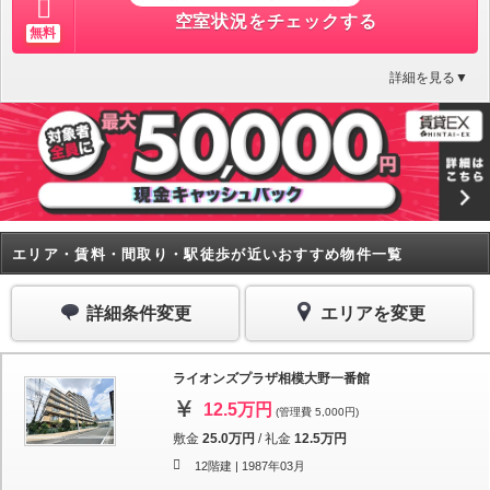
空室状況をチェックする
無料
詳細を見る▼
エリア・賃料・間取り・駅徒歩が近いおすすめ物件一覧
詳細条件変更
エリアを変更
ライオンズプラザ相模大野一番館
12.5万円
(管理費 5,000円)
敷金
25.0万円
/
礼金
12.5万円
12階建 |
1987年03月