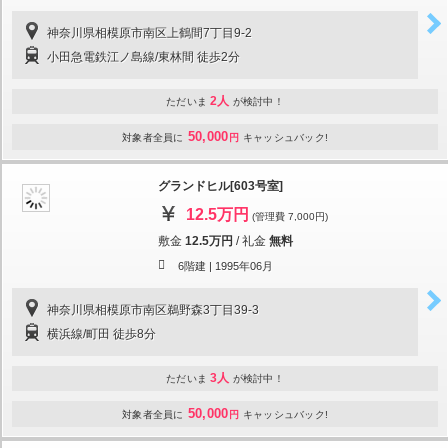
神奈川県相模原市南区上鶴間7丁目9-2
小田急電鉄江ノ島線/東林間 徒歩2分
2人
ただいま
が検討中！
50,000
対象者全員に
円
キャッシュバック!
グランドヒル[603号室]
12.5万円
(管理費 7,000円)
敷金
12.5万円
/
礼金
無料
6階建 |
1995年06月
神奈川県相模原市南区鵜野森3丁目39-3
横浜線/町田 徒歩8分
3人
ただいま
が検討中！
50,000
対象者全員に
円
キャッシュバック!