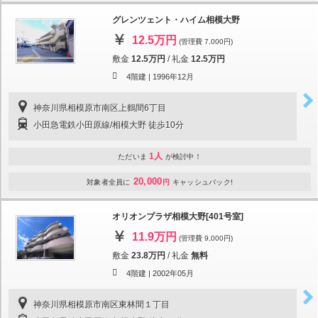
グレンツェント・ハイム相模大野
12.5万円
(管理費 7,000円)
敷金
12.5万円
/
礼金
12.5万円
4階建 |
1996年12月
神奈川県相模原市南区上鶴間6丁目
小田急電鉄小田原線/相模大野 徒歩10分
1人
ただいま
が検討中！
20,000
対象者全員に
円
キャッシュバック!
オリオンプラザ相模大野[401号室]
11.9万円
(管理費 9,000円)
敷金
23.8万円
/
礼金
無料
4階建 |
2002年05月
神奈川県相模原市南区東林間１丁目