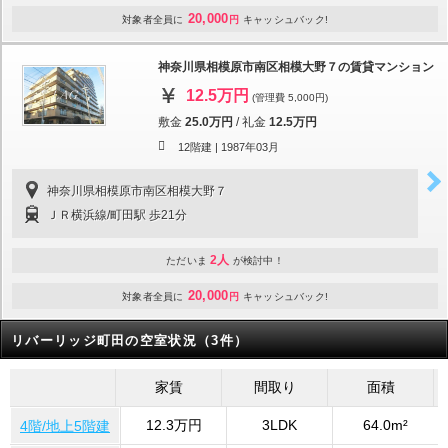
20,000
対象者全員に
円
キャッシュバック!
神奈川県相模原市南区相模大野７の賃貸マンション
12.5万円
(管理費 5,000円)
敷金
25.0万円
/
礼金
12.5万円
12階建 |
1987年03月
神奈川県相模原市南区相模大野７
ＪＲ横浜線/町田駅 歩21分
2人
ただいま
が検討中！
20,000
対象者全員に
円
キャッシュバック!
リバーリッジ町田の空室状況（3件）
家賃
間取り
面積
12.3万円
3LDK
64.0m²
4階/地上5階建