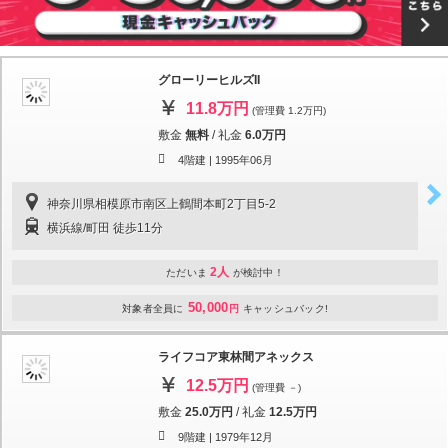
グローリーヒルズII
11.8万円
(管理費 1.2万円)
敷金
無料
/
礼金
6.0万円
4階建 |
1995年06月
神奈川県相模原市南区上鶴間本町2丁目5-2
横浜線/町田 徒歩11分
2人
ただいま
が検討中！
50,000
対象者全員に
円
キャッシュバック!
ライフコア東林間アネックス
12.5万円
(管理費 －)
敷金
25.0万円
/
礼金
12.5万円
9階建 |
1979年12月