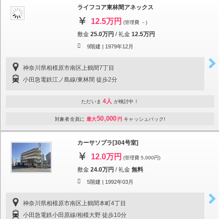
ライフコア東林間アネックス
12.5万円
(管理費 －)
敷金
25.0万円
/
礼金
12.5万円
9階建 |
1979年12月
神奈川県相模原市南区上鶴間7丁目
小田急電鉄江ノ島線/東林間 徒歩2分
4人
ただいま
が検討中！
50,000
対象者全員に
最大
円
キャッシュバック!
カーサソプラ[304号室]
12.0万円
(管理費 5,000円)
敷金
24.0万円
/
礼金
無料
5階建 |
1992年03月
神奈川県相模原市南区上鶴間本町4丁目
小田急電鉄小田原線/相模大野 徒歩10分