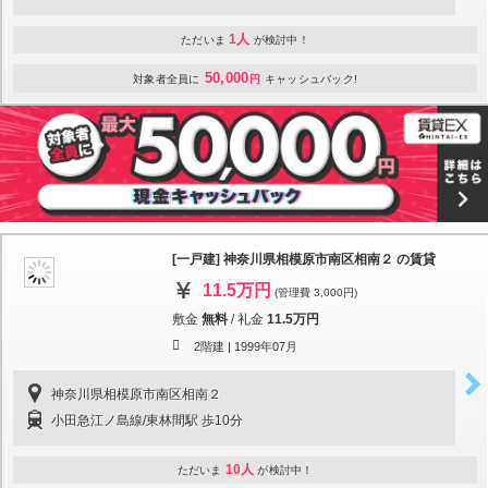
1人
ただいま
が検討中！
50,000
対象者全員に
円
キャッシュバック!
[一戸建] 神奈川県相模原市南区相南２ の賃貸
11.5万円
(管理費 3,000円)
敷金
無料
/
礼金
11.5万円
2階建 |
1999年07月
神奈川県相模原市南区相南２
小田急江ノ島線/東林間駅 歩10分
10人
ただいま
が検討中！