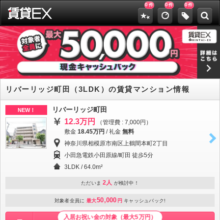
0
0
0
件
件
件
リバーリッジ町田（3LDK）の賃貸マンション情報
リバーリッジ町田
NEW！
12.3万円
（管理費 : 7,000円）
敷金
18.45万円
/
礼金
無料
神奈川県相模原市南区上鶴間本町2丁目
小田急電鉄小田原線/町田 徒歩5分
3LDK / 64.0m²
2人
ただいま
が検討中！
50,000
対象者全員に
最大
円
キャッシュバック!
入居お祝い金の対象（最大5万円）