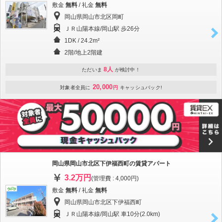
敷金
無料
/ 礼金
無料
岡山県岡山市北区岡町
ＪＲ山陽本線/岡山駅 歩26分
1DK / 24.2m²
2階/地上2階建
8人
ただいま
が検討中！
20,000
対象者全員に
円
キャッシュバック!
岡山県岡山市北区下伊福西町の賃貸アパート
3.2万円
(管理費 : 4,000円)
敷金
無料
/ 礼金
無料
岡山県岡山市北区下伊福西町
ＪＲ山陽本線/岡山駅 車10分(2.0km)