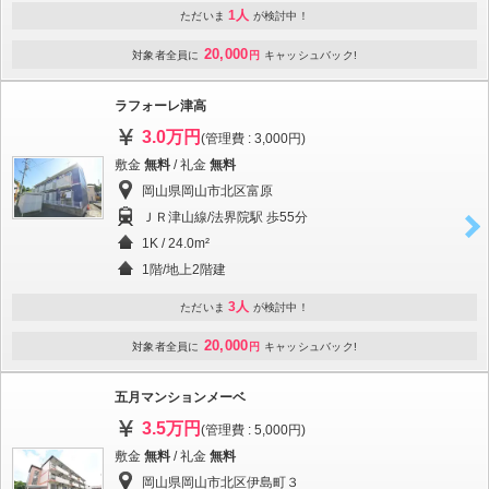
1人
ただいま
が検討中！
20,000
対象者全員に
円
キャッシュバック!
ラフォーレ津高
3.0万円
(管理費 : 3,000円)
敷金
無料
/ 礼金
無料
岡山県岡山市北区富原
ＪＲ津山線/法界院駅 歩55分
1K / 24.0m²
1階/地上2階建
3人
ただいま
が検討中！
20,000
対象者全員に
円
キャッシュバック!
五月マンションメーベ
3.5万円
(管理費 : 5,000円)
敷金
無料
/ 礼金
無料
岡山県岡山市北区伊島町３