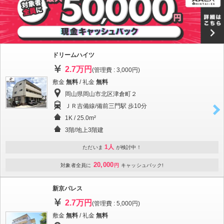
ドリームハイツ
2.7万円
(管理費 : 3,000円)
敷金
無料
/ 礼金
無料
岡山県岡山市北区津倉町２
ＪＲ吉備線/備前三門駅 歩10分
1K / 25.0m²
3階/地上3階建
1人
ただいま
が検討中！
20,000
対象者全員に
円
キャッシュバック!
新京パレス
2.7万円
(管理費 : 5,000円)
敷金
無料
/ 礼金
無料