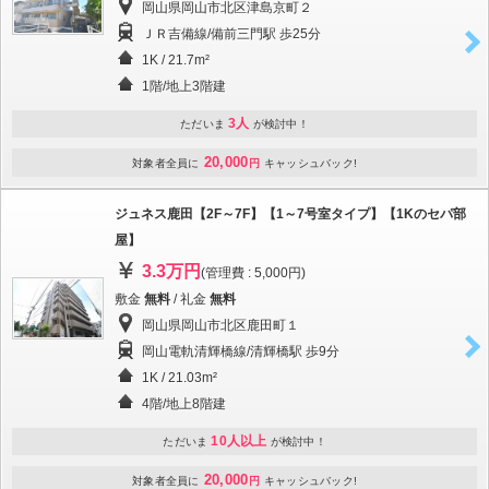
岡山県岡山市北区津島京町２
ＪＲ吉備線/備前三門駅 歩25分
1K / 21.7m²
1階/地上3階建
3人
ただいま
が検討中！
20,000
対象者全員に
円
キャッシュバック!
ジュネス鹿田【2F～7F】【1～7号室タイプ】【1Kのセパ部
屋】
3.3万円
(管理費 : 5,000円)
敷金
無料
/ 礼金
無料
岡山県岡山市北区鹿田町１
岡山電軌清輝橋線/清輝橋駅 歩9分
1K / 21.03m²
4階/地上8階建
10人以上
ただいま
が検討中！
20,000
対象者全員に
円
キャッシュバック!