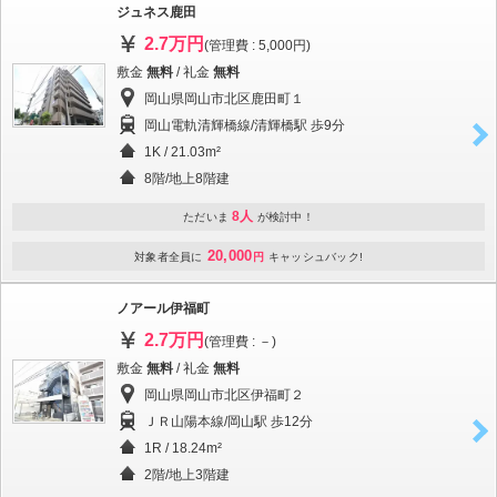
ジュネス鹿田
2.7万円
(管理費 : 5,000円)
敷金
無料
/ 礼金
無料
岡山県岡山市北区鹿田町１
岡山電軌清輝橋線/清輝橋駅 歩9分
1K / 21.03m²
8階/地上8階建
8人
ただいま
が検討中！
20,000
対象者全員に
円
キャッシュバック!
ノアール伊福町
2.7万円
(管理費 : －)
敷金
無料
/ 礼金
無料
岡山県岡山市北区伊福町２
ＪＲ山陽本線/岡山駅 歩12分
1R / 18.24m²
2階/地上3階建