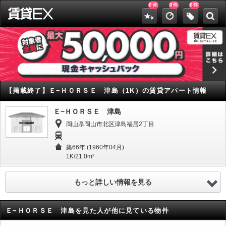
0
0
0
件
件
件
【掲載終了】
Ｅ−ＨＯＲＳＥ 津島（1K）の賃貸アパート情報
Ｅ−ＨＯＲＳＥ 津島
岡山県岡山市北区津島福居2丁目
築66年 (1960年04月)
1K/21.0m²
もっと詳しい情報を見る
Ｅ−ＨＯＲＳＥ 津島を見た人が他に見ている物件