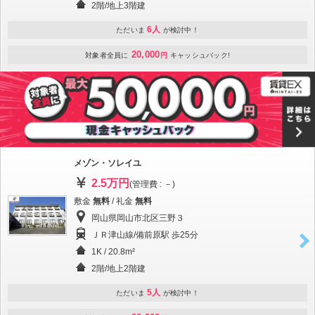
2階/地上3階建
6人
ただいま
が検討中！
20,000
対象者全員に
円
キャッシュバック!
メゾン・ソレイユ
2.5万円
(管理費 : －)
敷金
無料
/ 礼金
無料
岡山県岡山市北区三野３
ＪＲ津山線/備前原駅 歩25分
1K / 20.8m²
2階/地上2階建
5人
ただいま
が検討中！