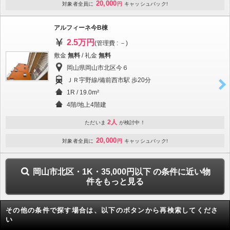
20,000
対象者全員に
円
キャッシュバック!
アルフィーネ今B棟
2.5万円
(管理費 : －)
敷金
無料
/ 礼金
無料
岡山県岡山市北区今６
ＪＲ宇野線/備前西市駅 歩20分
1R / 19.0m²
4階/地上4階建
2人
ただいま
が検討中！
20,000
対象者全員に
円
キャッシュバック!
岡山市北区・1K・35,000円以下 の条件に近い物
件をもっと見る
その他の条件で探す場合は、以下のボタンから再検索してくださ
い