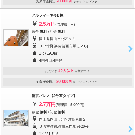
20,000
対象者全員に
円
キャッシュバック!
アルフィーネ今B棟
2.5万円
(管理費 : －)
敷金
無料
/ 礼金
無料
岡山県岡山市北区今６
ＪＲ宇野線/備前西市駅 歩20分
1R / 19.0m²
4階/地上4階建
10人以上
ただいま
が検討中！
20,000
対象者全員に
円
キャッシュバック!
新京パレス【2号室タイプ】
2.7万円
(管理費 : 5,000円)
敷金
無料
/ 礼金
無料
岡山県岡山市北区津島京町２
ＪＲ吉備線/備前三門駅 歩26分
1K / 21.7m²