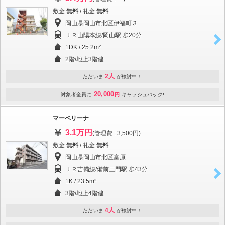
敷金
無料
/ 礼金
無料
岡山県岡山市北区伊福町３
ＪＲ山陽本線/岡山駅 歩20分
1DK / 25.2m²
2階/地上3階建
2人
ただいま
が検討中！
20,000
対象者全員に
円
キャッシュバック!
マーベリーナ
3.1万円
(管理費 : 3,500円)
敷金
無料
/ 礼金
無料
岡山県岡山市北区富原
ＪＲ吉備線/備前三門駅 歩43分
1K / 23.5m²
3階/地上4階建
4人
ただいま
が検討中！