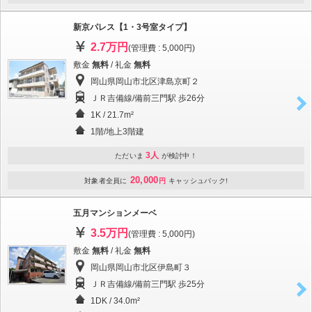
新京パレス【1・3号室タイプ】
2.7万円
(管理費 : 5,000円)
敷金
無料
/ 礼金
無料
岡山県岡山市北区津島京町２
ＪＲ吉備線/備前三門駅 歩26分
1K / 21.7m²
1階/地上3階建
3人
ただいま
が検討中！
20,000
対象者全員に
円
キャッシュバック!
五月マンションメーベ
3.5万円
(管理費 : 5,000円)
敷金
無料
/ 礼金
無料
岡山県岡山市北区伊島町３
ＪＲ吉備線/備前三門駅 歩25分
1DK / 34.0m²