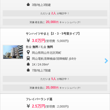
3階/地上3階建
2人
ただいま
が検討中！
20,000
対象者全員に
円
キャッシュバック!
サンハイツやまと【2・3・5号室タイプ】
3.0万円
(管理費 : 5,000円)
敷金
無料
/ 礼金
無料
岡山県岡山市北区岡町
岡山電軌清輝橋線/清輝橋駅 歩8分
1K / 24.09m²
7階/地上7階建
5人
ただいま
が検討中！
20,000
対象者全員に
円
キャッシュバック!
フレイバーランド遥
2.5万円
(管理費 : 2,000円)