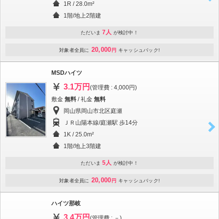
1R / 28.0m²
1階/地上2階建
7人
ただいま
が検討中！
20,000
対象者全員に
円
キャッシュバック!
MSDハイツ
3.1万円
(管理費 : 4,000円)
敷金
無料
/ 礼金
無料
岡山県岡山市北区庭瀬
ＪＲ山陽本線/庭瀬駅 歩14分
1K / 25.0m²
1階/地上3階建
5人
ただいま
が検討中！
20,000
対象者全員に
円
キャッシュバック!
ハイツ那岐
3.4万円
(管理費 : －)