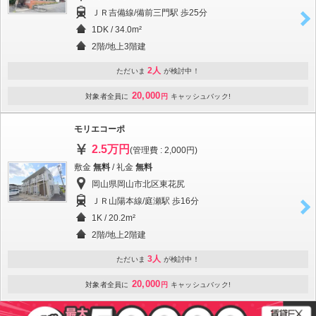
ＪＲ吉備線/備前三門駅 歩25分
1DK / 34.0m²
2階/地上3階建
2人
ただいま
が検討中！
20,000
対象者全員に
円
キャッシュバック!
モリエコーポ
2.5万円
(管理費 : 2,000円)
敷金
無料
/ 礼金
無料
岡山県岡山市北区東花尻
ＪＲ山陽本線/庭瀬駅 歩16分
1K / 20.2m²
2階/地上2階建
3人
ただいま
が検討中！
20,000
対象者全員に
円
キャッシュバック!