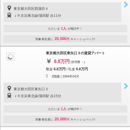
東京都大田区西蒲田４
ＪＲ京浜東北線/蒲田駅 歩11分
1人
ただいま
が検討中！
20,000
対象者全員に
円
キャッシュバック!
東京都大田区東矢口３の賃貸アパート
6.8万円
(管理費 －)
敷金
6.8万円
/
礼金
6.8万円
2階建 |
1994年04月
東京都大田区東矢口３
ＪＲ京浜東北線/蒲田駅 歩15分
1人
ただいま
が検討中！
20,000
対象者全員に
円
キャッシュバック!