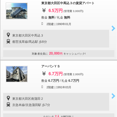
東京都大田区中馬込３の賃貸アパート
6.5万円
(管理費 3,000円)
敷金
無料
/
礼金
無料
2階建 |
1990年01月
東京都大田区中馬込３
都営浅草線/馬込駅 歩8分
20,000
対象者全員に
円
キャッシュバック!
アーバンＹＳ
6.7万円
(管理費 2,000円)
敷金
6.7万円
/
礼金
6.7万円
2階建 |
1991年03月
東京都大田区南蒲田２
京急本線/京急蒲田駅 歩7分
2人
ただいま
が検討中！