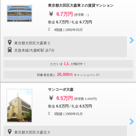
東京都大田区大森東２の賃貸マンション
6.7万円
(管理費 －)
敷金
6.7万円
/
礼金
6.7万円
4階建 |
1992年03月
東京都大田区大森東２
京急本線/大森町駅 歩7分
1人
ただいま
が検討中！
20,000
対象者全員に
円
キャッシュバック!
サンコーポ大森
6.5万円
(管理費 2,000円)
敷金
6.5万円
/
礼金
6.5万円
3階建 |
1990年01月
東京都大田区大森北５