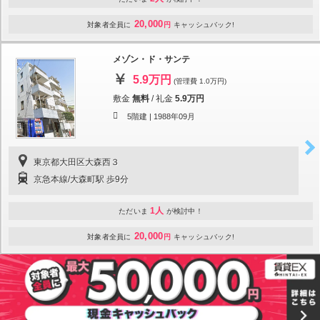
20,000
対象者全員に
円
キャッシュバック!
メゾン・ド・サンテ
5.9万円
(管理費 1.0万円)
敷金
無料
/
礼金
5.9万円
5階建 |
1988年09月
東京都大田区大森西３
京急本線/大森町駅 歩9分
1人
ただいま
が検討中！
20,000
対象者全員に
円
キャッシュバック!