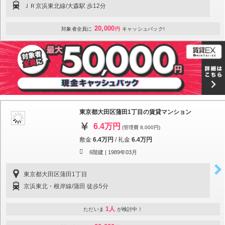
ＪＲ京浜東北線/大森駅 歩12分
20,000
対象者全員に
円
キャッシュバック!
東京都大田区蒲田1丁目の賃貸マンション
6.4万円
(管理費 8,000円)
敷金
6.4万円
/
礼金
6.4万円
6階建 |
1989年03月
東京都大田区蒲田1丁目
京浜東北・根岸線/蒲田 徒歩5分
1人
ただいま
が検討中！