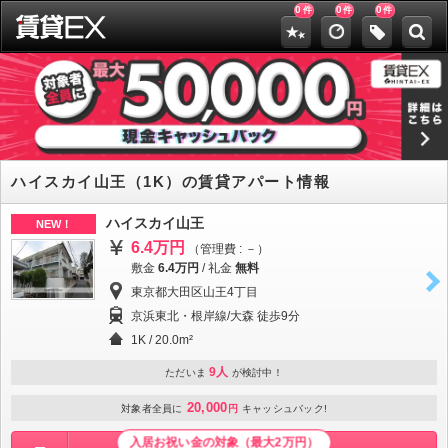
0
0
0
件
件
件
ハイスカイ山王（1K）の賃貸アパート情報
ハイスカイ山王
NEW！
6.4万円
（管理費 : －）
敷金
6.4万円
/
礼金
無料
東京都大田区山王4丁目
京浜東北・根岸線/大森 徒歩9分
1K / 20.0m²
9人
ただいま
が検討中！
20,000
対象者全員に
円
キャッシュバック!
入居お祝い金の対象（最大2万円）