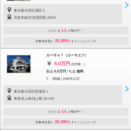
東京都大田区蒲田３
京急本線/京急蒲田駅 歩6分
2人
ただいま
が検討中！
20,000
対象者全員に
円
キャッシュバック!
カーサｅｆ（カーサエフ）
6.0万円
(管理費 －)
敷金
6.0万円
/
礼金
無料
3階建 |
1990年12月
東京都大田区西蒲田１
東急池上線/池上駅 歩14分
2人
ただいま
が検討中！
20,000
対象者全員に
円
キャッシュバック!