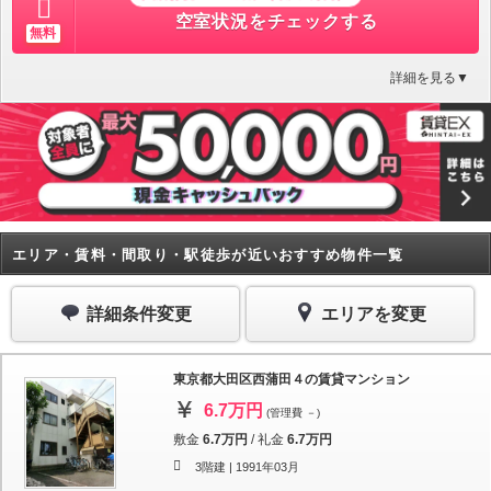
空室状況をチェックする
無料
詳細を見る▼
エリア・賃料・間取り・駅徒歩が近いおすすめ物件一覧
詳細条件変更
エリアを変更
東京都大田区西蒲田４の賃貸マンション
6.7万円
(管理費 －)
敷金
6.7万円
/
礼金
6.7万円
3階建 |
1991年03月