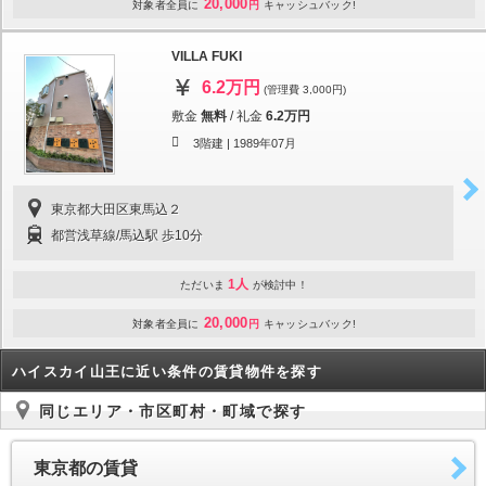
20,000
対象者全員に
円
キャッシュバック!
VILLA FUKI
6.2万円
(管理費 3,000円)
敷金
無料
/
礼金
6.2万円
3階建 |
1989年07月
東京都大田区東馬込２
都営浅草線/馬込駅 歩10分
1人
ただいま
が検討中！
20,000
対象者全員に
円
キャッシュバック!
ハイスカイ山王に近い条件の賃貸物件を探す
同じエリア・市区町村・町域で探す
東京都の賃貸