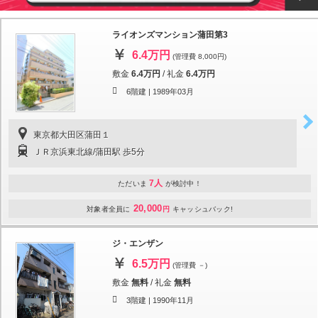
ライオンズマンション蒲田第3
6.4万円
(管理費 8,000円)
敷金
6.4万円
/
礼金
6.4万円
6階建 |
1989年03月
東京都大田区蒲田１
ＪＲ京浜東北線/蒲田駅 歩5分
7人
ただいま
が検討中！
20,000
対象者全員に
円
キャッシュバック!
ジ・エンザン
6.5万円
(管理費 －)
敷金
無料
/
礼金
無料
3階建 |
1990年11月