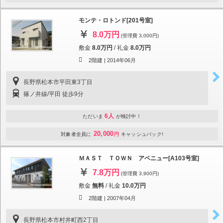
モンテ・ロトンド[201号室]
8.0万円
(管理費 3,000円)
敷金
8.0万円
/
礼金
8.0万円
2階建 |
2014年06月
長野県松本市平田東3丁目
篠ノ井線/平田 徒歩9分
6人
ただいま
が検討中！
20,000
対象者全員に
円
キャッシュバック!
ＭＡＳＴ ＴＯＷＮ アベニュー[A103号室]
7.8万円
(管理費 3,900円)
敷金
無料
/
礼金
10.0万円
2階建 |
2007年04月
長野県松本市村井町西2丁目