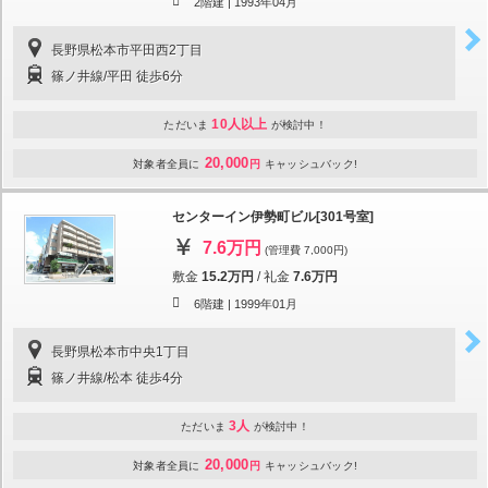
2階建 |
1993年04月
長野県松本市平田西2丁目
篠ノ井線/平田 徒歩6分
10人以上
ただいま
が検討中！
20,000
対象者全員に
円
キャッシュバック!
センターイン伊勢町ビル[301号室]
7.6万円
(管理費 7,000円)
敷金
15.2万円
/
礼金
7.6万円
6階建 |
1999年01月
長野県松本市中央1丁目
篠ノ井線/松本 徒歩4分
3人
ただいま
が検討中！
20,000
対象者全員に
円
キャッシュバック!