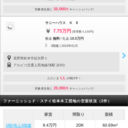
20,000
対象者全員に
円
キャッシュバック!
サニーハウス Ｋ II
7.75万円
(管理費 4,100円)
敷金
無料
/
礼金
10.5万円
3階建 |
2015年01月
長野県松本市征矢野１
アルピコ交通上高地線/渚駅 歩9分
1人
ただいま
が検討中！
20,000
対象者全員に
円
キャッシュバック!
ファーニッシュド・ステイ松本木工団地の空室状況（2件）
家賃
間取り
面積
8.4万円
2DK
60.69m²
2階/地上3階建