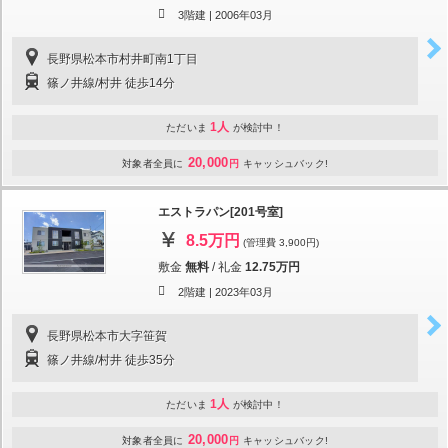
3階建 |
2006年03月
長野県松本市村井町南1丁目
篠ノ井線/村井 徒歩14分
1人
ただいま
が検討中！
20,000
対象者全員に
円
キャッシュバック!
エストラパン[201号室]
8.5万円
(管理費 3,900円)
敷金
無料
/
礼金
12.75万円
2階建 |
2023年03月
長野県松本市大字笹賀
篠ノ井線/村井 徒歩35分
1人
ただいま
が検討中！
20,000
対象者全員に
円
キャッシュバック!