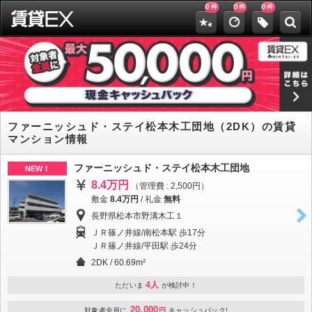
0
0
0
件
件
件
ファーニッシュド・ステイ松本木工団地（2DK）の賃貸
マンション情報
ファーニッシュド・ステイ松本木工団地
NEW！
8.4万円
（管理費 : 2,500円）
敷金
8.4万円
/
礼金
無料
長野県松本市野溝木工１
ＪＲ篠ノ井線/南松本駅 歩17分
ＪＲ篠ノ井線/平田駅 歩24分
2DK / 60.69m²
4人
ただいま
が検討中！
20,000
対象者全員に
円
キャッシュバック!