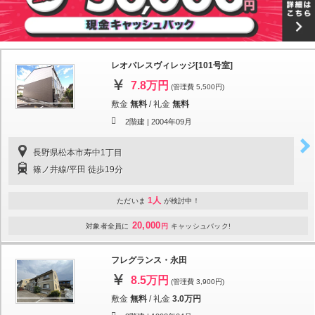
レオパレスヴィレッジ[101号室]
7.8万円
(管理費 5,500円)
敷金
無料
/
礼金
無料
2階建 |
2004年09月
長野県松本市寿中1丁目
篠ノ井線/平田 徒歩19分
1人
ただいま
が検討中！
20,000
対象者全員に
円
キャッシュバック!
フレグランス・永田
8.5万円
(管理費 3,900円)
敷金
無料
/
礼金
3.0万円