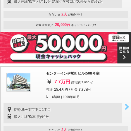
篠ノ井線/松本 バス10分 筑摩小学校口バス停から徒歩2分
2人
ただいま
が検討中！
20,000
対象者全員に
円
キャッシュバック!
センターイン伊勢町ビル[508号室]
7.7万円
(管理費 7,000円)
敷金
15.4万円
/
礼金
7.7万円
6階建 |
1999年01月
長野県松本市中央1丁目
篠ノ井線/松本 徒歩4分
2人
ただいま
が検討中！