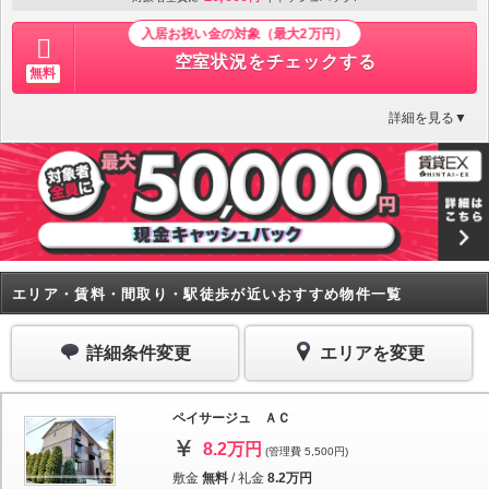
入居お祝い金の対象（最大2万円）
空室状況をチェックする
無料
詳細を見る▼
エリア・賃料・間取り・駅徒歩が近いおすすめ物件一覧
詳細条件変更
エリアを変更
ペイサージュ ＡＣ
8.2万円
(管理費 5,500円)
敷金
無料
/
礼金
8.2万円