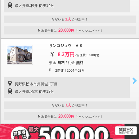
篠ノ井線/村井 徒歩14分
1人
ただいま
が検討中！
20,000
対象者全員に
円
キャッシュバック!
サンコジョウ ＡＢ
8.3万円
(管理費 5,500円)
敷金
無料
/
礼金
無料
2階建 |
2004年02月
長野県松本市井川城1丁目
篠ノ井線/松本 徒歩13分
3人
ただいま
が検討中！
20,000
対象者全員に
円
キャッシュバック!