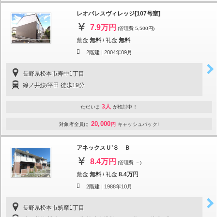
レオパレスヴィレッジ[107号室]
7.9万円
(管理費 5,500円)
敷金
無料
/
礼金
無料
2階建 |
2004年09月
長野県松本市寿中1丁目
篠ノ井線/平田 徒歩19分
3人
ただいま
が検討中！
20,000
対象者全員に
円
キャッシュバック!
アネックスＵ’Ｓ Ｂ
8.4万円
(管理費 －)
敷金
無料
/
礼金
8.4万円
2階建 |
1988年10月
長野県松本市筑摩1丁目