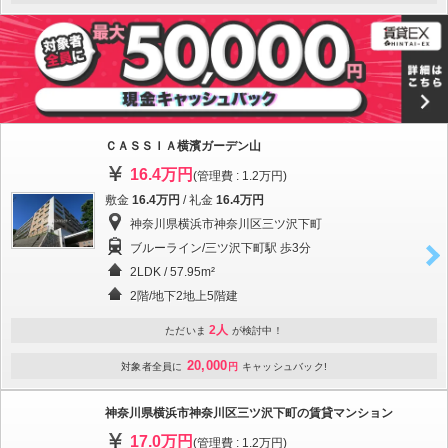
ＣＡＳＳＩＡ横濱ガーデン山
16.4万円
(管理費 : 1.2万円)
敷金
16.4万円
/ 礼金
16.4万円
神奈川県横浜市神奈川区三ツ沢下町
ブルーライン/三ツ沢下町駅 歩3分
2LDK / 57.95m²
2階/地下2地上5階建
2人
ただいま
が検討中！
20,000
対象者全員に
円
キャッシュバック!
神奈川県横浜市神奈川区三ツ沢下町の賃貸マンション
17.0万円
(管理費 : 1.2万円)