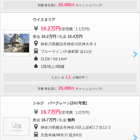
20,000
対象者全員に
円
キャッシュバック!
ウイスタリア
16.2万円
(管理費 : 1.1万円)
敷金
16.2万円
/ 礼金
32.4万円
神奈川県横浜市神奈川区神大寺３
ブルーライン/片倉町駅 歩11分
2LDK / 59.14m²
1階/地上3階建
1人
ただいま
が検討中！
20,000
対象者全員に
円
キャッシュバック!
シルク パークレーン[201号室]
16.7万円
(管理費 : 1.0万円)
敷金
16.7万円
/ 礼金
無料
神奈川県横浜市神奈川区上反町1丁目12-2
京急本線/神奈川 徒歩6分