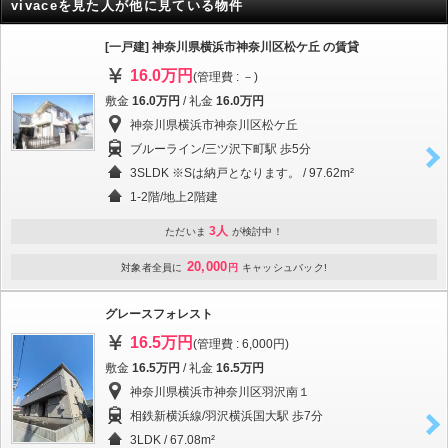
vivaceを見た人が他に見ている物件
[一戸建] 神奈川県横浜市神奈川区松ケ丘 の賃貸
16.0万円
(管理費 : －)
敷金
16.0万円
/ 礼金
16.0万円
神奈川県横浜市神奈川区松ケ丘
ブルーライン/三ツ沢下町駅 歩5分
3SLDK ※Sは納戸となります。 / 97.62m²
1-2階/地上2階建
3人
ただいま
が検討中！
20,000
対象者全員に
円
キャッシュバック!
グレースフォレスト
16.5万円
(管理費 : 6,000円)
敷金
16.5万円
/ 礼金
16.5万円
神奈川県横浜市神奈川区羽沢南１
相鉄新横浜線/羽沢横浜国大駅 歩7分
3LDK / 67.08m²