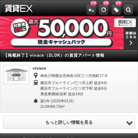
0
0
0
件
件
件
【掲載終了】
vivace（2LDK）の賃貸アパート情報
vivace
神奈川県横浜市神奈川区三ツ沢南町17-9
横浜市ブルーライン/三ツ沢上町 徒歩4分
横浜市ブルーライン/三ツ沢下町 徒歩6分
東急東横線/反町 徒歩19分
築1年 (2025年01月)
2LDK/68.73m²
もっと詳しい情報を見る