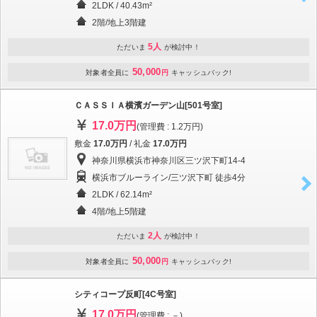
2LDK / 40.43m²
2階/地上3階建
5人
ただいま
が検討中！
50,000
対象者全員に
円
キャッシュバック!
ＣＡＳＳＩＡ横濱ガーデン山[501号室]
17.0万円
(管理費 : 1.2万円)
敷金
17.0万円
/ 礼金
17.0万円
神奈川県横浜市神奈川区三ツ沢下町14-4
横浜市ブルーライン/三ツ沢下町 徒歩4分
2LDK / 62.14m²
4階/地上5階建
2人
ただいま
が検討中！
50,000
対象者全員に
円
キャッシュバック!
シティコープ反町[4C号室]
17.0万円
(管理費 : －)