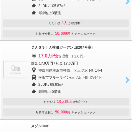
2LDK / 105.87m²
1階/地上3階建
3人
ただいま
が検討中！
50,000
対象者全員に
円
キャッシュバック!
ＣＡＳＳＩＡ横濱ガーデン山[207号室]
17.0万円
(管理費 : 1.2万円)
敷金
17.0万円
/ 礼金
17.0万円
神奈川県横浜市神奈川区三ツ沢下町14-4
横浜市ブルーライン/三ツ沢下町 徒歩4分
2LDK / 68.93m²
1階/地上5階建
10人以上
ただいま
が検討中！
50,000
対象者全員に
円
キャッシュバック!
メゾンONE