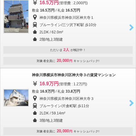
16.5万円
(管理費 : 2,000円)
敷金
16.5万円
/ 礼金
16.5万円
神奈川県横浜市神奈川区神大寺１
ブルーライン/三ツ沢下町駅 歩10分
2LDK / 62.0m²
2階/地上3階建
2人
ただいま
が検討中！
20,000
対象者全員に
円
キャッシュバック!
神奈川県横浜市神奈川区神大寺３の賃貸マンション
16.9万円
(管理費 : 1.2万円)
敷金
16.9万円
/ 礼金
33.8万円
神奈川県横浜市神奈川区神大寺３
ブルーライン/片倉町駅 歩11分
2LDK / 59.14m²
3階/地上3階建
20,000
対象者全員に
円
キャッシュバック!