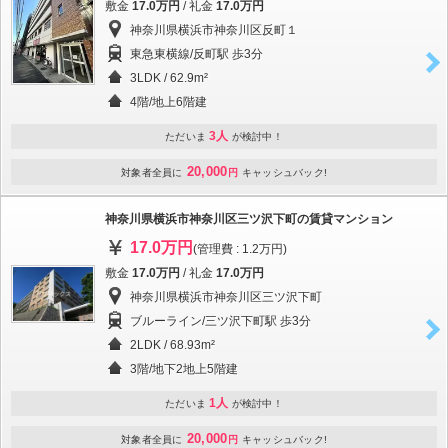
敷金
17.0万円
/ 礼金
17.0万円
神奈川県横浜市神奈川区反町１
東急東横線/反町駅 歩3分
3LDK / 62.9m²
4階/地上6階建
3人
ただいま
が検討中！
20,000
対象者全員に
円
キャッシュバック!
神奈川県横浜市神奈川区三ツ沢下町の賃貸マンション
17.0万円
(管理費 : 1.2万円)
敷金
17.0万円
/ 礼金
17.0万円
神奈川県横浜市神奈川区三ツ沢下町
ブルーライン/三ツ沢下町駅 歩3分
2LDK / 68.93m²
3階/地下2地上5階建
1人
ただいま
が検討中！
20,000
対象者全員に
円
キャッシュバック!