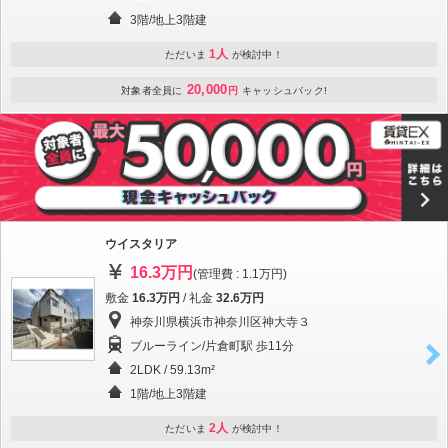
3階/地上3階建
1人
ただいま
が検討中！
20,000
対象者全員に
円
キャッシュバック!
ウイスタリア
16.3万円
(管理費 : 1.1万円)
敷金
16.3万円
/ 礼金
32.6万円
神奈川県横浜市神奈川区神大寺３
ブルーライン/片倉町駅 歩11分
2LDK / 59.13m²
1階/地上3階建
2人
ただいま
が検討中！