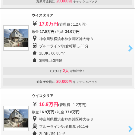
20,000
対象者全員に
円
キャッシュバック!
ウイスタリア
17.0万円
(管理費 : 1.2万円)
敷金
17.0万円
/ 礼金
34.0万円
神奈川県横浜市神奈川区神大寺３
ブルーライン/片倉町駅 歩11分
2LDK / 60.88m²
3階/地上3階建
2人
ただいま
が検討中！
20,000
対象者全員に
円
キャッシュバック!
ウイスタリア
16.9万円
(管理費 : 1.2万円)
敷金
16.9万円
/ 礼金
33.8万円
神奈川県横浜市神奈川区神大寺３
ブルーライン/片倉町駅 歩11分
2LDK / 59.14m²