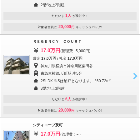
2階/地上2階建
1人
ただいま
が検討中！
20,000
対象者全員に
円
キャッシュバック!
ＲＥＧＥＮＣＹ ＣＯＵＲＴ
17.0万円
(管理費 : 5,000円)
敷金
17.0万円
/ 礼金
17.0万円
神奈川県横浜市神奈川区栗田谷
東急東横線/反町駅 歩5分
2SLDK ※Sは納戸となります。 / 60.72m²
3階/地上3階建
6人
ただいま
が検討中！
20,000
対象者全員に
円
キャッシュバック!
シティコープ反町
17.0万円
(管理費 : －)