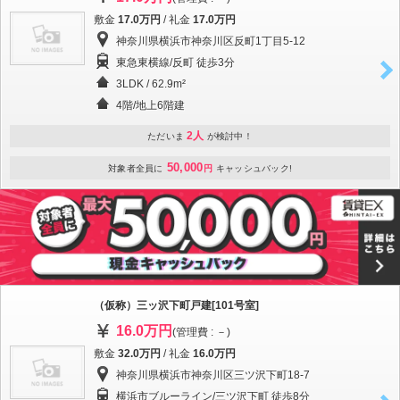
敷金
17.0万円
/ 礼金
17.0万円
神奈川県横浜市神奈川区反町1丁目5-12
東急東横線/反町 徒歩3分
3LDK / 62.9m²
4階/地上6階建
2人
ただいま
が検討中！
50,000
対象者全員に
円
キャッシュバック!
（仮称）三ッ沢下町戸建[101号室]
16.0万円
(管理費 : －)
敷金
32.0万円
/ 礼金
16.0万円
神奈川県横浜市神奈川区三ツ沢下町18-7
横浜市ブルーライン/三ツ沢下町 徒歩8分