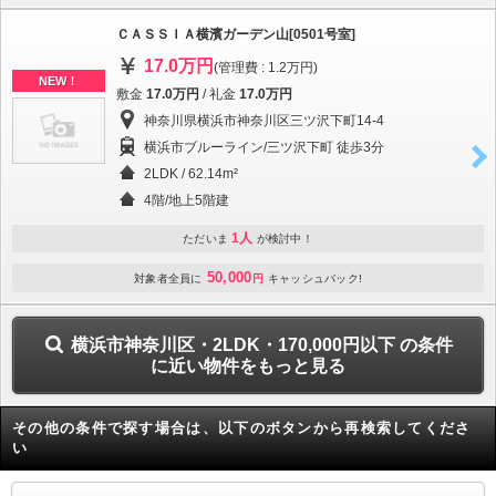
ＣＡＳＳＩＡ横濱ガーデン山[0501号室]
17.0万円
(管理費 : 1.2万円)
NEW！
敷金
17.0万円
/ 礼金
17.0万円
神奈川県横浜市神奈川区三ツ沢下町14-4
横浜市ブルーライン/三ツ沢下町 徒歩3分
2LDK / 62.14m²
4階/地上5階建
1人
ただいま
が検討中！
50,000
対象者全員に
円
キャッシュバック!
横浜市神奈川区・2LDK・170,000円以下 の条件
に近い物件をもっと見る
その他の条件で探す場合は、以下のボタンから再検索してくださ
い