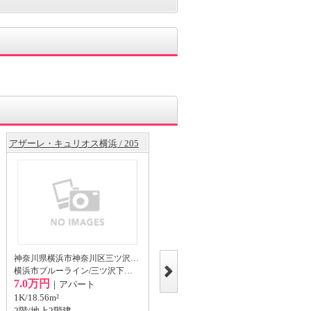
アザーレ・キュリオス横浜 / 205
横浜ハイタウン１号棟
神奈川県横浜市神奈川区三ツ沢中町23-9
神奈川県横浜市神奈川区神大寺2丁目5-1
横浜市ブルーライン/三ツ沢下町 徒歩7分
横浜市ブルーライン/片倉町 徒歩11分
7.0万円
13.0万円
｜アパート
｜マンション
1K/18.56m²
1LDK/56.08m²
2階/地上2階建
6階/地上7階建