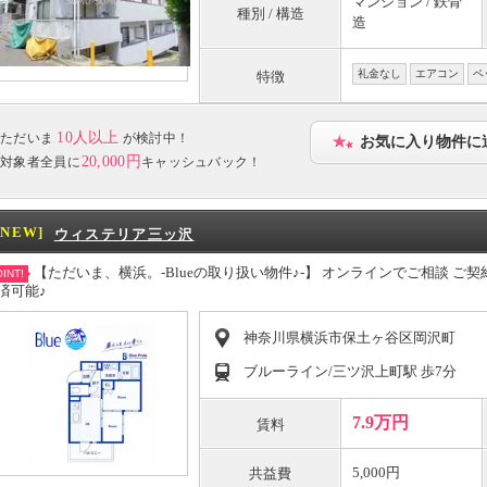
マンション / 鉄骨
種別 / 構造
造
礼金なし
エアコン
ペ
特徴
10人以上
ただいま
が検討中！
お気に入り物件に
20,000円
対象者全員に
キャッシュバック！
[NEW]
ウィステリア三ッ沢
【ただいま、横浜。-Blueの取り扱い物件♪-】 オンラインでご相談 
INT!
済可能♪
神奈川県横浜市保土ヶ谷区岡沢町
ブルーライン/三ツ沢上町駅 歩7分
7.9万円
賃料
5,000円
共益費