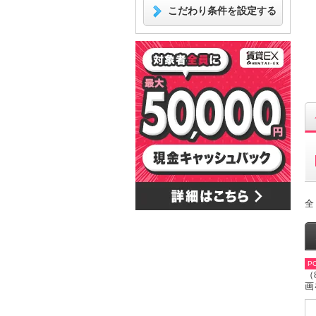
こだわり条件を設定する
全
PO
（
画