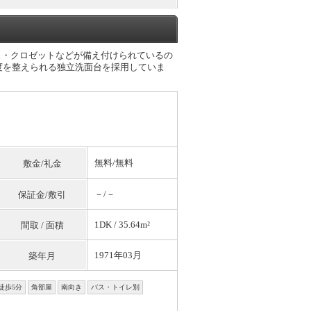
ス・クロゼットなどが備え付けられているの
度を整えられる独立洗面台を採用していま
無料
/
無料
敷金/礼金
－/－
保証金/敷引
1DK / 35.64m²
間取 / 面積
1971年03月
築年月
徒歩5分
角部屋
南向き
バス・トイレ別