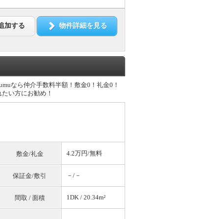
追加する
物件詳細を見る
sumuなら仲介手数料半額！敷金0！礼金0！
れたい方にお勧め！
4.2万円/
無料
敷金/礼金
－/－
保証金/敷引
1DK / 20.34m²
間取 / 面積