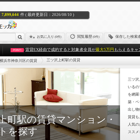
7,899,644
件 ( 最終更新日：2026/08/10 )
閲覧履歴
保存した検索
お気に入り
(
0件
)
(0件)
賃貸EX経由で成約すると対象者全員が
最大5万円
もらえるキャ
POINT!
三ツ沢上町駅の賃貸
横浜市神奈川区の賃貸
三ツ沢
いるの
を網羅
築・ペ
出し物
上町駅の賃貸マンション・
賃貸も
人気の
トを探す
ススメ