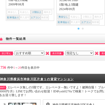
3LDK/66.16m²
2009年08月
1階/地上5階建
2024年09月
敷金なし
礼金なし
２階以上
南向き
敷金なし
礼金なし
２階以上
南向き
駐車場あり
即入居可
エアコン
角部屋
駐車場あり
即入居可
エアコン
角部屋
物件一覧結果
並び替え
表示対象
表
756
件中
1
～
20
件目を表示中
神奈川県横浜市神奈川区片倉１の賃貸マンション
エレベータ無しの5階です。エレベータ―無いですよ！健脚自慢！ ブル
INT!
8000円/月）LINEでお問い合わせ歓迎！ID＠ynh0276zで検索！トーク
をお送り致します！
神奈川県横浜市神奈川区片倉１