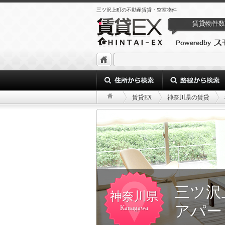
三ツ沢上町の不動産賃貸・空室物件
賃貸物件数
賃貸EX
神奈川県の賃貸
三ツ沢
神奈川県
アパー
Kanagawa