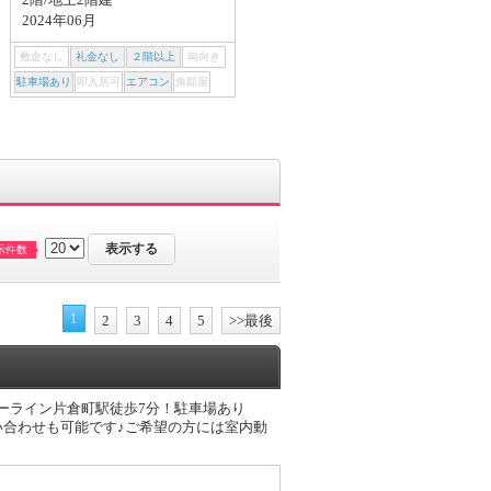
2024年06月
1973年08月
敷金なし
礼金なし
２階以上
南向き
敷金なし
礼金なし
２階以上
南向き
駐車場あり
即入居可
エアコン
角部屋
駐車場あり
即入居可
エアコン
角部屋
示件数
1
2
3
4
5
>>最後
ーライン片倉町駅徒歩7分！駐車場あり
でお問い合わせも可能です♪ご希望の方には室内動