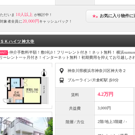
10人以上
ただいま
が検討中！
お気に入り物件に
20,000円
対象者全員に
キャッシュバック！
ＳＫハイツ神大寺
仲介手数料半額！敷0礼0！フリーレント付き！ネット無料！ 横浜sumu
INT!
リーレント一ヶ月付き！インターネット無料！初期費用を抑えてお引越しさ
神奈川県横浜市神奈川区神大寺２
ブルーライン/片倉町駅 歩9分
4.2万円
賃料
3,000円
共益費
2階/地上3階建 / -
階層 / 方位