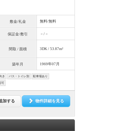
無料
/
無料
敷金/礼金
－/－
保証金/敷引
3DK / 53.87m²
間取 / 面積
1969年07月
築年月
向き
バス・トイレ別
駐車場あり
居可
追加する
物件詳細を見る