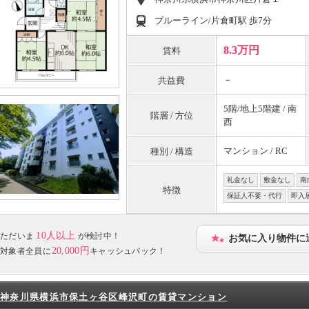
ブルーライン/片倉町駅 歩7分
8.3万円
賃料
－
共益費
5階/地上5階建 / 南
階層 / 方位
西
マンション / RC
種別 / 構造
礼金なし
敷金なし
南
特徴
保証人不要・代行
即入
10人以上
ただいま
が検討中！
お気に入り物件に
20,000円
対象者全員に
キャッシュバック！
神奈川県横浜市保土ヶ谷区峰沢町の賃貸マンション