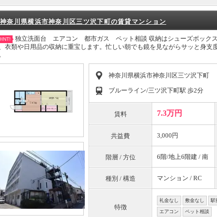
神奈川県横浜市神奈川区三ツ沢下町の賃貸マンション
独立洗面台 エアコン 都市ガス ペット相談 収納はシューズボック
INT!
、衣類や日用品の収納に重宝します。忙しい朝でも鏡を見ながらサッと身支
。
神奈川県横浜市神奈川区三ツ沢下町
ブルーライン/三ツ沢下町駅 歩2分
7.3万円
賃料
3,000円
共益費
6階/地上6階建 / 南
階層 / 方位
マンション / RC
種別 / 構造
礼金なし
敷金なし
駅
特徴
エアコン
ペット相談