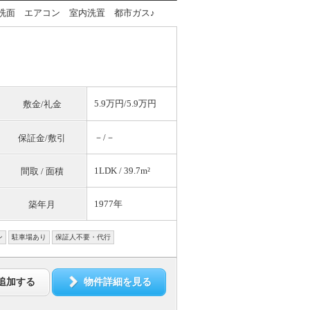
洗面 エアコン 室内洗置 都市ガス♪
5.9万円/5.9万円
敷金/礼金
－/－
保証金/敷引
1LDK / 39.7m²
間取 / 面積
1977年
築年月
ン
駐車場あり
保証人不要・代行
追加する
物件詳細を見る