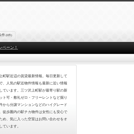
条件
(0件)
ンペーン！
上町駅近辺の賃貸最新情報。毎日更新して
で、人気の駅近物件情報も最新に近い情報
しています。三ツ沢上町駅が最寄り駅の新
ット可・敷礼ゼロ・フリーレントなど掘り
件から分譲マンションなどのハイグレード
。徒歩圏内の駅チカ物件は女性にも安心で
ため、気に入った空室はお問い合わせをオ
しています。