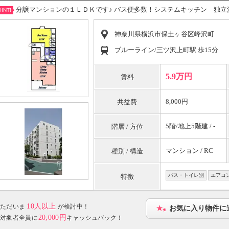
分譲マンションの１ＬＤＫです♪ バス便多数！システムキッチン 独立
INT!
神奈川県横浜市保土ヶ谷区峰沢町
ブルーライン/三ツ沢上町駅 歩15分
5.9万円
賃料
8,000円
共益費
5階/地上5階建 / -
階層 / 方位
マンション / RC
種別 / 構造
バス・トイレ別
エアコ
特徴
10人以上
ただいま
が検討中！
お気に入り物件に
20,000円
対象者全員に
キャッシュバック！