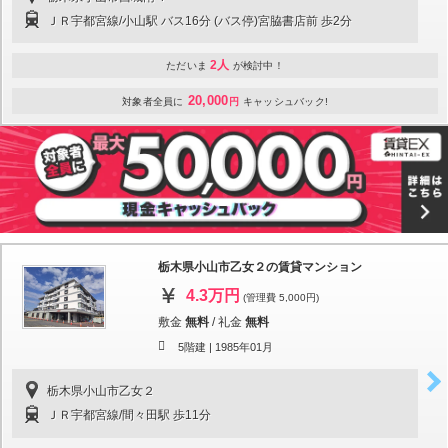
ＪＲ宇都宮線/小山駅 バス16分 (バス停)宮脇書店前 歩2分
2人
ただいま
が検討中！
20,000
対象者全員に
円
キャッシュバック!
栃木県小山市乙女２の賃貸マンション
4.3万円
(管理費 5,000円)
敷金
無料
/
礼金
無料
5階建 |
1985年01月
栃木県小山市乙女２
ＪＲ宇都宮線/間々田駅 歩11分