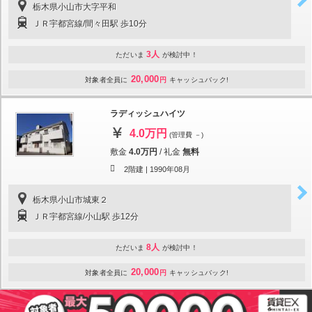
栃木県小山市大字平和
ＪＲ宇都宮線/間々田駅 歩10分
3人
ただいま
が検討中！
20,000
対象者全員に
円
キャッシュバック!
ラディッシュハイツ
4.0万円
(管理費 －)
敷金
4.0万円
/
礼金
無料
2階建 |
1990年08月
栃木県小山市城東２
ＪＲ宇都宮線/小山駅 歩12分
8人
ただいま
が検討中！
20,000
対象者全員に
円
キャッシュバック!