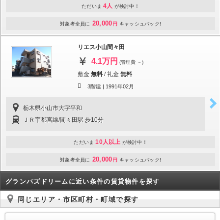
4人
ただいま
が検討中！
20,000
対象者全員に
円
キャッシュバック!
リエス小山間々田
4.1万円
(管理費 －)
敷金
無料
/
礼金
無料
3階建 |
1991年02月
栃木県小山市大字平和
ＪＲ宇都宮線/間々田駅 歩10分
10人以上
ただいま
が検討中！
20,000
対象者全員に
円
キャッシュバック!
グランパズドリームに近い条件の賃貸物件を探す
同じエリア・市区町村・町域で探す