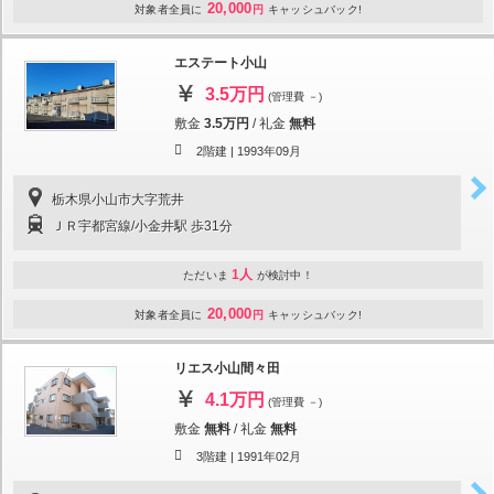
20,000
対象者全員に
円
キャッシュバック!
エステート小山
3.5万円
(管理費 －)
敷金
3.5万円
/
礼金
無料
2階建 |
1993年09月
栃木県小山市大字荒井
ＪＲ宇都宮線/小金井駅 歩31分
1人
ただいま
が検討中！
20,000
対象者全員に
円
キャッシュバック!
リエス小山間々田
4.1万円
(管理費 －)
敷金
無料
/
礼金
無料
3階建 |
1991年02月