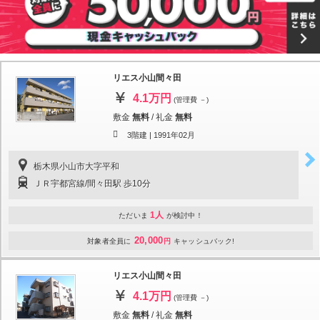
リエス小山間々田
4.1万円
(管理費 －)
敷金
無料
/
礼金
無料
3階建 |
1991年02月
栃木県小山市大字平和
ＪＲ宇都宮線/間々田駅 歩10分
1人
ただいま
が検討中！
20,000
対象者全員に
円
キャッシュバック!
リエス小山間々田
4.1万円
(管理費 －)
敷金
無料
/
礼金
無料