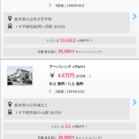
3階建 |
1990年06月
栃木県小山市大字平和
ＪＲ宇都宮線/間々田駅 歩10分
10人以上
ただいま
が検討中！
20,000
対象者全員に
円
キャッシュバック!
アーバンシティPart-I
4.0万円
(管理費 －)
敷金
無料
/
礼金
無料
2階建 |
1991年10月
栃木県小山市城北１
ＪＲ宇都宮線/小山駅 歩20分
2人
ただいま
が検討中！
20,000
対象者全員に
円
キャッシュバック!