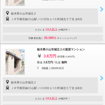
栃木県小山市城北２
ＪＲ宇都宮線/小山駅 バス10分 (バス停)城北５丁目 歩6分
10人以上
ただいま
が検討中！
20,000
対象者全員に
円
キャッシュバック!
栃木県小山市城北２の賃貸マンション
3.8万円
(管理費 4,800円)
敷金
3.8万円
/
礼金
無料
8階建 |
1993年05月
栃木県小山市城北２
ＪＲ宇都宮線/小山駅 バス10分 (バス停)城北５丁目 歩6分
10人以上
ただいま
が検討中！