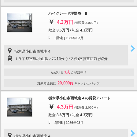
ハイグレード坪野谷 II
4.3万円
(管理費 2,000円)
敷金
8.6万円
/
礼金
4.3万円
2階建 |
1986年03月
栃木県小山市西城南４
ＪＲ宇都宮線/小山駅 バス16分 (バス停)宮脇書店前 歩2分
1人
ただいま
が検討中！
20,000
対象者全員に
円
キャッシュバック!
栃木県小山市西城南４の賃貸アパート
4.3万円
(管理費 2,000円)
敷金
8.6万円
/
礼金
4.3万円
2階建 |
1986年03月
栃木県小山市西城南４