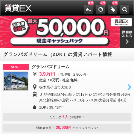
0
0
0
件
件
件
グランパズドリーム（2DK）の賃貸アパート情報
グランパズドリーム
NEW！
3.9万円
（管理費 : 2,800円）
敷金
7.8万円
/
礼金
無料
栃木県小山市犬塚３
ＪＲ宇都宮線/小山駅 バス13分 (バス停)大谷分署前 歩6分
東北新幹線/小山駅 バス13分 (バス停)大谷分署前 歩6分
2DK / 39.73m²
6人
ただいま
が検討中！
20,000
対象者全員に
円
キャッシュバック!