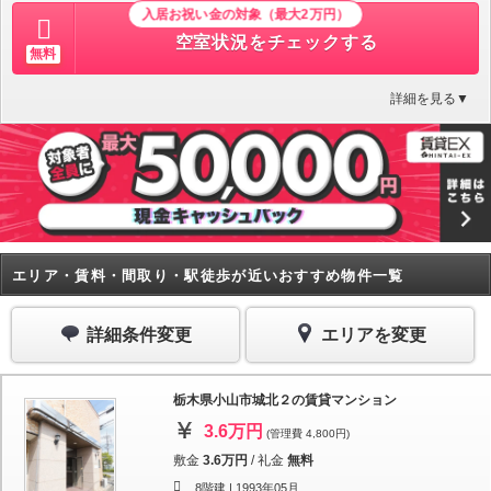
入居お祝い金の対象（最大2万円）
空室状況をチェックする
無料
詳細を見る▼
エリア・賃料・間取り・駅徒歩が近いおすすめ物件一覧
詳細条件変更
エリアを変更
栃木県小山市城北２の賃貸マンション
3.6万円
(管理費 4,800円)
敷金
3.6万円
/
礼金
無料
8階建 |
1993年05月