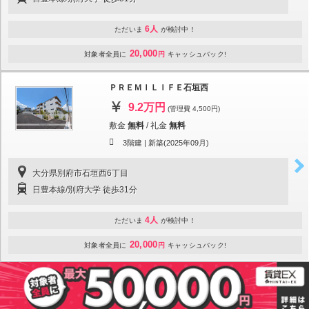
6人
ただいま
が検討中！
20,000
対象者全員に
円
キャッシュバック!
ＰＲＥＭＩＬＩＦＥ石垣西
9.2万円
(管理費 4,500円)
敷金
無料
/
礼金
無料
3階建 |
新築(2025年09月)
大分県別府市石垣西6丁目
日豊本線/別府大学 徒歩31分
4人
ただいま
が検討中！
20,000
対象者全員に
円
キャッシュバック!