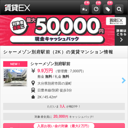
0
0
0
件
件
件
シャーメゾン別府駅前（2K）の賃貸マンション情報
シャーメゾン別府駅前
NEW！
9.9万円
（管理費 : 7,000円）
敷金
無料
/
礼金
無料
大分県別府市田の湯町
日豊本線/別府 徒歩3分
2K / 45.42m²
3人
ただいま
が検討中！
20,000
対象者全員に
円
キャッシュバック!
入居お祝い金の対象（最大2万円）