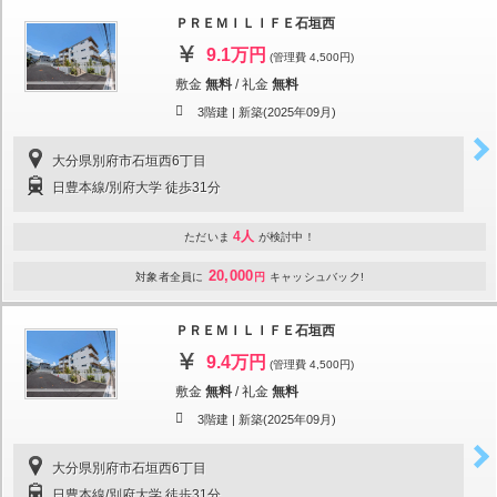
ＰＲＥＭＩＬＩＦＥ石垣西
9.1万円
(管理費 4,500円)
敷金
無料
/
礼金
無料
3階建 |
新築(2025年09月)
大分県別府市石垣西6丁目
日豊本線/別府大学 徒歩31分
4人
ただいま
が検討中！
20,000
対象者全員に
円
キャッシュバック!
ＰＲＥＭＩＬＩＦＥ石垣西
9.4万円
(管理費 4,500円)
敷金
無料
/
礼金
無料
3階建 |
新築(2025年09月)
大分県別府市石垣西6丁目
日豊本線/別府大学 徒歩31分