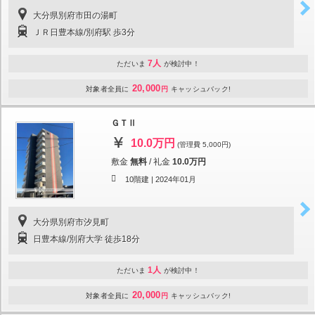
大分県別府市田の湯町
ＪＲ日豊本線/別府駅 歩3分
7人
ただいま
が検討中！
20,000
対象者全員に
円
キャッシュバック!
ＧＴⅡ
10.0万円
(管理費 5,000円)
敷金
無料
/
礼金
10.0万円
10階建 |
2024年01月
大分県別府市汐見町
日豊本線/別府大学 徒歩18分
1人
ただいま
が検討中！
20,000
対象者全員に
円
キャッシュバック!