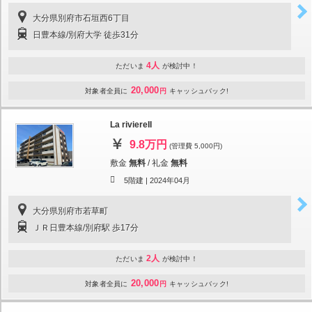
大分県別府市石垣西6丁目
日豊本線/別府大学 徒歩31分
4人
ただいま
が検討中！
20,000
対象者全員に
円
キャッシュバック!
La riviereII
9.8万円
(管理費 5,000円)
敷金
無料
/
礼金
無料
5階建 |
2024年04月
大分県別府市若草町
ＪＲ日豊本線/別府駅 歩17分
2人
ただいま
が検討中！
20,000
対象者全員に
円
キャッシュバック!