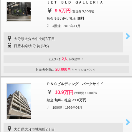
ＪＥＴ ＢＬＤ ＧＡＬＬＥＲＩＡ
9.5万円
(管理費 5,000円)
敷金
9.5万円
/
礼金
無料
4階建 |
2018年11月
大分県大分市中央町3丁目
日豊本線/大分 徒歩9分
2人
ただいま
が検討中！
20,000
対象者全員に
円
キャッシュバック!
Ｐ＆Ｃビルディング パークサイド
10.9万円
(管理費 6,000円)
敷金
無料
/
礼金
21.8万円
10階建 |
1999年04月
大分県大分市城崎町2丁目