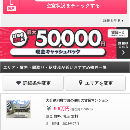
空室状況をチェックする
無料
詳細を見る▼
エリア・賃料・間取り・駅徒歩が近いおすすめ物件一覧
詳細条件変更
エリアを変更
大分県別府市田の湯町の賃貸マンション
9.9万円
(管理費 7,000円)
敷金
無料
/
礼金
無料
3階建 |
2025年07月