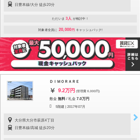
日豊本線/大分 徒歩20分
3人
ただいま
が検討中！
20,000
対象者全員に
円
キャッシュバック!
ＤＩＭＯＲＡＲＥ
9.2万円
(管理費 6,000円)
敷金
無料
/
礼金
7.0万円
5階建 |
2017年07月
大分県大分市萩原4丁目
日豊本線/高城 徒歩20分