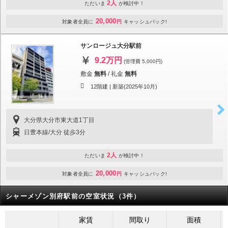
2人
ただいま
が検討中！
20,000
対象者全員に
円
キャッシュバック!
サンロージュ大分駅前
9.2万円
(管理費 5,000円)
敷金
無料
/
礼金
無料
12階建 |
新築(2025年10月)
大分県大分市東大道1丁目
日豊本線/大分 徒歩3分
2人
ただいま
が検討中！
20,000
対象者全員に
円
キャッシュバック!
シャーメゾン別府駅前の空室状況（3件）
家賃
間取り
面積