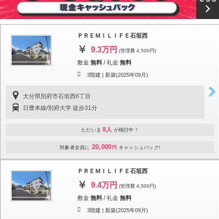
ＰＲＥＭＩＬＩＦＥ石垣西
9.3万円
(管理費 4,500円)
敷金
無料
/
礼金
無料
3階建 |
新築(2025年09月)
大分県別府市石垣西6丁目
日豊本線/別府大学 徒歩31分
8人
ただいま
が検討中！
20,000
対象者全員に
円
キャッシュバック!
ＰＲＥＭＩＬＩＦＥ石垣西
9.4万円
(管理費 4,500円)
敷金
無料
/
礼金
無料
3階建 |
新築(2025年09月)