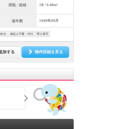
1R / 6.48m²
間取 / 面積
1949年09月
築年数
南向き
保証人不要・代行
即入居可
追加する
物件詳細を見る