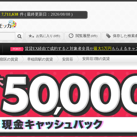
7,711,638
件 ( 最終更新日：2026/08/08 )
閲覧履歴
保存した検索
お気に入り
(
0件
)
(0件)
賃貸EX経由で成約すると対象者全員が
最大5万円
もらえるキャ
POINT!
安田荘1階の賃貸
宿区の賃貸
早稲田駅の賃貸
安田荘