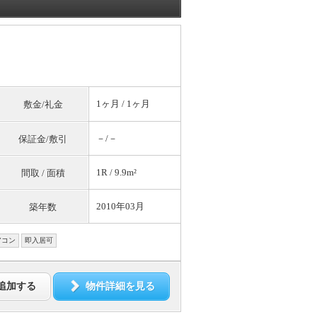
1ヶ月 / 1ヶ月
敷金/礼金
－/－
保証金/敷引
1R / 9.9m²
間取 / 面積
2010年03月
築年数
アコン
即入居可
追加する
物件詳細を見る