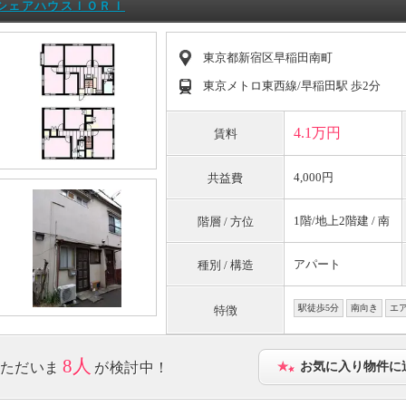
シェアハウスＩＯＲＩ
東京都新宿区早稲田南町
東京メトロ東西線/早稲田駅 歩2分
4.1万円
賃料
4,000円
共益費
1階/地上2階建 / 南
階層 / 方位
アパート
種別 / 構造
駅徒歩5分
南向き
エ
特徴
8人
ただいま
が検討中！
お気に入り物件に