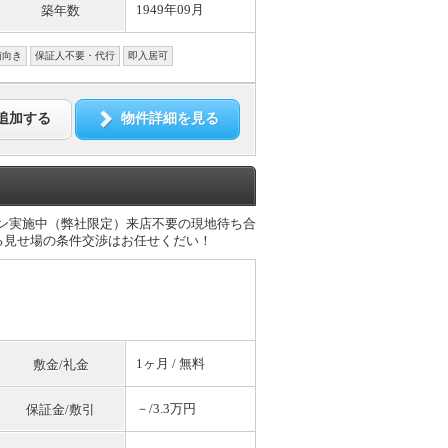
1949年09月
築年数
南向き
保証人不要・代行
即入居可
追加する
物件詳細を見る
ーン実施中（弊社限定）来店不要の現地待ち合
る見せ場の条件交渉はお任せくだい！
1ヶ月 /
無料
敷金/礼金
－/3.3万円
保証金/敷引