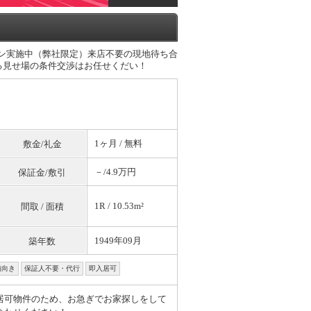
ーン実施中（弊社限定）来店不要の現地待ち合
る見せ場の条件交渉はお任せくだい！
1ヶ月 /
無料
敷金/礼金
－/4.9万円
保証金/敷引
1R / 10.53m²
間取 / 面積
1949年09月
築年数
南向き
保証人不要・代行
即入居可
居可物件のため、お急ぎでお家探しをして