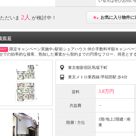
いる方はぜひお問い
2人
ただいま
が検討中！
お気に入り物件に
安田荘
限定キャンペーン実施中♪駅前シェアハウス 仲介手数料半額キャンペ
INT!
せでの効率的な接客、熟知した審査から契約までの円滑なフロー、得意とす
東京都新宿区馬場下町
東京メトロ東西線/早稲田駅 歩4分
3.8万円
賃料
－
共益費
1階/地上2階建 / 南
階層 / 方位
東