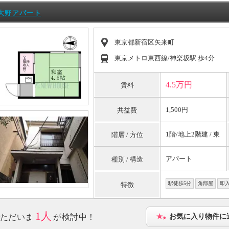
大野アパート
東京都新宿区矢来町
東京メトロ東西線/神楽坂駅 歩4分
4.5万円
賃料
1,500円
共益費
1階/地上2階建 / 東
階層 / 方位
アパート
種別 / 構造
駅徒歩5分
角部屋
即
特徴
1人
ただいま
が検討中！
お気に入り物件に