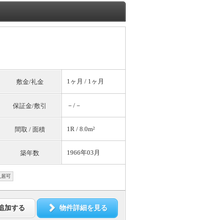
1ヶ月 / 1ヶ月
敷金/礼金
－/－
保証金/敷引
1R / 8.0m²
間取 / 面積
1966年03月
築年数
入居可
追加する
物件詳細を見る