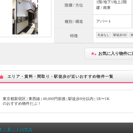
1階/地下1地上2階
階層 / 方位
建 / 南東
アパート
種別 / 構造
礼金なし
駅徒歩5分
特徴
お気に入り物件に
エリア・賃料・間取り・駅徒歩が近いおすすめ物件一覧
東京都新宿区 | 東西線 | 49,000円前後 | 駅徒歩9分以内 | 1R〜1K
のおすすめ物件だぶ！
Ｙ・Ｄ・Ｉハウス