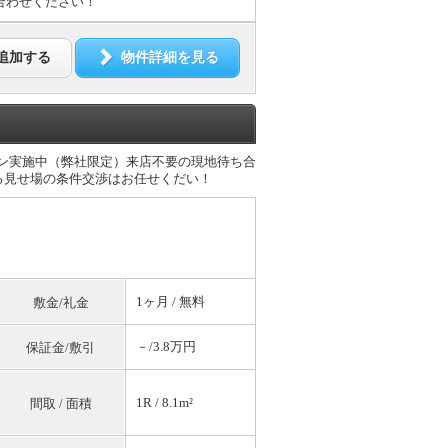
合わせください！
追加する
物件詳細を見る
ーン実施中（弊社限定）来店不要の現地待ち合
る見せ場の条件交渉はお任せくだい！
1ヶ月 /
無料
敷金/礼金
－/3.8万円
保証金/敷引
1R / 8.1m²
間取 / 面積