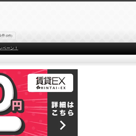
条件
(0件)
ンペーン！