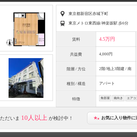
東京都新宿区赤城下町
東京メトロ東西線/神楽坂駅 歩6分
4.5万円
賃料
4,000円
共益費
2階/地上3階建 / 南
階層 / 方位
アパート
種別 / 構造
角部屋
南向き
エアコ
特徴
10人以上
ただいま
が検討中！
お気に入り物件に