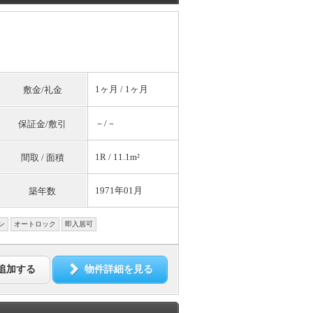
1ヶ月 / 1ヶ月
敷金/礼金
－/－
保証金/敷引
1R / 11.1m²
間取 / 面積
1971年01月
築年数
ン
オートロック
即入居可
追加する
物件詳細を見る