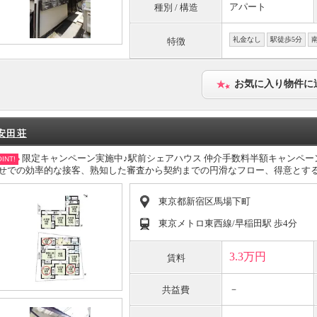
アパート
種別 / 構造
礼金なし
駅徒歩5分
特徴
お気に入り物件に
安田荘
限定キャンペーン実施中♪駅前シェアハウス 仲介手数料半額キャンペ
INT!
せでの効率的な接客、熟知した審査から契約までの円滑なフロー、得意とす
東京都新宿区馬場下町
東京メトロ東西線/早稲田駅 歩4分
3.3万円
賃料
－
共益費