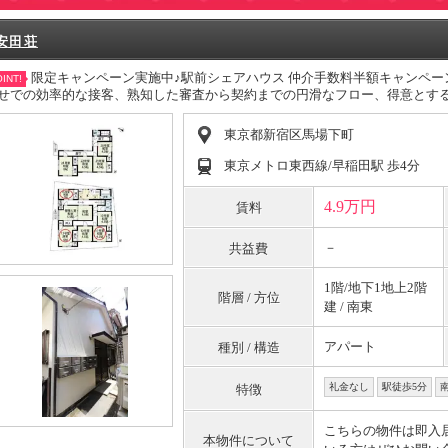
安田荘
限定キャンペーン実施中♪駅前シェアハウス 仲介手数料半額キャンペ
INT!
せでの効率的な接客、熟知した審査から契約までの円滑なフロー、得意とす
東京都新宿区馬場下町
東京メトロ東西線/早稲田駅 歩4分
4.9万円
賃料
－
共益費
1階/地下1地上2階
階層 / 方位
建 / 南東
アパート
種別 / 構造
礼金なし
駅徒歩5分
特徴
こちらの物件は即入
本物件について