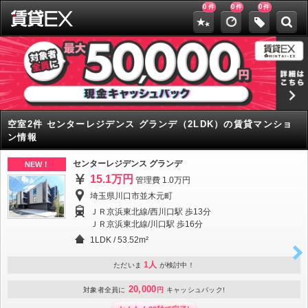
0
0
0
件
件
件
空室2件 センターレジデンス グランデ（2LDK）の賃貸マンショ
ン情報
センターレジデンス グランデ
NEW！
15.1万円
管理費 1.0万円
埼玉県川口市並木元町
ＪＲ京浜東北線/西川口駅 歩13分
ＪＲ京浜東北線/川口駅 歩16分
1LDK
/
53.52m²
1人
ただいま
が検討中！
20,000
対象者全員に
円
キャッシュバック!