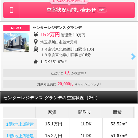
かんたん30秒で完了!
空室状況お問い合わせ
無料
センターレジデンス グランデ
NEW！
15.2万円
管理費 1.0万円
埼玉県川口市並木元町
ＪＲ京浜東北線/西川口駅 歩13分
ＪＲ京浜東北線/川口駅 歩16分
1LDK
/
51.67m²
1人
ただいま
が検討中！
20,000
対象者全員に
円
キャッシュバック!
センターレジデンス グランデの空室状況（2件）
家賃
間取り
面積
15.1万円
1LDK
53.52m²
1階/地上3階建
15.2万円
1LDK
51.67m²
1階/地上3階建