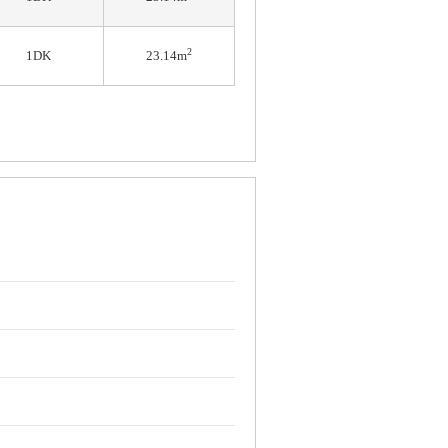
2
1DK
23.14m