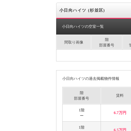
小日向ハイツ (杉並区)
小日向ハイツの空室一覧
階
間取り画像
部屋番号
小日向ハイツの過去掲載物件情報
階
賃料
部屋番号
1階
6.7万円
ー
1階
6.5万円