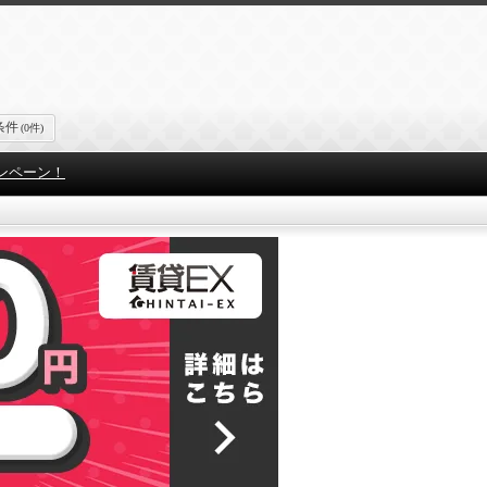
条件
(0件)
ンペーン！