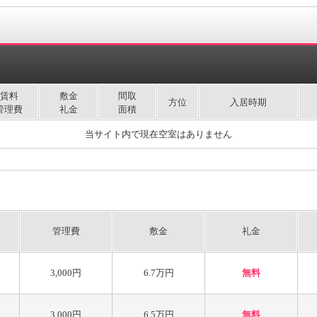
賃料
敷金
間取
方位
入居時期
管理費
礼金
面積
当サイト内で現在空室はありません
管理費
敷金
礼金
3,000円
6.7万円
無料
3,000円
6.5万円
無料