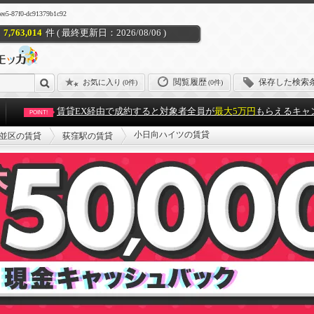
7f0-dc91379b1c92
7,763,014
件 ( 最終更新日：2026/08/06 )
閲覧履歴
保存した検索
お気に入り
(
0件
)
(0件)
賃貸EX経由で成約すると対象者全員が
最大5万円
もらえるキャ
POINT!
小日向ハイツの賃貸
並区の賃貸
荻窪駅の賃貸