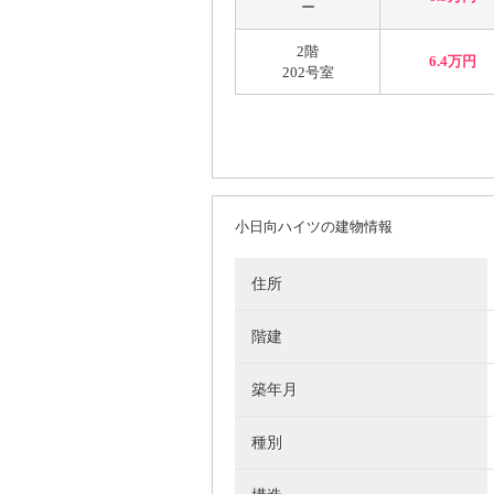
ー
2階
6.4万円
202号室
小日向ハイツの建物情報
住所
階建
築年月
種別