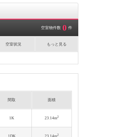
0
空室物件数
件
空室状況
もっと見る
間取
面積
2
1K
23.14m
2
1DK
23.14m