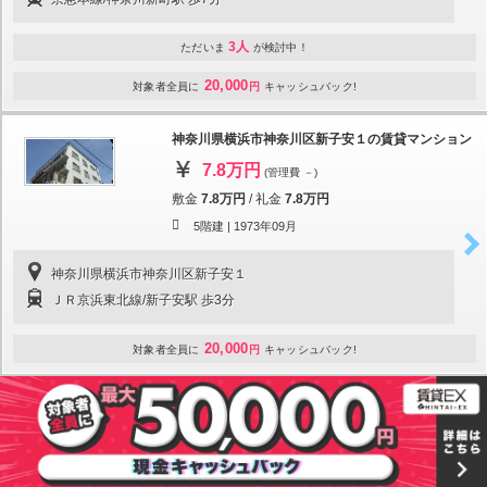
3人
ただいま
が検討中！
20,000
対象者全員に
円
キャッシュバック!
神奈川県横浜市神奈川区新子安１の賃貸マンション
7.8万円
(管理費 －)
敷金
7.8万円
/
礼金
7.8万円
5階建 |
1973年09月
神奈川県横浜市神奈川区新子安１
ＪＲ京浜東北線/新子安駅 歩3分
20,000
対象者全員に
円
キャッシュバック!