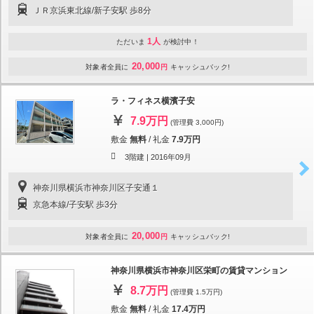
ＪＲ京浜東北線/新子安駅 歩8分
1人
ただいま
が検討中！
20,000
対象者全員に
円
キャッシュバック!
ラ・フィネス横濱子安
7.9万円
(管理費 3,000円)
敷金
無料
/
礼金
7.9万円
3階建 |
2016年09月
神奈川県横浜市神奈川区子安通１
京急本線/子安駅 歩3分
20,000
対象者全員に
円
キャッシュバック!
神奈川県横浜市神奈川区栄町の賃貸マンション
8.7万円
(管理費 1.5万円)
敷金
無料
/
礼金
17.4万円