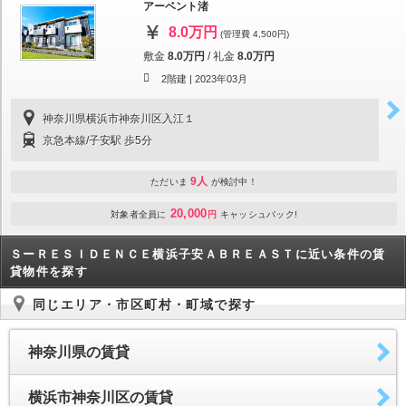
アーベント渚
8.0万円
(管理費 4,500円)
敷金
8.0万円
/
礼金
8.0万円
2階建 |
2023年03月
神奈川県横浜市神奈川区入江１
京急本線/子安駅 歩5分
9人
ただいま
が検討中！
20,000
対象者全員に
円
キャッシュバック!
ＳーＲＥＳＩＤＥＮＣＥ横浜子安ＡＢＲＥＡＳＴに近い条件の賃
貸物件を探す
同じエリア・市区町村・町域で探す
神奈川県の賃貸
横浜市神奈川区の賃貸