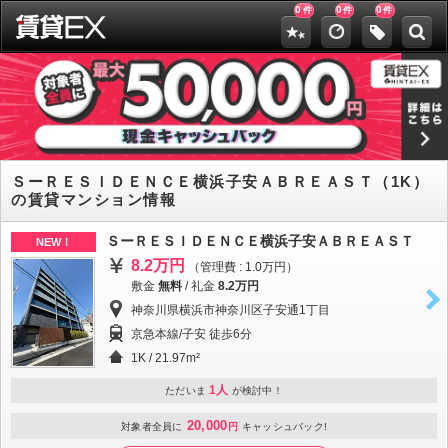
0
0
0
件
件
件
ＳーＲＥＳＩＤＥＮＣＥ横浜子安ＡＢＲＥＡＳＴ（1K）
の賃貸マンション情報
ＳーＲＥＳＩＤＥＮＣＥ横浜子安ＡＢＲＥＡＳＴ
NEW！
8.2万円
（管理費 : 1.0万円）
敷金
無料
/
礼金
8.2万円
神奈川県横浜市神奈川区子安通1丁目
京急本線/子安 徒歩6分
1K / 21.97m²
1人
ただいま
が検討中！
20,000
対象者全員に
円
キャッシュバック!