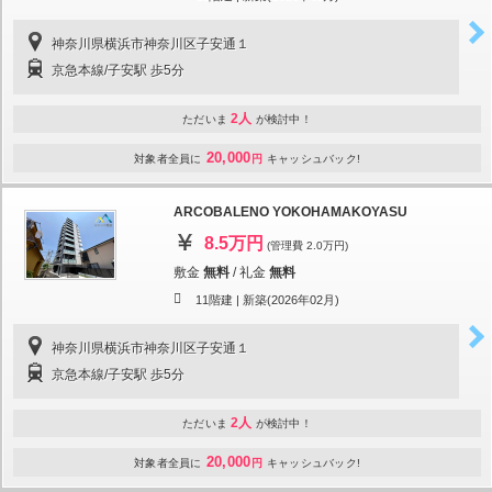
神奈川県横浜市神奈川区子安通１
京急本線/子安駅 歩5分
2人
ただいま
が検討中！
20,000
対象者全員に
円
キャッシュバック!
ARCOBALENO YOKOHAMAKOYASU
8.5万円
(管理費 2.0万円)
敷金
無料
/
礼金
無料
11階建 |
新築(2026年02月)
神奈川県横浜市神奈川区子安通１
京急本線/子安駅 歩5分
2人
ただいま
が検討中！
20,000
対象者全員に
円
キャッシュバック!