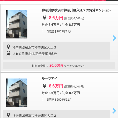
神奈川県横浜市神奈川区入江２の賃貸マンション
8.6万円
(管理費 6,000円)
敷金
8.6万円
/
礼金
8.6万円
3階建 |
2009年11月
神奈川県横浜市神奈川区入江２
ＪＲ京浜東北線/新子安駅 歩8分
20,000
対象者全員に
円
キャッシュバック!
ルーツアイ
8.6万円
(管理費 6,000円)
敷金
8.6万円
/
礼金
8.6万円
3階建 |
2009年11月
神奈川県横浜市神奈川区入江２