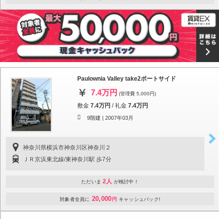
Paulownia Valley take2ポートサイド
7.4万円
(管理費 5,000円)
敷金
7.4万円
/
礼金
7.4万円
9階建 |
2007年03月
神奈川県横浜市神奈川区神奈川２
ＪＲ京浜東北線/東神奈川駅 歩7分
2人
ただいま
が検討中！
20,000
対象者全員に
円
キャッシュバック!