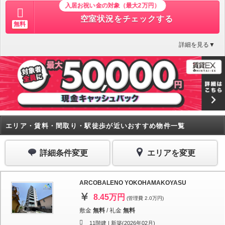
入居お祝い金の対象（最大2万円）
空室状況をチェックする
無料
詳細を見る▼
エリア・賃料・間取り・駅徒歩が近いおすすめ物件一覧
詳細条件変更
エリアを変更
ARCOBALENO YOKOHAMAKOYASU
8.45万円
(管理費 2.0万円)
敷金
無料
/
礼金
無料
11階建 |
新築(2026年02月)