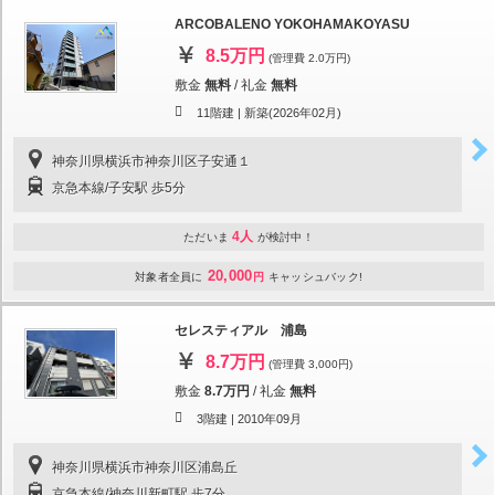
ARCOBALENO YOKOHAMAKOYASU
8.5万円
(管理費 2.0万円)
敷金
無料
/
礼金
無料
11階建 |
新築(2026年02月)
神奈川県横浜市神奈川区子安通１
京急本線/子安駅 歩5分
4人
ただいま
が検討中！
20,000
対象者全員に
円
キャッシュバック!
セレスティアル 浦島
8.7万円
(管理費 3,000円)
敷金
8.7万円
/
礼金
無料
3階建 |
2010年09月
神奈川県横浜市神奈川区浦島丘
京急本線/神奈川新町駅 歩7分