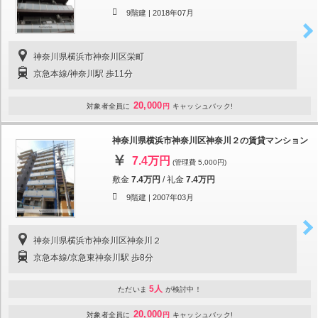
9階建 |
2018年07月
神奈川県横浜市神奈川区栄町
京急本線/神奈川駅 歩11分
20,000
対象者全員に
円
キャッシュバック!
神奈川県横浜市神奈川区神奈川２の賃貸マンション
7.4万円
(管理費 5,000円)
敷金
7.4万円
/
礼金
7.4万円
9階建 |
2007年03月
神奈川県横浜市神奈川区神奈川２
京急本線/京急東神奈川駅 歩8分
5人
ただいま
が検討中！
20,000
対象者全員に
円
キャッシュバック!