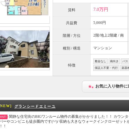
7.0万円
賃料
5,000円
共益費
2階/地上2階建 / 南
階層 / 方位
マンション
種別 / 構造
敷金なし
南向き
バス
特徴
保証人不要・代行
楽器
お気に入り物件に
[NEW]
グランシードエミーユ
閑静な住宅街のBIGワンルーム物件の募集がかかりました！！ カウン
INT!
パーやコンビニも徒歩圏内です(^^)/ 収納も大きなウォークインクローゼット
！！