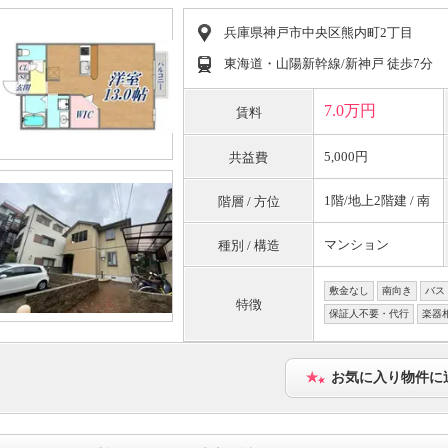
兵庫県神戸市中央区熊内町2丁目
東海道・山陽新幹線/新神戸 徒歩7分
7.0万円
賃料
5,000円
共益費
1階/地上2階建 / 南
階層 / 方位
マンション
種別 / 構造
敷金なし
南向き
バス
特徴
保証人不要・代行
楽器
お気に入り物件に