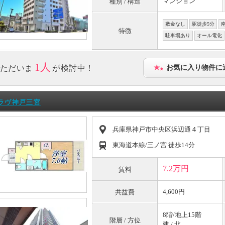
マンション
種別 / 構造
敷金なし
駅徒歩5分
特徴
駐車場あり
オール電化
1人
ただいま
が検討中！
お気に入り物件に
ラヴ神戸三宮
兵庫県神戸市中央区浜辺通４丁目
東海道本線/三ノ宮 徒歩14分
7.2万円
賃料
4,600円
共益費
8階/地上15階
階層 / 方位
建 / 北