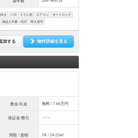
2007年01月
築年数
南向き
バス・トイレ別
エアコン
オートロック
保証人不要・代行
即入居可
追加する
物件詳細を見る
無料
/ 7.66万円
敷金/礼金
－/－
保証金/敷引
1K / 24.22m²
間取 / 面積