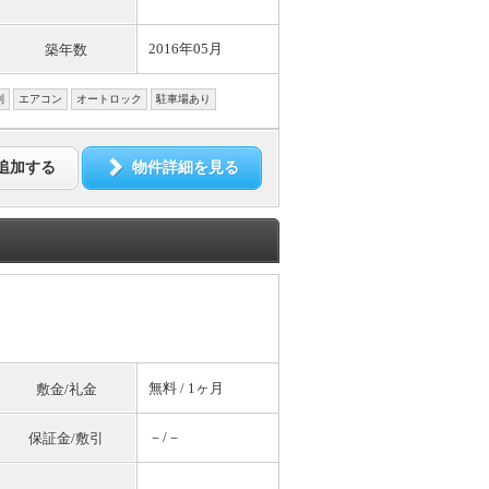
2016年05月
築年数
別
エアコン
オートロック
駐車場あり
追加する
物件詳細を見る
無料
/ 1ヶ月
敷金/礼金
－/－
保証金/敷引