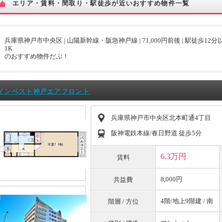
エリア・賃料・間取り・駅徒歩が近いおすすめ物件一覧
兵庫県神戸市中央区 | 山陽新幹線・阪急神戸線 | 71,000円前後 | 駅徒歩12分以内
1K
のおすすめ物件だぶ！
インベスト神戸エアフロント
兵庫県神戸市中央区北本町通4丁目
阪神電鉄本線/春日野道 徒歩5分
6.3万円
賃料
8,000円
共益費
4階/地上9階建 / 南
階層 / 方位