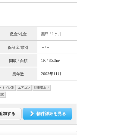
無料
/ 1ヶ月
敷金/礼金
－/－
保証金/敷引
1R / 35.3m²
間取 / 面積
2003年11月
築年数
・トイレ別
エアコン
駐車場あり
相談
追加する
物件詳細を見る