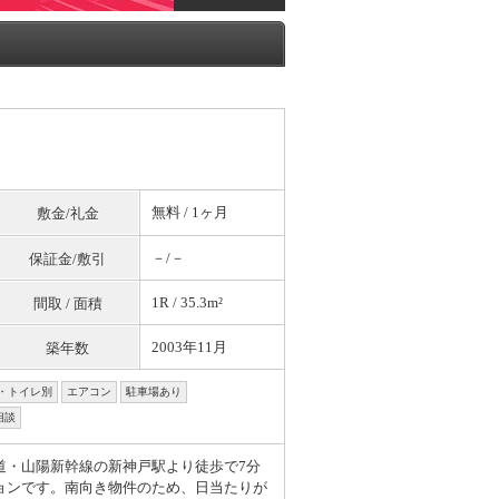
無料
/ 1ヶ月
敷金/礼金
－/－
保証金/敷引
1R / 35.3m²
間取 / 面積
2003年11月
築年数
・トイレ別
エアコン
駐車場あり
相談
道・山陽新幹線の新神戸駅より徒歩で7分
ョンです。南向き物件のため、日当たりが