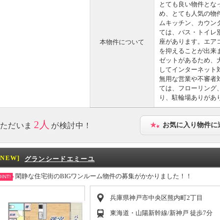
とても良い物件とな
め、とても人気の物
ムキッチン、カウン
ては、バス・トイレ
座があります。エア
本物件について
を抑えることが出来
ゼットがあるため、
してインターネット
無用な営業や不審者
ては、フローリング
り、駐輪場ありがあ
2人
ただいま
が検討中！
お気に入り物件に
[NEW]
グランシードエミーユ
閑静な住宅街のBIGワンルーム物件の募集がかかりました！！
INT!
兵庫県神戸市中央区熊内町2丁目
東海道・山陽新幹線/新神戸 徒歩7分