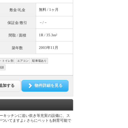
無料
/ 1ヶ月
敷金/礼金
－/－
保証金/敷引
1R / 35.3m²
間取 / 面積
2003年11月
築年数
・トイレ別
エアコン
駐車場あり
相談
追加する
物件詳細を見る
ターキッチンに追い炊き等充実の設備に、ス
がついてますよ♪ さらにペットも飼育可能で