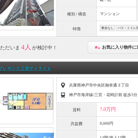
マンション
種別 / 構造
敷金なし
バス・トイレ
特徴
4人
ただいま
が検討中！
お気に入り物件に
プレサンス三宮ディライト
兵庫県神戸市中央区御幸通３丁目
神戸市海岸線/三宮・花時計前 徒歩5分
7.0万円
賃料
8,000円
共益費
14階/地上15階