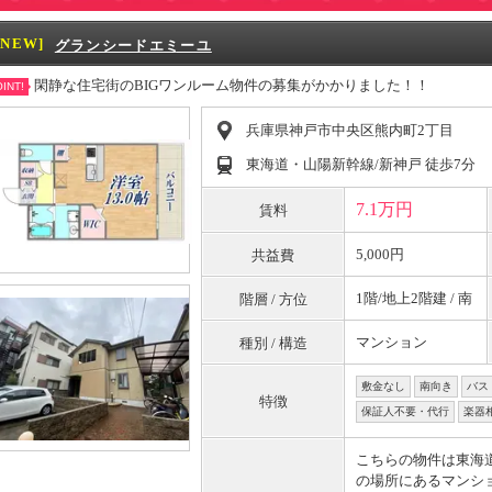
[NEW]
グランシードエミーユ
閑静な住宅街のBIGワンルーム物件の募集がかかりました！！
INT!
兵庫県神戸市中央区熊内町2丁目
東海道・山陽新幹線/新神戸 徒歩7分
7.1万円
賃料
5,000円
共益費
1階/地上2階建 / 南
階層 / 方位
マンション
種別 / 構造
敷金なし
南向き
バス
特徴
保証人不要・代行
楽器
こちらの物件は東海
の場所にあるマンシ