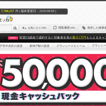
7,788,257
件 ( 最終更新日：2026/08/08 )
閲覧履歴
保存した検索
お気に入り
(
0件
)
(0件)
賃貸EX経由で成約すると対象者全員が
最大5万円
もらえるキャ
POINT!
グランシー
戸市中央区の賃貸
新神戸駅の賃貸
グランシードエミーユ