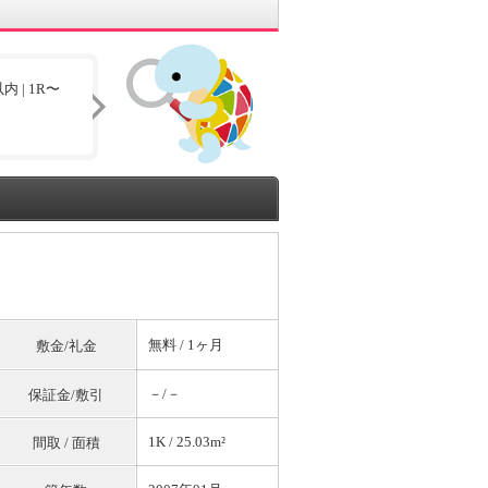
 | 1R〜
無料
/ 1ヶ月
敷金/礼金
－/－
保証金/敷引
1K / 25.03m²
間取 / 面積