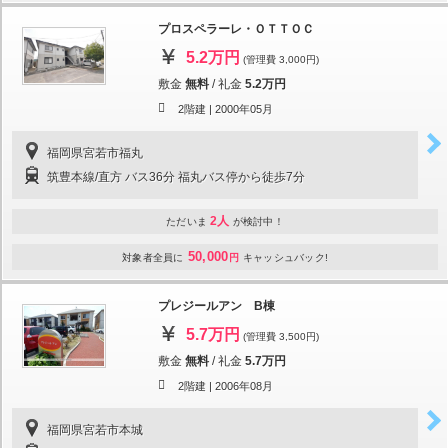
プロスペラーレ・ＯＴＴＯＣ
5.2万円
(管理費 3,000円)
敷金
無料
/
礼金
5.2万円
2階建 |
2000年05月
福岡県宮若市福丸
筑豊本線/直方 バス36分 福丸バス停から徒歩7分
2人
ただいま
が検討中！
50,000
対象者全員に
円
キャッシュバック!
プレジールアン B棟
5.7万円
(管理費 3,500円)
敷金
無料
/
礼金
5.7万円
2階建 |
2006年08月
福岡県宮若市本城