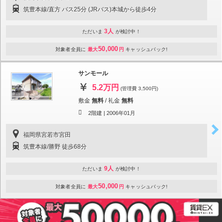
筑豊本線/直方 バス25分 (JRバス)本城から徒歩4分
3人
ただいま
が検討中！
50,000
対象者全員に
最大
円
キャッシュバック!
サンモール
5.2万円
(管理費 3,500円)
敷金
無料
/
礼金
無料
2階建 |
2006年01月
福岡県宮若市宮田
筑豊本線/勝野 徒歩68分
9人
ただいま
が検討中！
50,000
対象者全員に
最大
円
キャッシュバック!