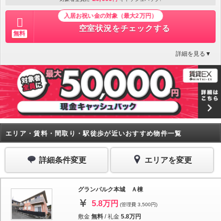
入居お祝い金の対象（最大2万円）
空室状況をチェックする
無料
詳細を見る▼
エリア・賃料・間取り・駅徒歩が近いおすすめ物件一覧
詳細条件変更
エリアを変更
グランパルク本城 Ａ棟
5.8万円
(管理費 3,500円)
敷金
無料
/
礼金
5.8万円