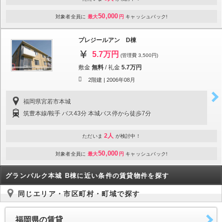
50,000
対象者全員に
最大
円
キャッシュバック!
プレジールアン D棟
5.7万円
(管理費 3,500円)
敷金
無料
/
礼金
5.7万円
2階建 |
2006年08月
福岡県宮若市本城
筑豊本線/鞍手 バス43分 本城バス停から徒歩7分
2人
ただいま
が検討中！
50,000
対象者全員に
最大
円
キャッシュバック!
グランパルク本城 B棟に近い条件の賃貸物件を探す
同じエリア・市区町村・町域で探す
福岡県の賃貸