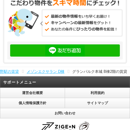
野駅の賃貸
メゾンエクサラン D棟
グランパルク本城 B棟2階の賃貸
サポートメニュー
運営会社概要
利用規約
個人情報保護方針
サイトマップ
お問い合わせ