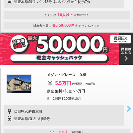
筑豊本線/鞍手 バス43分 本城バス停から徒歩7分
10人以上
ただいま
が検討中！
50,000
対象者全員に
最大
円
キャッシュバック!
メゾン・グレース Ｄ棟
5.5万円
(管理費 3,500円)
敷金
無料
/
礼金
5.5万円
2階建 |
2005年10月
福岡県宮若市本城
筑豊本線/直方 徒歩5分
6人
ただいま
が検討中！