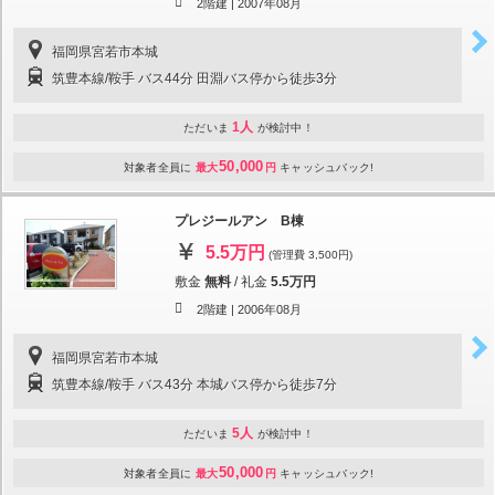
2階建 |
2007年08月
福岡県宮若市本城
筑豊本線/鞍手 バス44分 田淵バス停から徒歩3分
1人
ただいま
が検討中！
50,000
対象者全員に
最大
円
キャッシュバック!
プレジールアン B棟
5.5万円
(管理費 3,500円)
敷金
無料
/
礼金
5.5万円
2階建 |
2006年08月
福岡県宮若市本城
筑豊本線/鞍手 バス43分 本城バス停から徒歩7分
5人
ただいま
が検討中！
50,000
対象者全員に
最大
円
キャッシュバック!