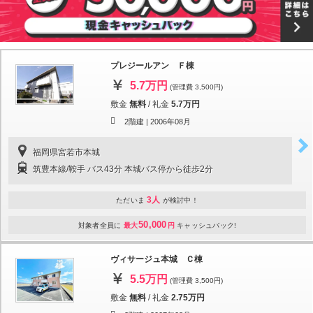
プレジールアン Ｆ棟
5.7万円
(管理費 3,500円)
敷金
無料
/
礼金
5.7万円
2階建 |
2006年08月
福岡県宮若市本城
筑豊本線/鞍手 バス43分 本城バス停から徒歩2分
3人
ただいま
が検討中！
50,000
対象者全員に
最大
円
キャッシュバック!
ヴィサージュ本城 Ｃ棟
5.5万円
(管理費 3,500円)
敷金
無料
/
礼金
2.75万円