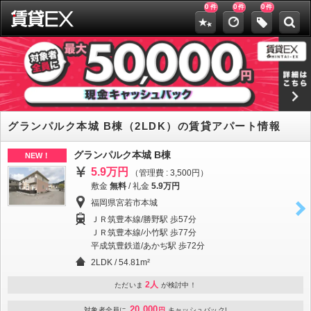
0
0
0
件
件
件
グランパルク本城 B棟（2LDK）の賃貸アパート情報
グランパルク本城 B棟
NEW！
5.9万円
（管理費 : 3,500円）
敷金
無料
/
礼金
5.9万円
福岡県宮若市本城
ＪＲ筑豊本線/勝野駅 歩57分
ＪＲ筑豊本線/小竹駅 歩77分
平成筑豊鉄道/あかぢ駅 歩72分
2LDK / 54.81m²
2人
ただいま
が検討中！
20,000
対象者全員に
円
キャッシュバック!