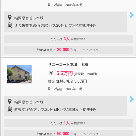
2階建 |
2008年02月
福岡県宮若市本城
ＪＲ筑豊本線/直方駅 バス20分 (バス停)本城 歩4分
3人
ただいま
が検討中！
20,000
対象者全員に
円
キャッシュバック!
サニーコート本城 Ｂ棟
5.5万円
(管理費 3,500円)
敷金
無料
/
礼金
5.5万円
2階建 |
2005年10月
福岡県宮若市本城
筑豊本線/直方 バス25分 (JRバス)本城から徒歩4分
1人
ただいま
が検討中！
50,000
対象者全員に
円
キャッシュバック!