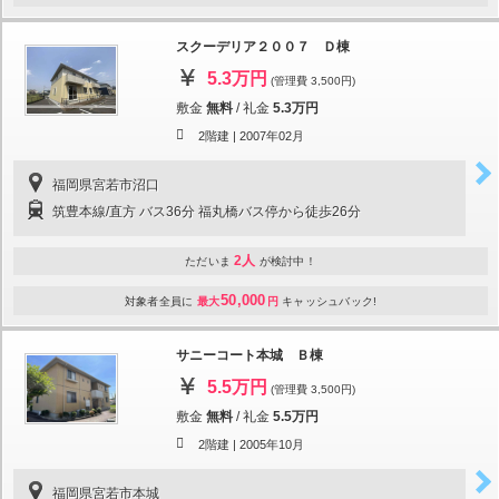
スクーデリア２００７ Ｄ棟
5.3万円
(管理費 3,500円)
敷金
無料
/
礼金
5.3万円
2階建 |
2007年02月
福岡県宮若市沼口
筑豊本線/直方 バス36分 福丸橋バス停から徒歩26分
2人
ただいま
が検討中！
50,000
対象者全員に
最大
円
キャッシュバック!
サニーコート本城 Ｂ棟
5.5万円
(管理費 3,500円)
敷金
無料
/
礼金
5.5万円
2階建 |
2005年10月
福岡県宮若市本城