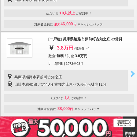
10人以上
ただいま
が検討中！
46,000
対象者全員に
最大
円
キャッシュバック!
[一戸建] 兵庫県姫路市夢前町古知之庄 の賃貸
3.8万円
(管理費 －)
敷金
無料
/
礼金
3.8万円
2階建 |
1973年08月
兵庫県姫路市夢前町古知之庄
山陽本線/姫路 バス40分 古知之庄東バス停から徒歩11分
1人
ただいま
が検討中！
38,000
対象者全員に
円
キャッシュバック!