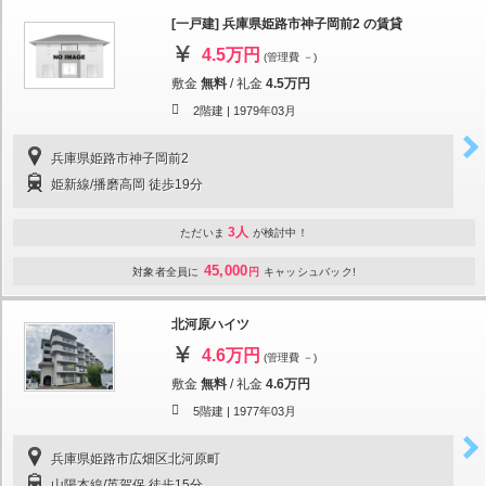
[一戸建] 兵庫県姫路市神子岡前2 の賃貸
4.5万円
(管理費 －)
敷金
無料
/
礼金
4.5万円
2階建 |
1979年03月
兵庫県姫路市神子岡前2
姫新線/播磨高岡 徒歩19分
3人
ただいま
が検討中！
45,000
対象者全員に
円
キャッシュバック!
北河原ハイツ
4.6万円
(管理費 －)
敷金
無料
/
礼金
4.6万円
5階建 |
1977年03月
兵庫県姫路市広畑区北河原町
山陽本線/英賀保 徒歩15分