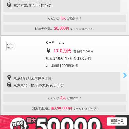
京急本線/立会川 徒歩7分
3人
ただいま
が検討中！
20,000
対象者全員に
円
キャッシュバック!
Ｃ−Ｆｌａｔ
17.0万円
(管理費 7,000円)
敷金
17.0万円
/
礼金
17.0万円
3階建 |
2008年04月
東京都品川区大井６丁目
京浜東北・根岸線/大森 徒歩15分
2人
ただいま
が検討中！
50,000
対象者全員に
最大
円
キャッシュバック!