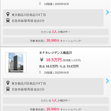
16階建 |
2025年04月
東京都品川区南品川4丁目
京急本線/新馬場 徒歩2分
2人
ただいま
が検討中！
20,000
対象者全員に
円
キャッシュバック!
ＢＰＲレジデンス南品川
16.5万円
(管理費 1.0万円)
敷金
16.5万円
/
礼金
33.0万円
16階建 |
2025年04月
東京都品川区南品川4丁目
京急本線/新馬場 徒歩2分
1人
ただいま
が検討中！
20,000
対象者全員に
円
キャッシュバック!