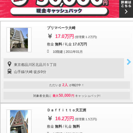
プリマベーラ大崎
17.0万円
(管理費 1.2万円)
敷金
無料
/
礼金
17.0万円
10階建 |
2011年01月
東京都品川区北品川５丁目
山手線/大崎 徒歩9分
2人
ただいま
が検討中！
50,000
対象者全員に
最大
円
キャッシュバック!
Ｄａｆｆｉｔｔｏ天王洲
16.2万円
(管理費 1.5万円)
敷金
無料
/
礼金
無料