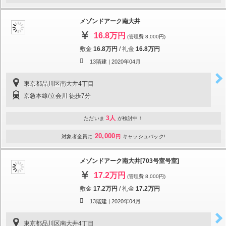
メゾンドアーク南大井
16.8万円
(管理費 8,000円)
敷金
16.8万円
/
礼金
16.8万円
13階建 |
2020年04月
東京都品川区南大井4丁目
京急本線/立会川 徒歩7分
3人
ただいま
が検討中！
20,000
対象者全員に
円
キャッシュバック!
メゾンドアーク南大井[703号室号室]
17.2万円
(管理費 8,000円)
敷金
17.2万円
/
礼金
17.2万円
13階建 |
2020年04月
東京都品川区南大井4丁目