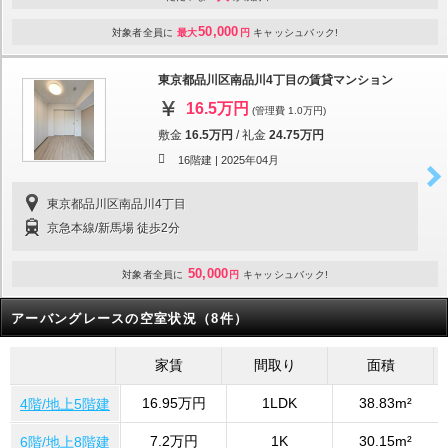
50,000
対象者全員に
最大
円
キャッシュバック!
東京都品川区南品川4丁目の賃貸マンション
16.5万円
(管理費 1.0万円)
敷金
16.5万円
/
礼金
24.75万円
16階建 |
2025年04月
東京都品川区南品川4丁目
京急本線/新馬場 徒歩2分
50,000
対象者全員に
円
キャッシュバック!
アーバングレースの空室状況（8件）
家賃
間取り
面積
16.95万円
1LDK
38.83m²
4階/地上5階建
7.2万円
1K
30.15m²
6階/地上8階建