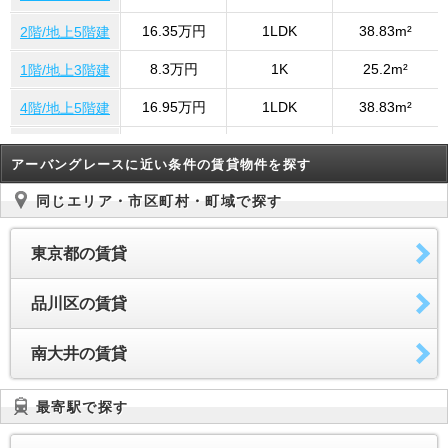
16.35万円
1LDK
38.83m²
2階/地上5階建
8.3万円
1K
25.2m²
1階/地上3階建
16.95万円
1LDK
38.83m²
4階/地上5階建
16.65万円
1LDK
38.83m²
2階/地上5階建
アーバングレースに近い条件の賃貸物件を探す
7.2万円
1K
30.15m²
6階/地上8階建
同じエリア・市区町村・町域で探す
8.3万円
1K
25.2m²
103号室
東京都の賃貸
品川区の賃貸
南大井の賃貸
最寄駅で探す