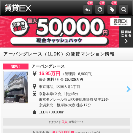
0
0
0
件
件
件
アーバングレース（1LDK）の賃貸マンション情報
アーバングレース
NEW！
16.95万円
（管理費 : 6,900円）
敷金
無料
/
礼金
25.425万円
東京都品川区南大井1丁目
京急本線/立会川 徒歩6分
東京モノレール羽田/大井競馬場前 徒歩11分
京浜東北・根岸線/大森 徒歩17分
1LDK / 38.83m²
1人
ただいま
が検討中！
50,000
対象者全員に
最大
円
キャッシュバック!