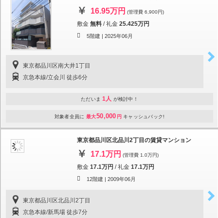
16.95万円
(管理費 6,900円)
敷金
無料
/
礼金
25.425万円
5階建 |
2025年06月
東京都品川区南大井1丁目
京急本線/立会川 徒歩6分
1人
ただいま
が検討中！
50,000
対象者全員に
最大
円
キャッシュバック!
東京都品川区北品川2丁目の賃貸マンション
17.1万円
(管理費 1.0万円)
敷金
17.1万円
/
礼金
17.1万円
12階建 |
2009年06月
東京都品川区北品川2丁目
京急本線/新馬場 徒歩7分