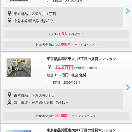
14階建 |
2004年04月
東京都品川区東品川１丁目
京急本線/新馬場 徒歩8分
5人
ただいま
が検討中！
50,000
対象者全員に
円
キャッシュバック!
東京都品川区東大井6丁目の賃貸マンション
16.2万円
(管理費 8,000円)
敷金
16.2万円
/
礼金
無料
3階建 |
2006年03月
東京都品川区東大井6丁目
京浜東北・根岸線/大井町 徒歩12分
50,000
対象者全員に
円
キャッシュバック!
東京都品川区南大井1丁目の賃貸マンション