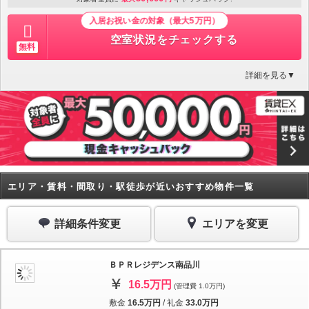
入居お祝い金の対象（最大5万円）
空室状況をチェックする
無料
詳細を見る▼
エリア・賃料・間取り・駅徒歩が近いおすすめ物件一覧
詳細条件変更
エリアを変更
ＢＰＲレジデンス南品川
16.5万円
(管理費 1.0万円)
敷金
16.5万円
/
礼金
33.0万円