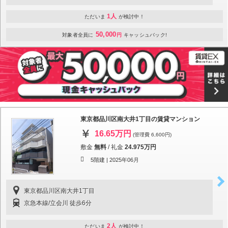
1人
ただいま
が検討中！
50,000
対象者全員に
円
キャッシュバック!
東京都品川区南大井1丁目の賃貸マンション
16.65万円
(管理費 6,600円)
敷金
無料
/
礼金
24.975万円
5階建 |
2025年06月
東京都品川区南大井1丁目
京急本線/立会川 徒歩6分
2人
ただいま
が検討中！