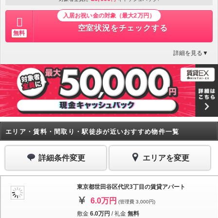
入居お祝い金の対象（最大2万円）
空室状況をチェックする
無料
詳細を見る▼
エリア・賃料・間取り・駅徒歩が近いおすすめ物件一覧
詳細条件変更
エリアを変更
東京都世田谷区代沢3丁目の賃貸アパート
6.0万円
(管理費 3,000円)
敷金
6.0万円
/
礼金
無料