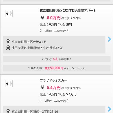
東京都世田谷区代沢3丁目の賃貸アパート
6.0万円
(管理費 3,000円)
敷金
6.0万円
/
礼金
無料
2階建 |
1968年07月
東京都世田谷区代沢3丁目
小田急電鉄小田原線/下北沢 徒歩15分
5人
ただいま
が検討中！
50,000
対象者全員に
最大
円
キャッシュバック!
プラザドゥオスカー
5.4万円
(管理費 3,000円)
敷金
5.4万円
/
礼金
5.4万円
2階建 |
1989年04月
東京都世田谷区祖師谷3丁目23-16