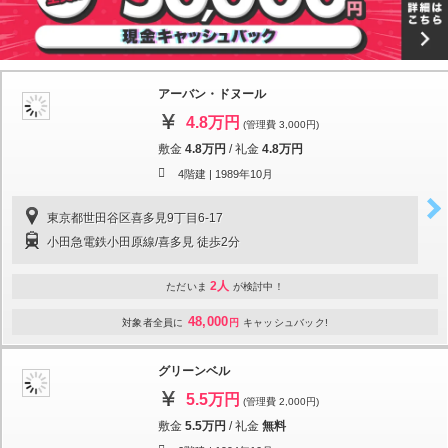
アーバン・ドヌール
4.8万円
(管理費 3,000円)
敷金
4.8万円
/
礼金
4.8万円
4階建 |
1989年10月
東京都世田谷区喜多見9丁目6-17
小田急電鉄小田原線/喜多見 徒歩2分
2人
ただいま
が検討中！
48,000
対象者全員に
円
キャッシュバック!
グリーンベル
5.5万円
(管理費 2,000円)
敷金
5.5万円
/
礼金
無料