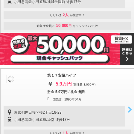
小田急電鉄小田原線/成城学園前 徒歩17分
2人
ただいま
が検討中！
50,000
対象者全員に
円
キャッシュバック!
第１７安藤ハイツ
5.9万円
(管理費 3,000円)
敷金
5.9万円
/
礼金
無料
2階建 |
1990年04月
東京都世田谷区桜2丁目18-29
小田急電鉄小田原線/経堂 徒歩13分
1人
ただいま
が検討中！