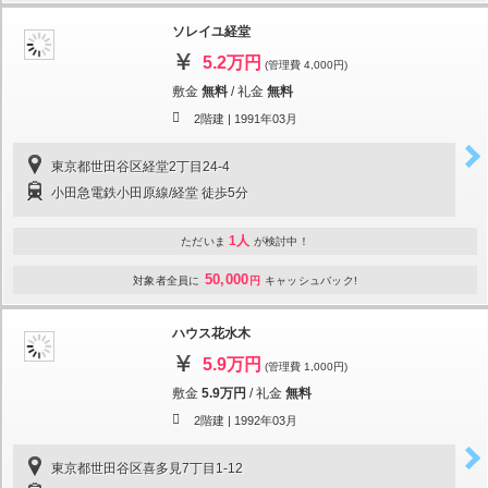
ソレイユ経堂
5.2万円
(管理費 4,000円)
敷金
無料
/
礼金
無料
2階建 |
1991年03月
東京都世田谷区経堂2丁目24-4
小田急電鉄小田原線/経堂 徒歩5分
1人
ただいま
が検討中！
50,000
対象者全員に
円
キャッシュバック!
ハウス花水木
5.9万円
(管理費 1,000円)
敷金
5.9万円
/
礼金
無料
2階建 |
1992年03月
東京都世田谷区喜多見7丁目1-12