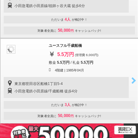
小田急電鉄小田原線/祖師ヶ谷大蔵 徒歩6分
4人
ただいま
が検討中！
50,000
対象者全員に
円
キャッシュバック!
ユースフル千歳船橋
5.5万円
(管理費 6,000円)
敷金
5.5万円
/
礼金
5.5万円
4階建 |
1985年04月
東京都世田谷区船橋1丁目5-4
小田急電鉄小田原線/千歳船橋 徒歩4分
3人
ただいま
が検討中！
50,000
対象者全員に
円
キャッシュバック!