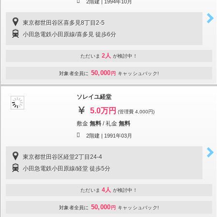
2階建 |
1994年10月
東京都世田谷区喜多見8丁目2-5
小田急電鉄小田原線/喜多見 徒歩6分
2人
ただいま
が検討中！
50,000
対象者全員に
円
キャッシュバック!
ソレイユ経堂
5.0万円
(管理費 4,000円)
敷金
無料
/
礼金
無料
2階建 |
1991年03月
東京都世田谷区経堂2丁目24-4
小田急電鉄小田原線/経堂 徒歩5分
4人
ただいま
が検討中！
50,000
対象者全員に
円
キャッシュバック!