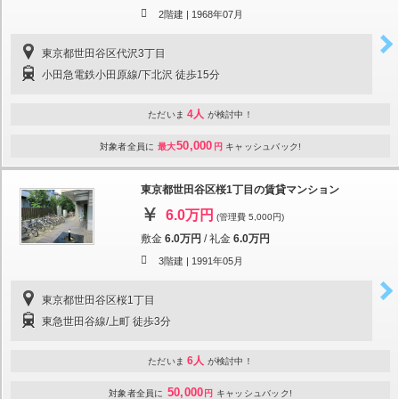
2階建 |
1968年07月
東京都世田谷区代沢3丁目
小田急電鉄小田原線/下北沢 徒歩15分
4人
ただいま
が検討中！
50,000
対象者全員に
最大
円
キャッシュバック!
東京都世田谷区桜1丁目の賃貸マンション
6.0万円
(管理費 5,000円)
敷金
6.0万円
/
礼金
6.0万円
3階建 |
1991年05月
東京都世田谷区桜1丁目
東急世田谷線/上町 徒歩3分
6人
ただいま
が検討中！
50,000
対象者全員に
円
キャッシュバック!