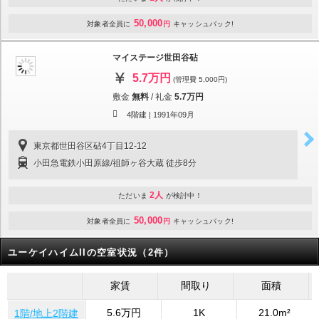
50,000
対象者全員に
円
キャッシュバック!
マイステージ世田谷砧
5.7万円
(管理費 5,000円)
敷金
無料
/
礼金
5.7万円
4階建 |
1991年09月
東京都世田谷区砧4丁目12-12
小田急電鉄小田原線/祖師ヶ谷大蔵 徒歩8分
2人
ただいま
が検討中！
50,000
対象者全員に
円
キャッシュバック!
ユーケイハイムIIの空室状況（2件）
家賃
間取り
面積
5.6万円
1K
21.0m²
1階/地上2階建