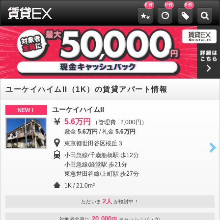
0
0
0
件
件
件
ユーケイハイムII（1K）の賃貸アパート情報
ユーケイハイムII
NEW！
5.6万円
（管理費 : 2,000円）
敷金
5.6万円
/
礼金
5.6万円
東京都世田谷区桜丘３
小田急線/千歳船橋駅 歩12分
小田急線/経堂駅 歩21分
東急世田谷線/上町駅 歩27分
1K / 21.0m²
2人
ただいま
が検討中！
20,000
対象者全員に
円
キャッシュバック!