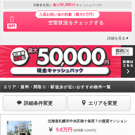
50,000
対象者全員に
最大
円
キャッシュバック!
入居お祝い金の対象（最大5万円）
空室状況をチェックする
無料
詳細を見る▼
エリア・賃料・間取り・駅徒歩が近いおすすめ物件一覧
詳細条件変更
エリアを変更
北海道札幌市中央区南十条西７の賃貸マンション
5.8万円
(管理費 3,000円)