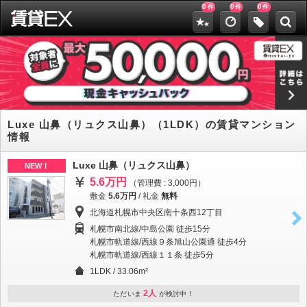
0
0
0
件
件
件
Luxe 山鼻（リュクス山鼻）（1LDK）の賃貸マンション
情報
Luxe 山鼻（リュクス山鼻）
NEW！
5.6万円
（管理費 : 3,000円）
敷金
5.6万円
/
礼金
無料
北海道札幌市中央区南十条西12丁目
札幌市南北線/中島公園 徒歩15分
札幌市軌道線/西線９条旭山公園通 徒歩4分
札幌市軌道線/西線１１条 徒歩5分
1LDK / 33.06m²
2人
ただいま
が検討中！