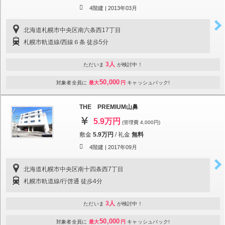
4階建 |
2013年03月
北海道札幌市中央区南六条西17丁目
札幌市軌道線/西線６条 徒歩5分
3人
ただいま
が検討中！
50,000
対象者全員に
最大
円
キャッシュバック!
THE PREMIUM山鼻
5.9万円
(管理費 4,000円)
敷金
5.9万円
/
礼金
無料
4階建 |
2017年09月
北海道札幌市中央区南十四条西7丁目
札幌市軌道線/行啓通 徒歩4分
3人
ただいま
が検討中！
50,000
対象者全員に
最大
円
キャッシュバック!