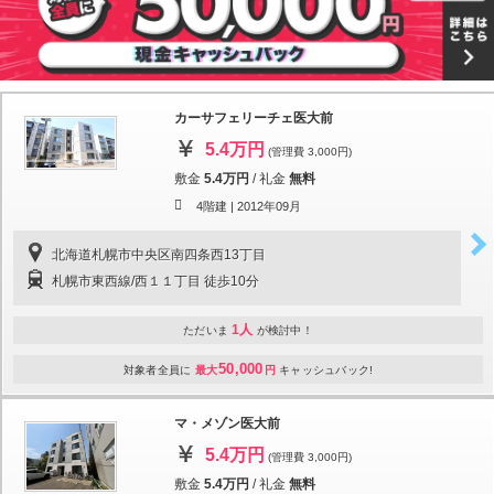
カーサフェリーチェ医大前
5.4万円
(管理費 3,000円)
敷金
5.4万円
/
礼金
無料
4階建 |
2012年09月
北海道札幌市中央区南四条西13丁目
札幌市東西線/西１１丁目 徒歩10分
1人
ただいま
が検討中！
50,000
対象者全員に
最大
円
キャッシュバック!
マ・メゾン医大前
5.4万円
(管理費 3,000円)
敷金
5.4万円
/
礼金
無料