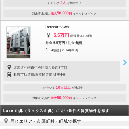
2人
ただいま
が検討中！
50,000
対象者全員に
最大
円
キャッシュバック!
Reussir S8W8
5.5万円
(管理費 3,000円)
敷金
5.5万円
/
礼金
無料
4階建 |
2014年03月
北海道札幌市中央区南八条西8丁目
札幌市軌道線/東本願寺前 徒歩4分
10人以上
ただいま
が検討中！
50,000
対象者全員に
最大
円
キャッシュバック!
Luxe 山鼻（リュクス山鼻）に近い条件の賃貸物件を探す
同じエリア・市区町村・町域で探す