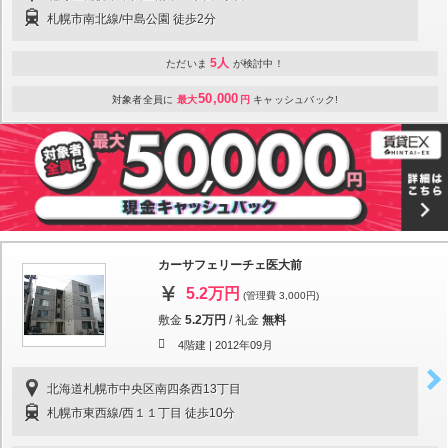
札幌市南北線/中島公園 徒歩2分
5人
ただいま
が検討中！
50,000
対象者全員に
最大
円
キャッシュバック!
カーサフェリーチェ医大前
5.2万円
(管理費 3,000円)
敷金
5.2万円
/
礼金
無料
4階建 |
2012年09月
北海道札幌市中央区南四条西13丁目
札幌市東西線/西１１丁目 徒歩10分