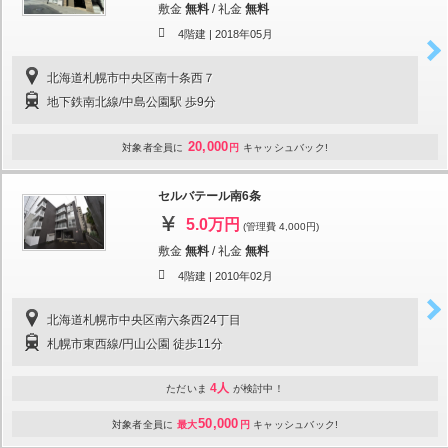
敷金
無料
/
礼金
無料
4階建 |
2018年05月
北海道札幌市中央区南十条西７
地下鉄南北線/中島公園駅 歩9分
20,000
対象者全員に
円
キャッシュバック!
セルバテール南6条
5.0万円
(管理費 4,000円)
敷金
無料
/
礼金
無料
4階建 |
2010年02月
北海道札幌市中央区南六条西24丁目
札幌市東西線/円山公園 徒歩11分
4人
ただいま
が検討中！
50,000
対象者全員に
最大
円
キャッシュバック!