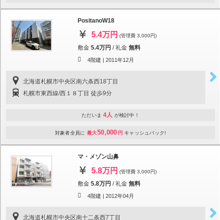
PositanoW18
5.4万円
(管理費 3,000円)
敷金
5.4万円
/
礼金
無料
4階建 |
2011年12月
北海道札幌市中央区南六条西18丁目
札幌市東西線/西１８丁目 徒歩9分
4人
ただいま
が検討中！
50,000
対象者全員に
最大
円
キャッシュバック!
マ・メゾン山鼻
5.8万円
(管理費 3,000円)
敷金
5.8万円
/
礼金
無料
4階建 |
2012年04月
北海道札幌市中央区南十二条西7丁目