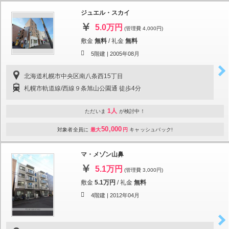
ジュエル・スカイ
5.0万円
(管理費 4,000円)
敷金
無料
/
礼金
無料
5階建 |
2005年08月
北海道札幌市中央区南八条西15丁目
札幌市軌道線/西線９条旭山公園通 徒歩4分
1人
ただいま
が検討中！
50,000
対象者全員に
最大
円
キャッシュバック!
マ・メゾン山鼻
5.1万円
(管理費 3,000円)
敷金
5.1万円
/
礼金
無料
4階建 |
2012年04月