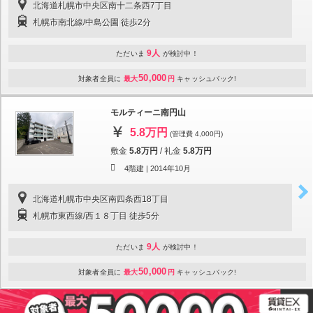
北海道札幌市中央区南十二条西7丁目
札幌市南北線/中島公園 徒歩2分
9人
ただいま
が検討中！
50,000
対象者全員に
最大
円
キャッシュバック!
モルティーニ南円山
5.8万円
(管理費 4,000円)
敷金
5.8万円
/
礼金
5.8万円
4階建 |
2014年10月
北海道札幌市中央区南四条西18丁目
札幌市東西線/西１８丁目 徒歩5分
9人
ただいま
が検討中！
50,000
対象者全員に
最大
円
キャッシュバック!