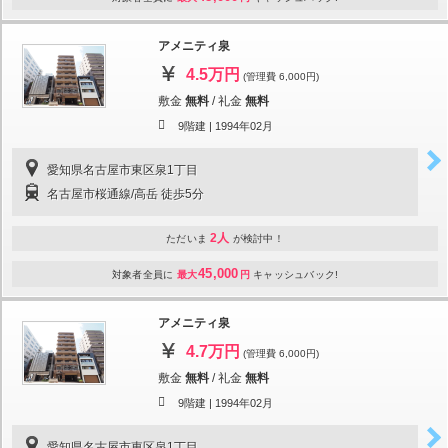
アメニティ泉
4.5万円
(管理費 6,000円)
敷金
無料
/
礼金
無料
9階建 |
1994年02月
愛知県名古屋市東区泉1丁目
名古屋市桜通線/高岳 徒歩5分
2人
ただいま
が検討中！
45,000
対象者全員に
最大
円
キャッシュバック!
アメニティ泉
4.7万円
(管理費 6,000円)
敷金
無料
/
礼金
無料
9階建 |
1994年02月
愛知県名古屋市東区泉1丁目