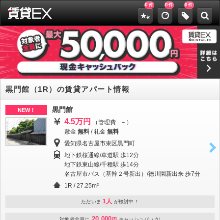
0
0
0
件
件
件
黒門館（1R）の賃貸アパート情報
黒門館
NEW！
4.5万円
（管理費 : －）
敷金
無料
/
礼金
無料
愛知県名古屋市東区黒門町
地下鉄桜通線/車道駅 歩12分
地下鉄東山線/千種駅 歩14分
名古屋市バス（基幹２号新出）/徳川園新出来 歩7分
1R / 27.25m²
1人
ただいま
が検討中！
20,000
対象者全員に
円
キャッシュバック!