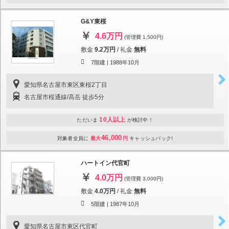
G&Y東桜
4.6万円
(管理費 1,500円)
敷金
9.2万円
/
礼金
無料
7階建 |
1988年10月
愛知県名古屋市東区東桜2丁目
名古屋市桜通線/高岳 徒歩5分
10人以上
ただいま
が検討中！
46,000
対象者全員に
最大
円
キャッシュバック!
ハートイン代官町
4.0万円
(管理費 3,000円)
敷金
4.0万円
/
礼金
無料
5階建 |
1987年10月
愛知県名古屋市東区代官町