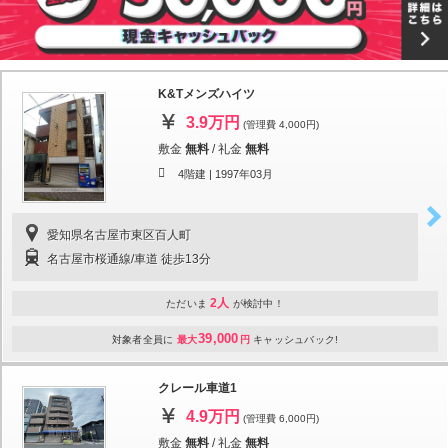
K&Tメンズハイツ
3.9万円
(管理費 4,000円)
敷金
無料
/
礼金
無料
4階建 |
1997年03月
愛知県名古屋市東区百人町
名古屋市桜通線/車道 徒歩13分
2人
ただいま
が検討中！
39,000
対象者全員に
最大
円
キャッシュバック!
クレール車道1
4.9万円
(管理費 6,000円)
敷金
無料
/
礼金
無料