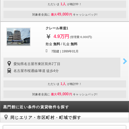
1人
ただいま
が検討中！
49,000
対象者全員に
最大
円
キャッシュバック!
クレール車道1
4.9万円
(管理費 6,000円)
敷金
無料
/
礼金
無料
7階建 |
1999年01月
愛知県名古屋市東区筒井2丁目
名古屋市桜通線/車道 徒歩4分
1人
ただいま
が検討中！
49,000
対象者全員に
最大
円
キャッシュバック!
黒門館に近い条件の賃貸物件を探す
同じエリア・市区町村・町域で探す