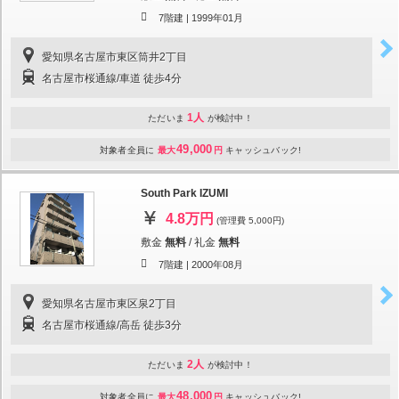
7階建 |
1999年01月
愛知県名古屋市東区筒井2丁目
名古屋市桜通線/車道 徒歩4分
1人
ただいま
が検討中！
49,000
対象者全員に
最大
円
キャッシュバック!
South Park IZUMI
4.8万円
(管理費 5,000円)
敷金
無料
/
礼金
無料
7階建 |
2000年08月
愛知県名古屋市東区泉2丁目
名古屋市桜通線/高岳 徒歩3分
2人
ただいま
が検討中！
48,000
対象者全員に
最大
円
キャッシュバック!