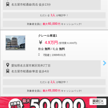
名古屋市桜通線/高岳 徒歩13分
3人
ただいま
が検討中！
40,000
対象者全員に
最大
円
キャッシュバック!
クレール車道1
4.9万円
(管理費 6,000円)
敷金
無料
/
礼金
無料
7階建 |
1999年01月
愛知県名古屋市東区筒井2丁目
名古屋市桜通線/車道 徒歩4分
2人
ただいま
が検討中！
49,000
対象者全員に
最大
円
キャッシュバック!