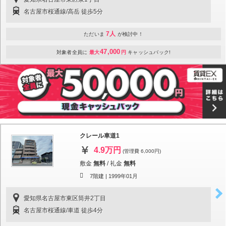
名古屋市桜通線/高岳 徒歩5分
7人
ただいま
が検討中！
47,000
対象者全員に
最大
円
キャッシュバック!
クレール車道1
4.9万円
(管理費 6,000円)
敷金
無料
/
礼金
無料
7階建 |
1999年01月
愛知県名古屋市東区筒井2丁目
名古屋市桜通線/車道 徒歩4分