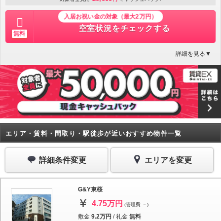
入居お祝い金の対象（最大2万円）
空室状況をチェックする
無料
詳細を見る▼
エリア・賃料・間取り・駅徒歩が近いおすすめ物件一覧
詳細条件変更
エリアを変更
G&Y東桜
4.75万円
(管理費 －)
敷金
9.2万円
/
礼金
無料