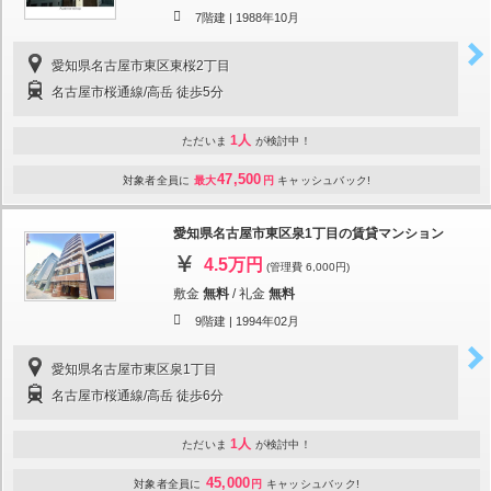
7階建 |
1988年10月
愛知県名古屋市東区東桜2丁目
名古屋市桜通線/高岳 徒歩5分
1人
ただいま
が検討中！
47,500
対象者全員に
最大
円
キャッシュバック!
愛知県名古屋市東区泉1丁目の賃貸マンション
4.5万円
(管理費 6,000円)
敷金
無料
/
礼金
無料
9階建 |
1994年02月
愛知県名古屋市東区泉1丁目
名古屋市桜通線/高岳 徒歩6分
1人
ただいま
が検討中！
45,000
対象者全員に
円
キャッシュバック!