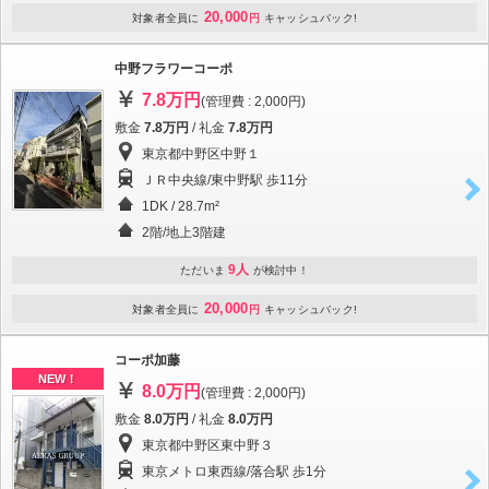
20,000
対象者全員に
円
キャッシュバック!
中野フラワーコーポ
7.8万円
(管理費 : 2,000円)
敷金
7.8万円
/ 礼金
7.8万円
東京都中野区中野１
ＪＲ中央線/東中野駅 歩11分
1DK / 28.7m²
2階/地上3階建
9人
ただいま
が検討中！
20,000
対象者全員に
円
キャッシュバック!
コーポ加藤
NEW！
8.0万円
(管理費 : 2,000円)
敷金
8.0万円
/ 礼金
8.0万円
東京都中野区東中野３
東京メトロ東西線/落合駅 歩1分