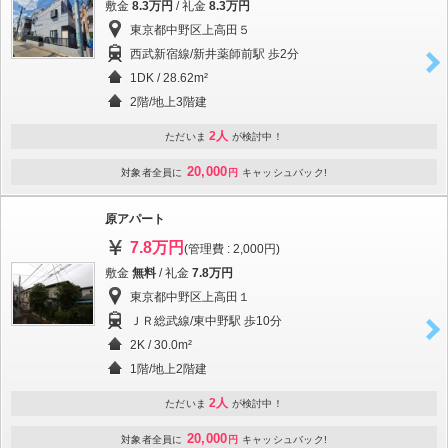
敷金
8.3万円
/ 礼金
8.3万円
東京都中野区上高田５
西武新宿線/新井薬師前駅 歩2分
1DK / 28.62m²
2階/地上3階建
2人
ただいま
が検討中！
20,000
対象者全員に
円
キャッシュバック!
原アパート
7.8万円
(管理費 : 2,000円)
敷金
無料
/ 礼金
7.8万円
東京都中野区上高田１
ＪＲ総武線/東中野駅 歩10分
2K / 30.0m²
1階/地上2階建
2人
ただいま
が検討中！
20,000
対象者全員に
円
キャッシュバック!