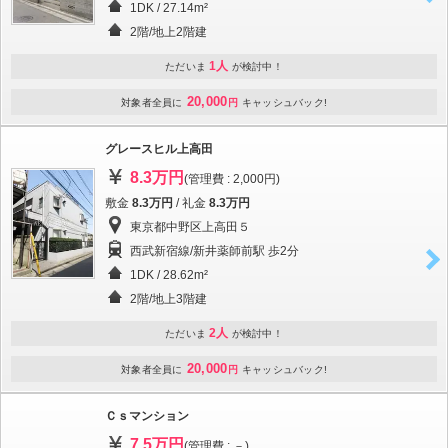
1DK / 27.14m²
2階/地上2階建
1人
ただいま
が検討中！
20,000
対象者全員に
円
キャッシュバック!
グレースヒル上高田
8.3万円
(管理費 : 2,000円)
敷金
8.3万円
/ 礼金
8.3万円
東京都中野区上高田５
西武新宿線/新井薬師前駅 歩2分
1DK / 28.62m²
2階/地上3階建
2人
ただいま
が検討中！
20,000
対象者全員に
円
キャッシュバック!
Ｃｓマンション
7.5万円
(管理費 : －)