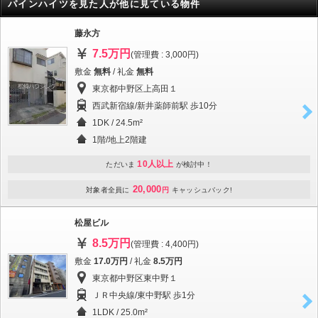
パインハイツを見た人が他に見ている物件
藤永方
7.5万円
(管理費 : 3,000円)
敷金
無料
/ 礼金
無料
東京都中野区上高田１
西武新宿線/新井薬師前駅 歩10分
1DK / 24.5m²
1階/地上2階建
10人以上
ただいま
が検討中！
20,000
対象者全員に
円
キャッシュバック!
松屋ビル
8.5万円
(管理費 : 4,400円)
敷金
17.0万円
/ 礼金
8.5万円
東京都中野区東中野１
ＪＲ中央線/東中野駅 歩1分
1LDK / 25.0m²