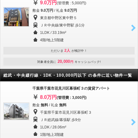
9.0万円
(管理費 : 5,000円)
敷金
9.0万円
/ 礼金
9.0万円
東京都中野区東中野５
ＪＲ中央線/東中野駅 歩1分
1LDK / 33.19m²
4階/地上5階建
2人
ただいま
が検討中！
20,000
対象者全員に
円
キャッシュバック!
総武・中央緩行線・1DK・100,000円以下 の条件に近い物件一覧
千葉県千葉市花見川区幕張町３の賃貸アパート
8.0万円
(管理費 : 3,000円)
敷金
無料
/ 礼金
無料
千葉県千葉市花見川区幕張町３
ＪＲ総武線/幕張駅 歩9分
1LDK / 28.06m²
1階/地上3階建