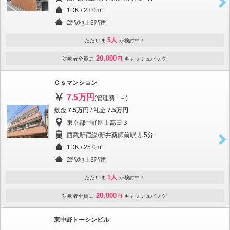
1DK / 28.0m²
2階/地上3階建
5人
ただいま
が検討中！
20,000
対象者全員に
円
キャッシュバック!
Ｃｓマンション
7.5万円
(管理費 : －)
敷金
7.5万円
/ 礼金
7.5万円
東京都中野区上高田３
西武新宿線/新井薬師前駅 歩5分
1DK / 25.0m²
2階/地上3階建
1人
ただいま
が検討中！
20,000
対象者全員に
円
キャッシュバック!
東中野トーシンビル