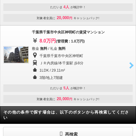
4人
ただいま
が検討中！
20,000
対象者全員に
円
キャッシュバック!
千葉県千葉市中央区神明町の賃貸マンション
8.0万円
(管理費 : 1.0万円)
敷金
無料
/ 礼金
無料
千葉県千葉市中央区神明町
ＪＲ内房線/本千葉駅 歩8分
1LDK / 29.11m²
3階/地上7階建
5人
ただいま
が検討中！
20,000
対象者全員に
円
キャッシュバック!
その他の条件で探す場合は、以下のボタンから再検索してくださ
い
再検索