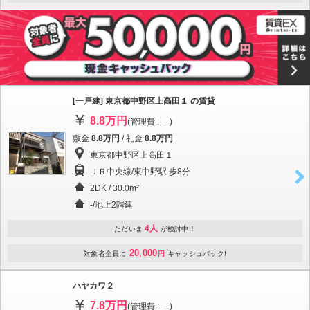
[一戸建] 東京都中野区上高田１ の賃貸
8.8万円
(管理費 : －)
敷金
8.8万円
/ 礼金
8.8万円
東京都中野区上高田１
ＪＲ中央線/東中野駅 歩8分
2DK / 30.0m²
-/地上2階建
4人
ただいま
が検討中！
20,000
対象者全員に
円
キャッシュバック!
ハヤカワ２
7.8万円
(管理費 : －)