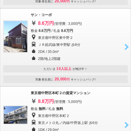
20,000
対象者全員に
円
キャッシュバック!
サン・コーポ
8.6万円
(管理費 : 3,000円)
敷金
8.6万円
/ 礼金
8.6万円
東京都中野区東中野２
ＪＲ総武線/東中野駅 歩8分
2DK / 35.0m²
2階/地上2階建
10人以上
ただいま
が検討中！
20,000
対象者全員に
円
キャッシュバック!
東京都中野区本町２の賃貸マンション
8.8万円
(管理費 : 5,000円)
敷金
無料
/ 礼金
無料
東京都中野区本町２
東京メトロ丸ノ内線/中野坂上駅 歩6分
1DK / 29.0m²