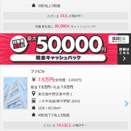
3階/地上3階建
10人
ただいま
が検討中！
20,000
対象者全員に
円
キャッシュバック!
フジビル
7.5万円
(管理費 : 3,000円)
敷金
7.5万円
/ 礼金
7.5万円
東京都中野区東中野１
ＪＲ中央線/東中野駅 歩6分
1DK / 30.06m²
4階/地下1地上5階建
10人以上
ただいま
が検討中！