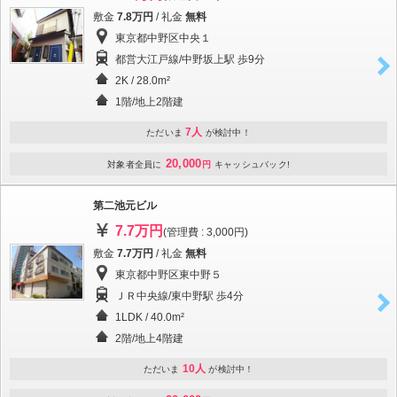
敷金
7.8万円
/ 礼金
無料
東京都中野区中央１
都営大江戸線/中野坂上駅 歩9分
2K / 28.0m²
1階/地上2階建
7人
ただいま
が検討中！
20,000
対象者全員に
円
キャッシュバック!
第二池元ビル
7.7万円
(管理費 : 3,000円)
敷金
7.7万円
/ 礼金
無料
東京都中野区東中野５
ＪＲ中央線/東中野駅 歩4分
1LDK / 40.0m²
2階/地上4階建
10人
ただいま
が検討中！