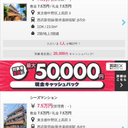
敷金
7.5万円
/ 礼金
7.5万円
東京都中野区上高田３
西武新宿線/新井薬師前駅 歩5分
1DK / 23.0m²
2階/地上3階建
1人
ただいま
が検討中！
20,000
対象者全員に
円
キャッシュバック!
シーズマンション
7.5万円
(管理費 : －)
敷金
7.5万円
/ 礼金
7.5万円
東京都中野区上高田３
西武新宿線/新井薬師前駅 歩4分