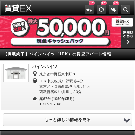
0
0
0
件
件
件
【掲載終了】
パインハイツ（1DK）の賃貸アパート情報
パインハイツ
東京都中野区東中野３
ＪＲ中央線/東中野駅 歩4分
東京メトロ東西線/落合駅 歩4分
西武新宿線/中井駅 歩13分
築67年 (1959年05月)
1DK/24.61m²
もっと詳しい情報を見る