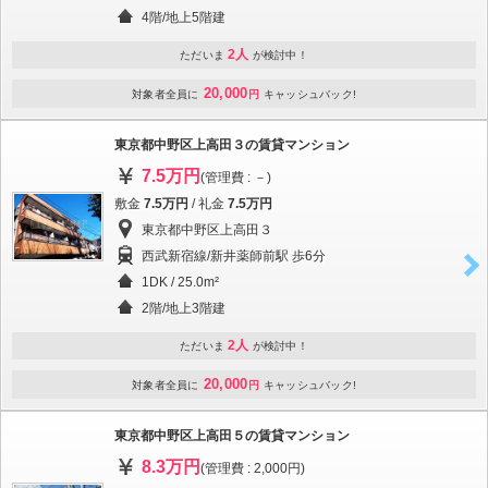
4階/地上5階建
2人
ただいま
が検討中！
20,000
対象者全員に
円
キャッシュバック!
東京都中野区上高田３の賃貸マンション
7.5万円
(管理費 : －)
敷金
7.5万円
/ 礼金
7.5万円
東京都中野区上高田３
西武新宿線/新井薬師前駅 歩6分
1DK / 25.0m²
2階/地上3階建
2人
ただいま
が検討中！
20,000
対象者全員に
円
キャッシュバック!
東京都中野区上高田５の賃貸マンション
8.3万円
(管理費 : 2,000円)