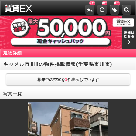
0
0
0
件
件
件
建物詳細
キャメル市川IIの物件掲載情報(千葉県市川市)
1
募集中の空室を
件表示しています
写真一覧