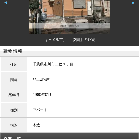
キャメル市川Ⅱ【2階】の外観
建物情報
千葉県市川市二俣１丁目
住所
地上1階建
階建
1900年01月
築年月
アパート
種別
木造
構造