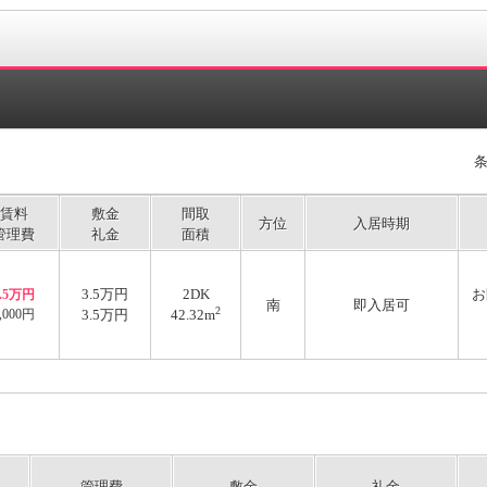
)
賃料
敷金
間取
方位
入居時期
管理費
礼金
面積
3.5万円
2DK
お
3.5万円
南
即入居可
2
,000円
3.5万円
42.32m
管理費
敷金
礼金