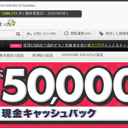
f46-9025-d17fa2bd9bba
7,686,733
件 ( 最終更新日：2026/08/08 )
閲覧履歴
保存した検索
お気に入り
(
0件
)
(0件)
賃貸EX経由で成約すると対象者全員が
最大5万円
もらえるキャ
POINT!
AWESOME TAKATAの賃貸
島市西区の賃貸
草津駅の賃貸