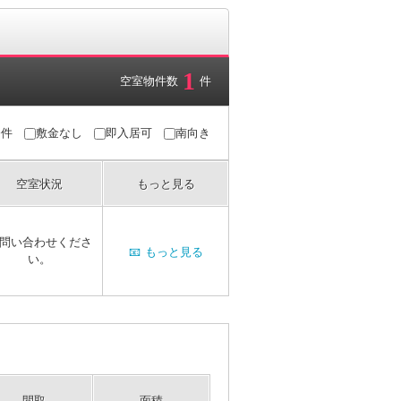
1
空室物件数
件
条件
敷金なし
即入居可
南向き
空室状況
もっと見る
問い合わせくださ
📧
もっと見る
い。
間取
面積