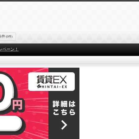
条件
(0件)
ンペーン！