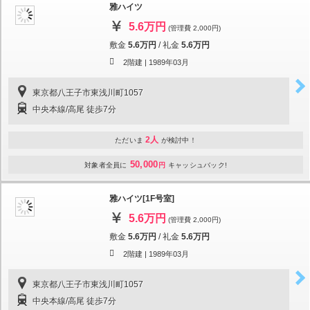
雅ハイツ
5.6万円
(管理費 2,000円)
敷金
5.6万円
/
礼金
5.6万円
2階建 |
1989年03月
東京都八王子市東浅川町1057
中央本線/高尾 徒歩7分
2人
ただいま
が検討中！
50,000
対象者全員に
円
キャッシュバック!
雅ハイツ[1F号室]
5.6万円
(管理費 2,000円)
敷金
5.6万円
/
礼金
5.6万円
2階建 |
1989年03月
東京都八王子市東浅川町1057
中央本線/高尾 徒歩7分