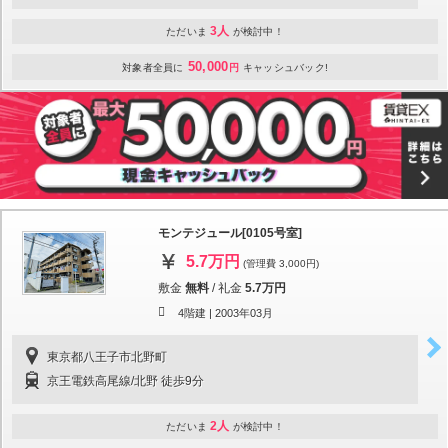
3人
ただいま
が検討中！
50,000
対象者全員に
円
キャッシュバック!
モンテジュール[0105号室]
5.7万円
(管理費 3,000円)
敷金
無料
/
礼金
5.7万円
4階建 |
2003年03月
東京都八王子市北野町
京王電鉄高尾線/北野 徒歩9分
2人
ただいま
が検討中！