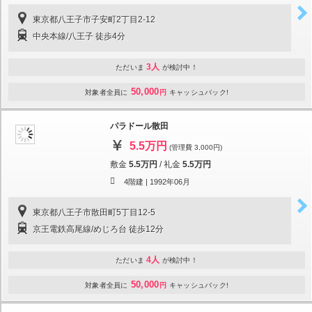
東京都八王子市子安町2丁目2-12
中央本線/八王子 徒歩4分
3人
ただいま
が検討中！
50,000
対象者全員に
円
キャッシュバック!
パラドール散田
5.5万円
(管理費 3,000円)
敷金
5.5万円
/
礼金
5.5万円
4階建 |
1992年06月
東京都八王子市散田町5丁目12-5
京王電鉄高尾線/めじろ台 徒歩12分
4人
ただいま
が検討中！
50,000
対象者全員に
円
キャッシュバック!