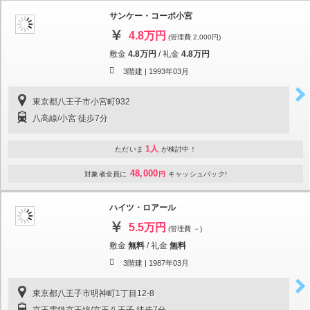
サンケー・コーポ小宮
4.8万円
(管理費 2,000円)
敷金
4.8万円
/
礼金
4.8万円
3階建 |
1993年03月
東京都八王子市小宮町932
八高線/小宮 徒歩7分
1人
ただいま
が検討中！
48,000
対象者全員に
円
キャッシュバック!
ハイツ・ロアール
5.5万円
(管理費 －)
敷金
無料
/
礼金
無料
3階建 |
1987年03月
東京都八王子市明神町1丁目12-8
京王電鉄京王線/京王八王子 徒歩7分