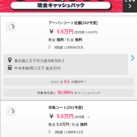
アーバンコート佐藤[202号室]
5.5万円
(管理費 3,000円)
敷金
無料
/
礼金
無料
8階建 |
1995年03月
東京都八王子市大楽寺町505-1
中央本線/西八王子 徒歩32分
6人
ただいま
が検討中！
50,000
対象者全員に
円
キャッシュバック!
寺島コート[201号室]
5.5万円
(管理費 －)
敷金
5.5万円
/
礼金
無料
3階建 |
1988年12月