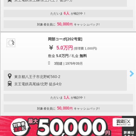
6人
ただいま
が検討中！
50,000
対象者全員に
円
キャッシュバック!
岡部コーポ[202号室]
5.0万円
(管理費 1,000円)
敷金
5.0万円
/
礼金
無料
3階建 |
1976年09月
東京都八王子市北野町560-2
京王電鉄高尾線/北野 徒歩4分
1人
ただいま
が検討中！
50,000
対象者全員に
円
キャッシュバック!