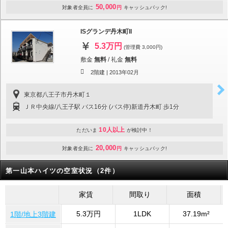
50,000
対象者全員に
円
キャッシュバック!
ISグランデ丹木町II
5.3万円
(管理費 3,000円)
敷金
無料
/
礼金
無料
2階建 |
2013年02月
東京都八王子市丹木町１
ＪＲ中央線/八王子駅 バス16分 (バス停)新道丹木町 歩1分
10人以上
ただいま
が検討中！
20,000
対象者全員に
円
キャッシュバック!
第一山本ハイツの空室状況（2件）
家賃
間取り
面積
5.3万円
1LDK
37.19m²
1階/地上3階建