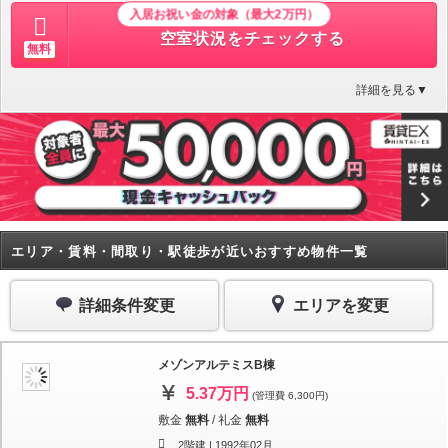
入居お祝い金の対象（最大2万円）
空室状況をチェックする
無料
詳細を見る▼
エリア・賃料・間取り・駅徒歩が近いおすすめ物件一覧
詳細条件変更
エリアを変更
メゾンアルテミスB棟
5.37万円
(管理費 6,300円)
敷金
無料
/
礼金
無料
2階建 |
1992年02月