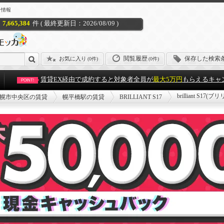
ョン情報
7,665,384
件 ( 最終更新日：2026/08/09 )
閲覧履歴
保存した検索
お気に入り
(
0件
)
(0件)
賃貸EX経由で成約すると対象者全員が
最大5万円
もらえるキャ
POINT!
brilliant S1
幌市中央区の賃貸
幌平橋駅の賃貸
BRILLIANT S17