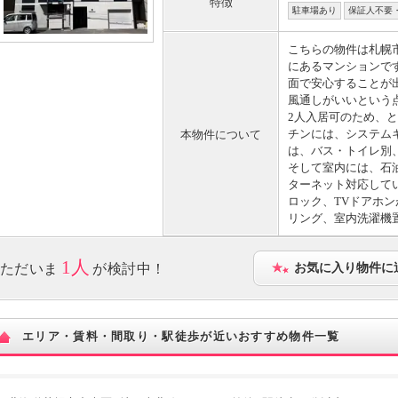
特徴
駐車場あり
保証人不要
こちらの物件は札幌
にあるマンションで
面で安心することが
風通しがいいという
2人入居可のため、
チンには、システム
本物件について
は、バス・トイレ別
そして室内には、石
ターネット対応して
ロック、TVドアホ
リング、室内洗濯機
1人
ただいま
が検討中！
お気に入り物件に
エリア・賃料・間取り・駅徒歩が近いおすすめ物件一覧