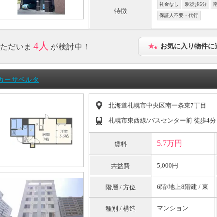
礼金なし
駅徒歩5分
特徴
保証人不要・代行
4人
ただいま
が検討中！
お気に入り物件に
カーサベルタ
北海道札幌市中央区南一条東7丁目
札幌市東西線/バスセンター前 徒歩4分
5.7万円
賃料
5,000円
共益費
6階/地上8階建 / 東
階層 / 方位
マンション
種別 / 構造