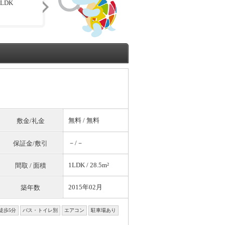
LDK
無料
/
無料
敷金/礼金
－/－
保証金/敷引
1LDK / 28.5m²
間取 / 面積
2015年02月
築年数
徒歩5分
バス・トイレ別
エアコン
駐車場あり