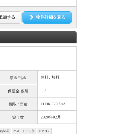
追加する
物件詳細を見る
無料
/
無料
敷金/礼金
－/－
保証金/敷引
1LDK / 29.5m²
間取 / 面積
2020年02月
築年数
徒歩5分
バス・トイレ別
エアコン