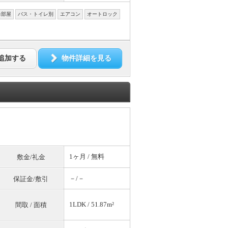
角部屋
バス・トイレ別
エアコン
オートロック
追加する
物件詳細を見る
1ヶ月 /
無料
敷金/礼金
－/－
保証金/敷引
1LDK / 51.87m²
間取 / 面積