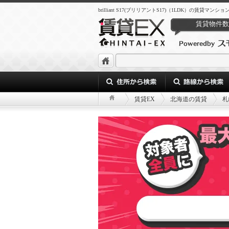
brilliant S17(ブリリアントS17)（1LDK）の賃貸マンシ
賃貸物件数
賃貸EX
北海道の賃貸
札