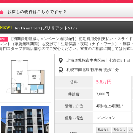
お探しの物件はこちらですか？
[NEW]
brilliant S17(ブリリアントS17)
【初期費用軽減キャンペーン適応物件】初期費用分割支払い・スライド
INT!
レント（家賃無料期間）も交渉可！生活保護・夜職（ナイトワーク）・無職
専門スタッフ在籍店舗なのでご安心ください。審査のご相談に関しては公式LINE
北海道札幌市中央区南十七条西9丁目
札幌市南北線/幌平橋 徒歩11分
5.6万円
賃料
3,000円
共益費
4階/地上4階建 / －
階層 / 方位
マンション
種別 / 構造
礼金なし
敷金なし
バ