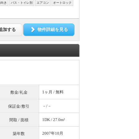
南向き
バス・トイレ別
エアコン
オートロック
追加する
物件詳細を見る
1ヶ月 /
無料
敷金/礼金
－/－
保証金/敷引
1DK / 27.0m²
間取 / 面積
2007年10月
築年数