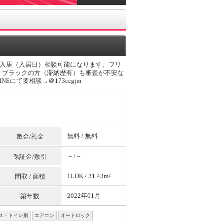
入居（入居日）相談可能になります。フリ
・ブラックの方（滞納歴有）も審査が不安な
にて要相談→＠173ccgjm
無料
/
無料
敷金/礼金
－/－
保証金/敷引
1LDK / 31.43m²
間取 / 面積
2022年01月
築年数
ス・トイレ別
エアコン
オートロック