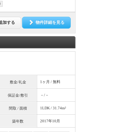
り
追加する
物件詳細を見る
1ヶ月 /
無料
敷金/礼金
－/－
保証金/敷引
1LDK / 31.74m²
間取 / 面積
2017年10月
築年数