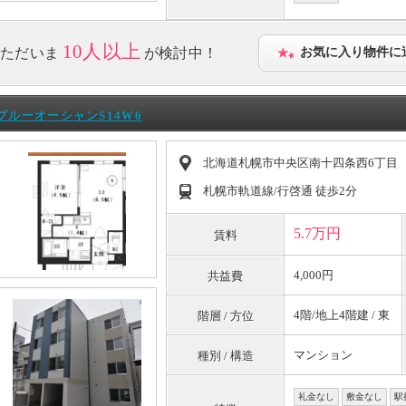
10人以上
ただいま
が検討中！
お気に入り物件に
ブルーオーシャンS14W6
北海道札幌市中央区南十四条西6丁目
札幌市軌道線/行啓通 徒歩2分
5.7万円
賃料
4,000円
共益費
4階/地上4階建 / 東
階層 / 方位
マンション
種別 / 構造
礼金なし
敷金なし
駅