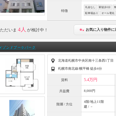
礼金なし
駅徒歩5分
特徴
駐車場あり
オール電化
4人
ただいま
が検討中！
お気に入り物件に
メゾンドブーケパーク
北海道札幌市中央区南十三条西1丁目
札幌市南北線/幌平橋 徒歩4分
5.4万円
賃料
8,000円
共益費
4階/地上11階
階層 / 方位
建 / －