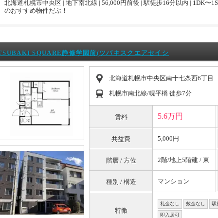
北海道札幌市中央区 | 地下南北線 | 56,000円前後 | 駅徒歩16分以内 | 1DK〜1S
のおすすめ物件だぶ！
TSUBAKI SQUARE静修学園前(ツバキスクエアセイシ
北海道札幌市中央区南十七条西6丁目
札幌市南北線/幌平橋 徒歩7分
5.6万円
賃料
5,000円
共益費
2階/地上5階建 / 東
階層 / 方位
マンション
種別 / 構造
礼金なし
敷金なし
駅
特徴
即入居可