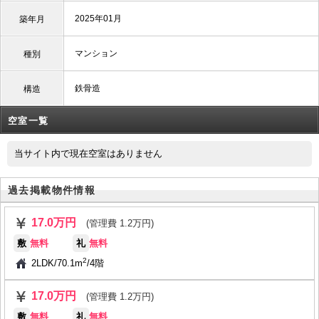
2025年01月
築年月
マンション
種別
鉄骨造
構造
空室一覧
当サイト内で現在空室はありません
過去掲載物件情報
17.0万円
(管理費 1.2万円)
敷
無料
礼
無料
2
2LDK
/
70.1m
/
4階
17.0万円
(管理費 1.2万円)
敷
無料
礼
無料