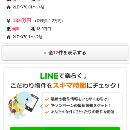
2
2LDK
/
70.01m
/
4階
18.0万円
(管理費 1.2万円)
敷
無料
礼
18.0万円
2
2LDK
/
70.1m
/
2階
全
12
件を表示する