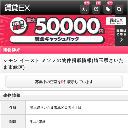
0
0
0
件
件
件
建物詳細
シモン イースト ミソノの物件掲載情報(埼玉県さいた
ま市緑区)
0
募集中の空室を
件表示しています
建物情報
埼玉県さいたま市緑区美園４丁目
住所
地上4階建
階建