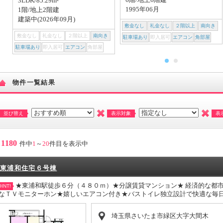
3LDK/85.29m²
1995年06月
1階/地上2階建
建築中(2026年09月)
敷金なし
礼金なし
２階以上
南向き
敷金なし
礼金なし
２階以上
南向き
駐車場あり
即入居可
エアコン
角部屋
駐車場あり
即入居可
エアコン
角部屋
物件一覧結果
並び替え
表示対象
表
1180
件中
1
～
20
件目を表示中
東浦和住宅６号棟
★東浦和駅徒歩６分（４８０ｍ）★分譲賃貸マンション★ 経済的な都
INT!
なＴＶモニターホン★嬉しいエアコン付き★バストイレ独立設計で快適な毎
埼玉県さいたま市緑区大字大間木