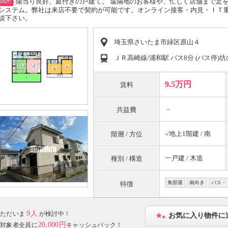
陽当り良好。庭付きの戸建て。 遠隔地のお客様や、忙しく店舗まで足
INT!
システム。弊社は来店不要で契約が可能です。オンライン接客・内見・ＩＴ
談下さい。
埼玉県さいたま市緑区原山４
ＪＲ高崎線/浦和駅 バス8分 (バス停)坊
9.5万円
賃料
－
共益費
-/地上1階建 / 南
階層 / 方位
一戸建 / 木造
種別 / 構造
角部屋
南向き
バス・
特徴
9人
ただいま
が検討中！
お気に入り物件に
20,000円
対象者全員に
キャッシュバック！