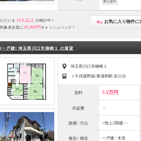
即入居可
10人以上
ただいま
が検討中！
お気に入り物件に
20,000円
対象者全員に
キャッシュバック！
[一戸建] 埼玉県川口市柳崎１ の賃貸
埼玉県川口市柳崎１
ＪＲ武蔵野線/東浦和駅 歩22分
7.5万円
賃料
－
共益費
-/地上2階建 / -
階層 / 方位
一戸建 / 木造
種別 / 構造