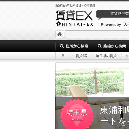
東浦和の不動産賃貸・空室物件
賃貸物件数
賃貸EX
埼玉県の賃貸
さ
東浦和
埼玉県
ートを
Saitama