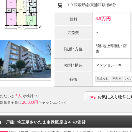
ＪＲ武蔵野線/東浦和駅 歩6分
8.5万円
賃料
－
共益費
5階/地上5階建 / 南
階層 / 方位
東
マンション / RC
種別 / 構造
礼金なし
南向き
バス
特徴
5人
ただいま
が検討中！
お気に入り物件に
20,000円
対象者全員に
キャッシュバック！
[一戸建] 埼玉県さいたま市緑区原山４ の賃貸