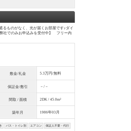
は遮るものがなく、光が届くお部屋です♪ダイ
【弊社でのみお申込みを受付中】 フリー内
5.3万円/
無料
敷金/礼金
－/－
保証金/敷引
2DK / 45.0m²
間取 / 面積
1986年03月
築年月
き
バス・トイレ別
エアコン
保証人不要・代行