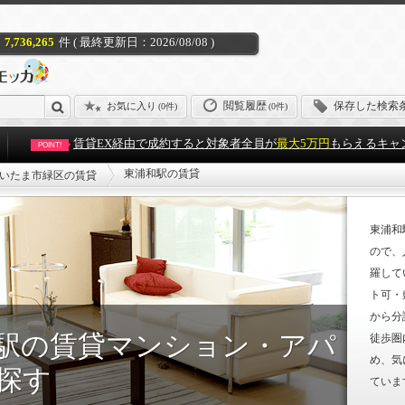
7,736,265
件 ( 最終更新日：2026/08/08 )
閲覧履歴
保存した検索
お気に入り
(
0件
)
(0件)
賃貸EX経由で成約すると対象者全員が
最大5万円
もらえるキャ
POINT!
東浦和駅の賃貸
いたま市緑区の賃貸
東浦和
ので、
羅して
ト可・
から分
駅の賃貸マンション・アパ
徒歩圏
め、気
探す
ていま