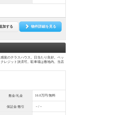
追加する
物件詳細を見る
建感覚のテラスハウス。日当たり良好。ペッ
用）クレジット決済可。駐車場は敷地内。当店
16.0万円/
無料
敷金/礼金
－/－
保証金/敷引