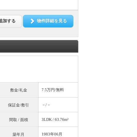
追加する
物件詳細を見る
7.5万円/
無料
敷金/礼金
－/－
保証金/敷引
3LDK / 63.76m²
間取 / 面積
1983年06月
築年月