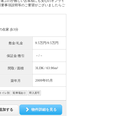
を運ぶのが難しいお客様にも安心のオンライ
重要事項説明等のご要望がございましたらご
の在家 歩3分
9.5万円/9.5万円
敷金/礼金
－/－
保証金/敷引
3LDK / 63.96m²
間取 / 面積
2009年05月
築年月
トイレ別
駐車場あり
即入居可
追加する
物件詳細を見る