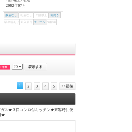
3LDK/75.35m²
2002年07月
-/地上2階建
1999年10月
敷金なし
礼金なし
２階以上
南向き
敷金なし
礼金なし
２階以上
南向き
駐車場あり
即入居可
エアコン
角部屋
駐車場あり
即入居可
エアコン
角部屋
示件数
1
2
3
4
5
>>最後
市ガス★３口コンロ付キッチン★来客時に便
日★