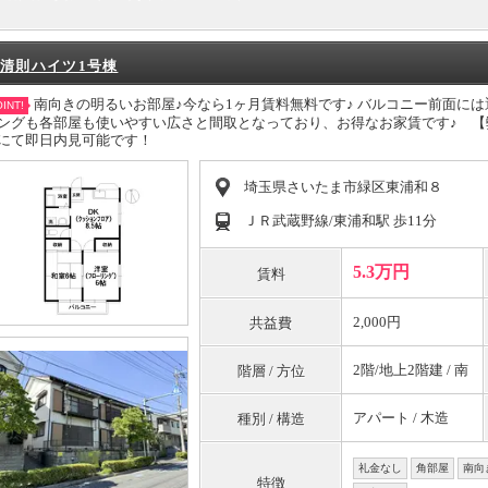
清則ハイツ1号棟
南向きの明るいお部屋♪今なら1ヶ月賃料無料です♪ バルコニー前面に
INT!
ングも各部屋も使いやすい広さと間取となっており、お得なお家賃です♪ 
にて即日内見可能です！
埼玉県さいたま市緑区東浦和８
ＪＲ武蔵野線/東浦和駅 歩11分
5.3万円
賃料
2,000円
共益費
2階/地上2階建 / 南
階層 / 方位
アパート / 木造
種別 / 構造
礼金なし
角部屋
南向
特徴