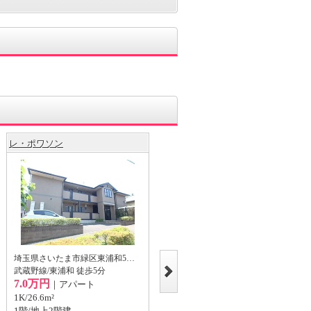
レ・ポワソン
[一戸建] 埼玉県川口市柳崎3丁目
の賃貸
埼玉県さいたま市緑区東浦和5丁目
武蔵野線/東浦和 徒歩5分
埼玉県川口市柳崎3丁目
7.0万円
｜アパート
武蔵野線/東浦和 徒歩21分
12.0万円
1K/26.6m²
｜一戸建
1階/地上2階建