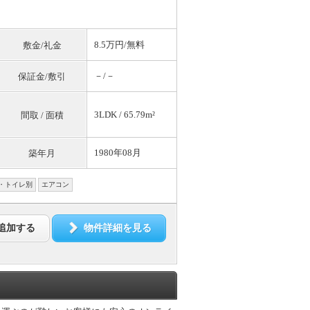
8.5万円/
無料
敷金/礼金
－/－
保証金/敷引
3LDK / 65.79m²
間取 / 面積
1980年08月
築年月
・トイレ別
エアコン
追加する
物件詳細を見る