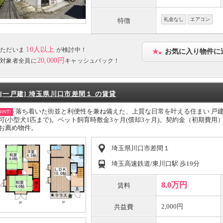
礼金なし
エアコン
特徴
10人以上
ただいま
が検討中！
お気に入り物件に
20,000円
対象者全員に
キャッシュバック！
[一戸建] 埼玉県川口市差間１ の賃貸
落ち着いた街並と利便性を兼ね備えた、上質な日常を叶える住まい 戸
INT!
可(小型犬1匹まで)。ペット飼育時敷金3ヶ月(償却3ヶ月)。契約金（初期費
お薦め物件。
埼玉県川口市差間１
埼玉高速鉄道/東川口駅 歩19分
8.0万円
賃料
2,000円
共益費