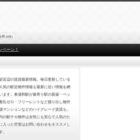
条件
(0件)
ンペーン！
駅近辺の賃貸最新情報。毎日更新している
人気の駅近物件情報も最新に近い情報を網
います。東浦和駅が最寄り駅の新築・ペッ
敷礼ゼロ・フリーレントなど掘り出し物件
譲マンションなどのハイグレード賃貸も。
内の駅チカ物件は女性にも安心で人気のた
に入った空室はお問い合わせをオススメし
す。