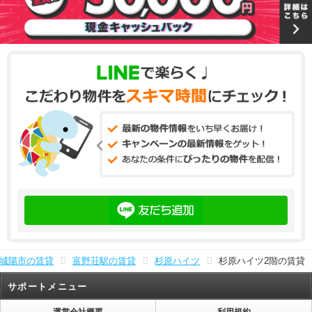
城陽市の賃貸
富野荘駅の賃貸
杉原ハイツ
杉原ハイツ2階の賃貸
サポートメニュー