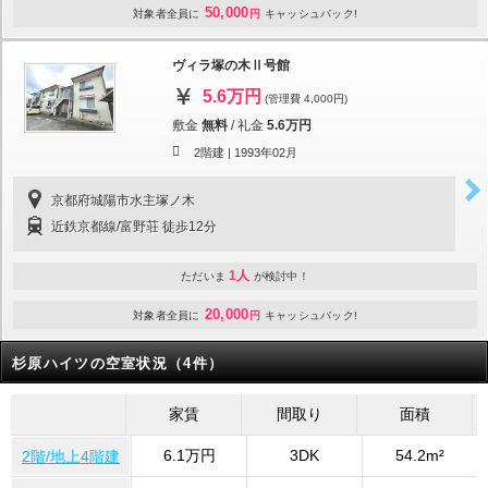
50,000
対象者全員に
円
キャッシュバック!
ヴィラ塚の木Ⅱ号館
5.6万円
(管理費 4,000円)
敷金
無料
/
礼金
5.6万円
2階建 |
1993年02月
京都府城陽市水主塚ノ木
近鉄京都線/富野荘 徒歩12分
1人
ただいま
が検討中！
20,000
対象者全員に
円
キャッシュバック!
杉原ハイツの空室状況（4件）
家賃
間取り
面積
6.1万円
3DK
54.2m²
2階/地上4階建