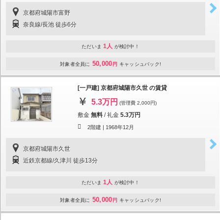
京都府城陽市富野
奈良線/長池 徒歩6分
1人
ただいま
が検討中！
50,000
対象者全員に
円
キャッシュバック!
[一戸建] 京都府城陽市久世 の賃貸
5.3万円
(管理費 2,000円)
敷金
無料
/
礼金
5.3万円
2階建 |
1968年12月
京都府城陽市久世
近鉄京都線/久津川 徒歩13分
1人
ただいま
が検討中！
50,000
対象者全員に
円
キャッシュバック!