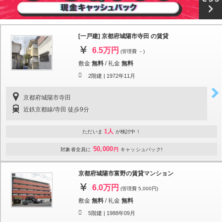
[一戸建] 京都府城陽市寺田 の賃貸
6.5万円
(管理費 －)
敷金
無料
/
礼金
無料
2階建 |
1972年11月
京都府城陽市寺田
近鉄京都線/寺田 徒歩9分
1人
ただいま
が検討中！
50,000
対象者全員に
円
キャッシュバック!
京都府城陽市富野の賃貸マンション
6.0万円
(管理費 5,000円)
敷金
無料
/
礼金
無料
5階建 |
1988年09月