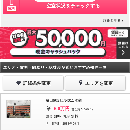
空室状況をチェックする
無料
詳細を見る▼
エリア・賃料・間取り・駅徒歩が近いおすすめ物件一覧
詳細条件変更
エリアを変更
脇田建設ビル[311号室]
6.0万円
(管理費 5,000円)
敷金
無料
/
礼金
無料
5階建 |
1988年09月