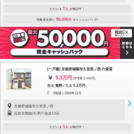
7人
ただいま
が検討中！
50,000
対象者全員に
円
キャッシュバック!
[一戸建] 京都府城陽市久世里ノ西 の賃貸
5.3万円
(管理費 2,000円)
敷金
無料
/
礼金
5.3万円
2階建 |
1968年12月
京都府城陽市久世里ノ西
近鉄京都線/久津川 徒歩13分
3人
ただいま
が検討中！