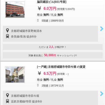
脇田建設ビル[601号室]
6.0万円
(管理費 5,000円)
敷金
無料
/
礼金
無料
5階建 |
1988年09月
京都府城陽市富野南清水
奈良線/長池 徒歩6分
2人
ただいま
が検討中！
50,000
対象者全員に
円
キャッシュバック!
[一戸建] 京都府城陽市寺田今堀 の賃貸
6.5万円
(管理費 －)
敷金
無料
/
礼金
無料
2階建 |
1972年11月
京都府城陽市寺田今堀
近鉄京都線/寺田 徒歩9分