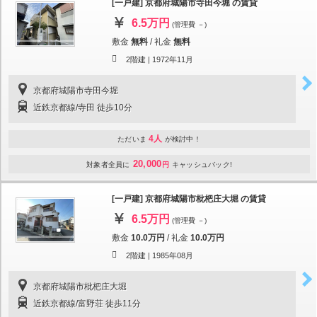
[一戸建] 京都府城陽市寺田今堀 の賃貸
6.5万円
(管理費 －)
敷金
無料
/
礼金
無料
2階建 |
1972年11月
京都府城陽市寺田今堀
近鉄京都線/寺田 徒歩10分
4人
ただいま
が検討中！
20,000
対象者全員に
円
キャッシュバック!
[一戸建] 京都府城陽市枇杷庄大堀 の賃貸
6.5万円
(管理費 －)
敷金
10.0万円
/
礼金
10.0万円
2階建 |
1985年08月
京都府城陽市枇杷庄大堀
近鉄京都線/富野荘 徒歩11分