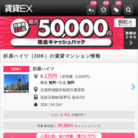
0
0
0
件
件
件
杉原ハイツ（3DK）の賃貸マンション情報
杉原ハイツ
NEW！
6.1万円
（管理費 : 3,500円）
敷金
無料
/
礼金
無料
京都府城陽市枇杷庄鹿背田
近鉄京都線/富野荘 徒歩2分
3DK / 54.2m²
4人
ただいま
が検討中！
20,000
対象者全員に
円
キャッシュバック!
入居お祝い金の対象（最大2万円）