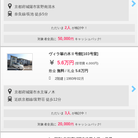
京都府城陽市富野南清水
奈良線/長池 徒歩5分
2人
ただいま
が検討中！
50,000
対象者全員に
円
キャッシュバック!
ヴィラ塚の木Ⅱ号館[103号室]
5.6万円
(管理費 4,000円)
敷金
無料
/
礼金
5.6万円
2階建 |
1993年02月
京都府城陽市水主塚ノ木
近鉄京都線/富野荘 徒歩12分
3人
ただいま
が検討中！
20,000
対象者全員に
円
キャッシュバック!