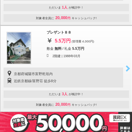
1人
ただいま
が検討中！
20,000
対象者全員に
円
キャッシュバック!
プレザント８８
5.5万円
(管理費 4,000円)
敷金
無料
/
礼金
5.5万円
2階建 |
1988年03月
京都府城陽市富野乾垣内
近鉄京都線/富野荘 徒歩8分
3人
ただいま
が検討中！
20,000
対象者全員に
円
キャッシュバック!