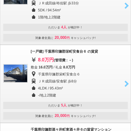
ＪＲ成田線/布佐駅 歩33分
5DK / 94.54m²
1階/地上2階建
4人
ただいま
が検討中！
20,000
対象者全員に
円
キャッシュバック!
[一戸建] 千葉県印旛郡栄町安食台６ の賃貸
8.0万円
(管理費 : －)
敷金
16.0万円
/ 礼金
8.0万円
千葉県印旛郡栄町安食台６
ＪＲ成田線/安食駅 歩8分
4LDK / 95.43m²
-/地上2階建
5人
ただいま
が検討中！
20,000
対象者全員に
円
キャッシュバック!
千葉県印旛郡酒々井町東酒々井６の賃貸マンション