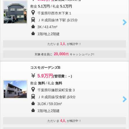
敷金
5.1万円
/ 礼金
5.1万円
千葉県印西市木下東１
ＪＲ成田線/木下駅 歩15分
3K / 43.47m²
1階/地上2階建
1人
ただいま
が検討中！
20,000
対象者全員に
円
キャッシュバック!
コスモガーデンズB
5.9万円
(管理費 : －)
敷金
無料
/ 礼金
無料
千葉県印旛郡栄町安食３
ＪＲ成田線/安食駅 歩9分
3LDK / 59.03m²
1階/地上2階建
4人
ただいま
が検討中！