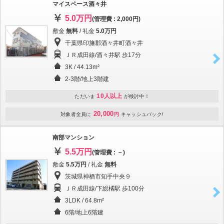
マイスペース酒々井
5.0万円
(管理費 : 2,000円)
敷金
無料
/ 礼金
5.0万円
千葉県印旛郡酒々井町酒々井
ＪＲ成田線/酒々井駅 歩17分
3K / 44.13m²
2-3階/地上3階建
10人以上
ただいま
が検討中！
20,000
対象者全員に
円
キャッシュバック!
南部マンション
5.5万円
(管理費 : －)
敷金
5.5万円
/ 礼金
無料
茨城県神栖市知手中央９
ＪＲ成田線/下総橘駅 歩100分
3LDK / 64.8m²
6階/地上6階建