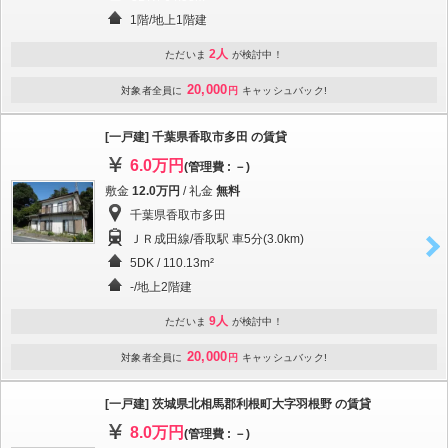
1階/地上1階建
2人
ただいま
が検討中！
20,000
対象者全員に
円
キャッシュバック!
[一戸建] 千葉県香取市多田 の賃貸
6.0万円
(管理費 : －)
敷金
12.0万円
/ 礼金
無料
千葉県香取市多田
ＪＲ成田線/香取駅 車5分(3.0km)
5DK / 110.13m²
-/地上2階建
9人
ただいま
が検討中！
20,000
対象者全員に
円
キャッシュバック!
[一戸建] 茨城県北相馬郡利根町大字羽根野 の賃貸
8.0万円
(管理費 : －)