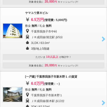
20,000
対象者全員に
円
キャッシュバック!
ヤマユウ第８ビル
6.5万円
(管理費 : 5,000円)
敷金
無料
/ 礼金
無料
千葉県我孫子市中峠
ＪＲ成田線/湖北駅 歩5分
3LDK / 63.0m²
3階/地上5階建
10人以上
ただいま
が検討中！
20,000
対象者全員に
円
キャッシュバック!
[一戸建] 千葉県我孫子市新木野１ の賃貸
6.0万円
(管理費 : －)
敷金
無料
/ 礼金
無料
千葉県我孫子市新木野１
ＪＲ成田線/新木駅 歩13分
3DK / 62.57m²