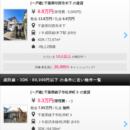
[一戸建] 千葉県印西市木下 の賃貸
6.9万円
(管理費 : 3,000円)
敷金
13.8万円
/ 礼金
6.9万円
千葉県印西市木下
ＪＲ成田線/木下駅 歩8分
4DK / 72.87m²
-/地上2階建
10人以上
ただいま
が検討中！
20,000
対象者全員に
円
キャッシュバック!
成田線・3DK・80,000円以下 の条件に近い物件一覧
[一戸建] 千葉県銚子市松岸町３ の賃貸
5.3万円
(管理費 : －)
敷金
7.95万円
/ 礼金
無料
千葉県銚子市松岸町３
ＪＲ総武本線/松岸駅 歩4分
3DK / 64.58m²