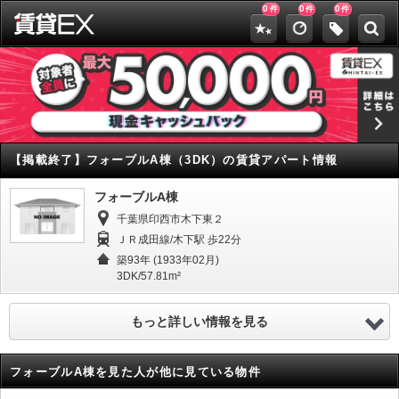
0
0
0
件
件
件
【掲載終了】
フォーブルA棟（3DK）の賃貸アパート情報
フォーブルA棟
千葉県印西市木下東２
ＪＲ成田線/木下駅 歩22分
築93年 (1933年02月)
3DK/57.81m²
もっと詳しい情報を見る
フォーブルA棟を見た人が他に見ている物件