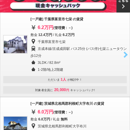
[一戸建] 千葉県富里市七栄 の賃貸
6.2万円
(管理費 : －)
敷金
12.4万円
/ 礼金
6.2万円
千葉県富里市七栄
京成本線/京成成田駅 バス25分 (バス停)七栄ニュータウン
歩12分
3LDK / 82.8m²
1-2階/地上2階建
1人
ただいま
が検討中！
20,000
対象者全員に
円
キャッシュバック!
[一戸建] 茨城県北相馬郡利根町大字布川 の賃貸
6.0万円
(管理費 : －)
敷金
6.0万円
/ 礼金
無料
茨城県北相馬郡利根町大字布川