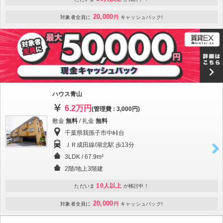
20,000
対象者全員に
円
キャッシュバック!
ハウス青山
6.2万円
(管理費 : 3,000円)
敷金
無料
/ 礼金
無料
千葉県我孫子市中峠台
ＪＲ成田線/湖北駅 歩13分
3LDK / 67.9m²
2階/地上3階建
10人以上
ただいま
が検討中！
20,000
対象者全員に
円
キャッシュバック!