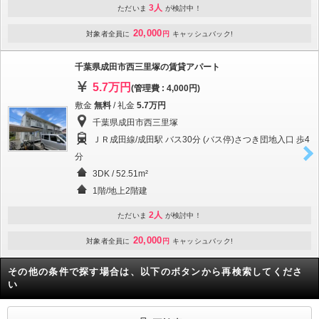
3人
ただいま
が検討中！
20,000
対象者全員に
円
キャッシュバック!
千葉県成田市西三里塚の賃貸アパート
5.7万円
(管理費 : 4,000円)
敷金
無料
/ 礼金
5.7万円
千葉県成田市西三里塚
ＪＲ成田線/成田駅 バス30分 (バス停)さつき団地入口 歩4
分
3DK / 52.51m²
1階/地上2階建
2人
ただいま
が検討中！
20,000
対象者全員に
円
キャッシュバック!
その他の条件で探す場合は、以下のボタンから再検索してくださ
い