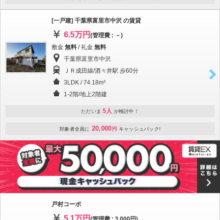
[一戸建] 千葉県富里市中沢 の賃貸
6.5万円
(管理費 : －)
敷金
無料
/ 礼金
無料
千葉県富里市中沢
ＪＲ成田線/酒々井駅 歩60分
3LDK / 74.18m²
1-2階/地上2階建
5人
ただいま
が検討中！
20,000
対象者全員に
円
キャッシュバック!
戸村コーポ
5.1万円
(管理費 : 3,000円)