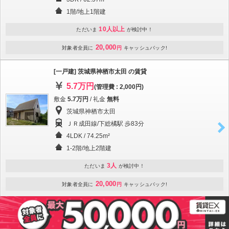
1階/地上1階建
10人以上
ただいま
が検討中！
20,000
対象者全員に
円
キャッシュバック!
[一戸建] 茨城県神栖市太田 の賃貸
5.7万円
(管理費 : 2,000円)
敷金
5.7万円
/ 礼金
無料
茨城県神栖市太田
ＪＲ成田線/下総橘駅 歩83分
4LDK / 74.25m²
1-2階/地上2階建
3人
ただいま
が検討中！
20,000
対象者全員に
円
キャッシュバック!