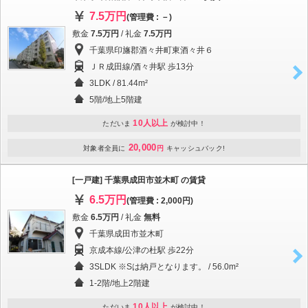
7.5万円
(管理費 : －)
敷金
7.5万円
/ 礼金
7.5万円
千葉県印旛郡酒々井町東酒々井６
ＪＲ成田線/酒々井駅 歩13分
3LDK / 81.44m²
5階/地上5階建
10人以上
ただいま
が検討中！
20,000
対象者全員に
円
キャッシュバック!
[一戸建] 千葉県成田市並木町 の賃貸
6.5万円
(管理費 : 2,000円)
敷金
6.5万円
/ 礼金
無料
千葉県成田市並木町
京成本線/公津の杜駅 歩22分
3SLDK ※Sは納戸となります。 / 56.0m²
1-2階/地上2階建
10人以上
ただいま
が検討中！