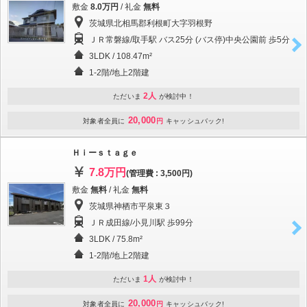
敷金
8.0万円
/ 礼金
無料
茨城県北相馬郡利根町大字羽根野
ＪＲ常磐線/取手駅 バス25分 (バス停)中央公園前 歩5分
3LDK / 108.47m²
1-2階/地上2階建
2人
ただいま
が検討中！
20,000
対象者全員に
円
キャッシュバック!
Ｈｉーｓｔａｇｅ
7.8万円
(管理費 : 3,500円)
敷金
無料
/ 礼金
無料
茨城県神栖市平泉東３
ＪＲ成田線/小見川駅 歩99分
3LDK / 75.8m²
1-2階/地上2階建
1人
ただいま
が検討中！
20,000
対象者全員に
円
キャッシュバック!