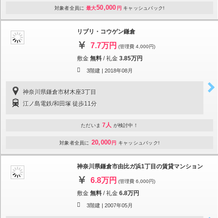
50,000
対象者全員に
最大
円
キャッシュバック!
リブリ・コウゲン鎌倉
7.7万円
(管理費 4,000円)
敷金
無料
/
礼金
3.85万円
3階建 |
2018年08月
神奈川県鎌倉市材木座3丁目
江ノ島電鉄/和田塚 徒歩11分
7人
ただいま
が検討中！
20,000
対象者全員に
円
キャッシュバック!
神奈川県鎌倉市由比ガ浜1丁目の賃貸マンション
6.8万円
(管理費 6,000円)
敷金
無料
/
礼金
6.8万円
3階建 |
2007年05月