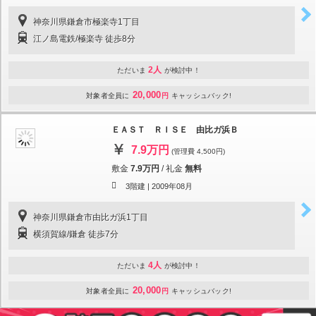
神奈川県鎌倉市極楽寺1丁目
江ノ島電鉄/極楽寺 徒歩8分
2人
ただいま
が検討中！
20,000
対象者全員に
円
キャッシュバック!
ＥＡＳＴ ＲＩＳＥ 由比ガ浜Ｂ
7.9万円
(管理費 4,500円)
敷金
7.9万円
/
礼金
無料
3階建 |
2009年08月
神奈川県鎌倉市由比ガ浜1丁目
横須賀線/鎌倉 徒歩7分
4人
ただいま
が検討中！
20,000
対象者全員に
円
キャッシュバック!