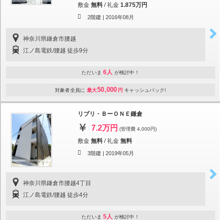
敷金
無料
/
礼金
1.875万円
2階建 |
2016年08月
神奈川県鎌倉市腰越
江ノ島電鉄/腰越 徒歩9分
6人
ただいま
が検討中！
50,000
対象者全員に
最大
円
キャッシュバック!
リブリ・ＢーＯＮＥ鎌倉
7.2万円
(管理費 4,000円)
敷金
無料
/
礼金
無料
3階建 |
2019年05月
神奈川県鎌倉市腰越4丁目
江ノ島電鉄/腰越 徒歩4分
5人
ただいま
が検討中！