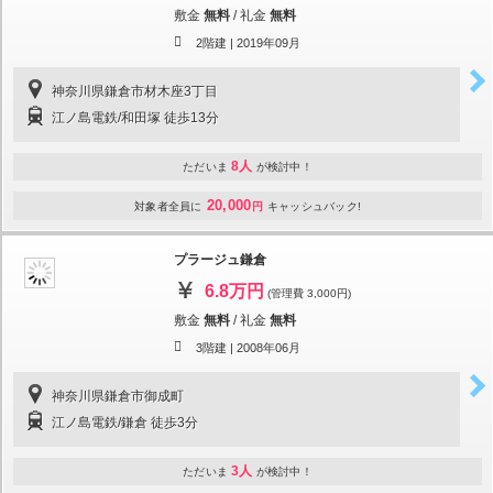
敷金
無料
/
礼金
無料
2階建 |
2019年09月
神奈川県鎌倉市材木座3丁目
江ノ島電鉄/和田塚 徒歩13分
8人
ただいま
が検討中！
20,000
対象者全員に
円
キャッシュバック!
プラージュ鎌倉
6.8万円
(管理費 3,000円)
敷金
無料
/
礼金
無料
3階建 |
2008年06月
神奈川県鎌倉市御成町
江ノ島電鉄/鎌倉 徒歩3分
3人
ただいま
が検討中！