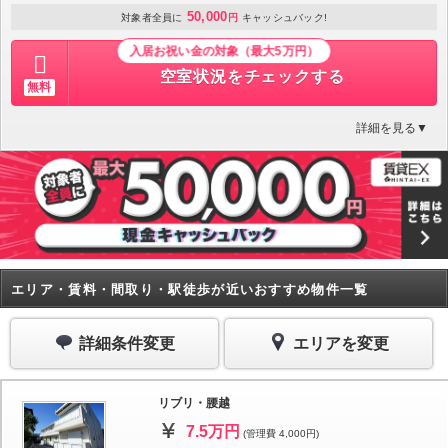
50,000
対象者全員に
円
キャッシュバック!
入居お祝い金の対象（最大5万円）
空室状況をチェックする
無料
詳細を見る▼
エリア・賃料・間取り・駅徒歩が近いおすすめ物件一覧
詳細条件変更
エリアを変更
リブリ・腰越
7.5万円
(管理費 4,000円)