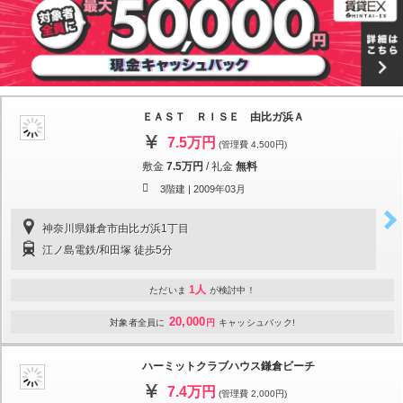
ＥＡＳＴ ＲＩＳＥ 由比ガ浜Ａ
7.5万円
(管理費 4,500円)
敷金
7.5万円
/
礼金
無料
3階建 |
2009年03月
神奈川県鎌倉市由比ガ浜1丁目
江ノ島電鉄/和田塚 徒歩5分
1人
ただいま
が検討中！
20,000
対象者全員に
円
キャッシュバック!
ハーミットクラブハウス鎌倉ビーチ
7.4万円
(管理費 2,000円)