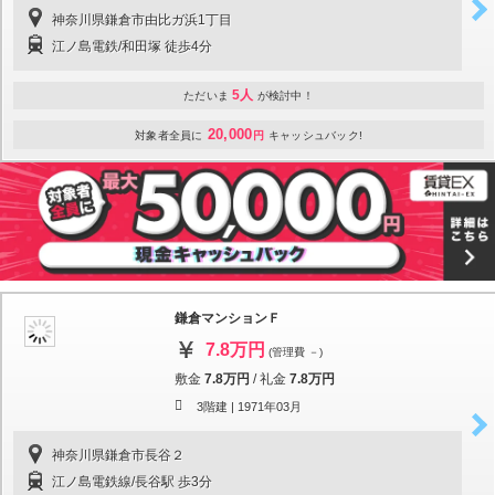
神奈川県鎌倉市由比ガ浜1丁目
江ノ島電鉄/和田塚 徒歩4分
5人
ただいま
が検討中！
20,000
対象者全員に
円
キャッシュバック!
鎌倉マンションＦ
7.8万円
(管理費 －)
敷金
7.8万円
/
礼金
7.8万円
3階建 |
1971年03月
神奈川県鎌倉市長谷２
江ノ島電鉄線/長谷駅 歩3分