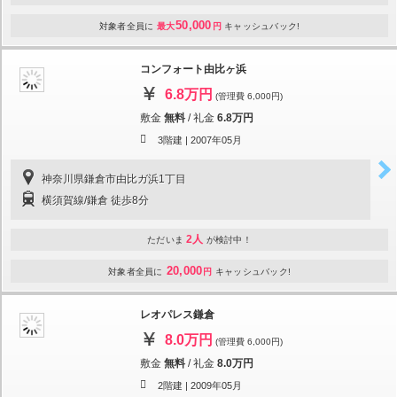
50,000
対象者全員に
最大
円
キャッシュバック!
コンフォート由比ヶ浜
6.8万円
(管理費 6,000円)
敷金
無料
/
礼金
6.8万円
3階建 |
2007年05月
神奈川県鎌倉市由比ガ浜1丁目
横須賀線/鎌倉 徒歩8分
2人
ただいま
が検討中！
20,000
対象者全員に
円
キャッシュバック!
レオパレス鎌倉
8.0万円
(管理費 6,000円)
敷金
無料
/
礼金
8.0万円
2階建 |
2009年05月