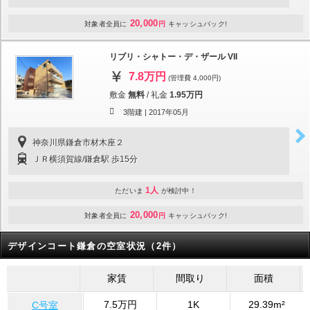
20,000
対象者全員に
円
キャッシュバック!
リブリ・シャトー・デ・ザール VII
7.8万円
(管理費 4,000円)
敷金
無料
/
礼金
1.95万円
3階建 |
2017年05月
神奈川県鎌倉市材木座２
ＪＲ横須賀線/鎌倉駅 歩15分
1人
ただいま
が検討中！
20,000
対象者全員に
円
キャッシュバック!
デザインコート鎌倉の空室状況（2件）
家賃
間取り
面積
7.5万円
1K
29.39m²
C号室