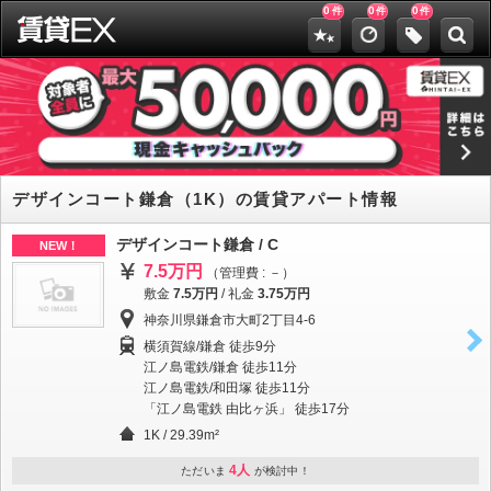
0
0
0
件
件
件
デザインコート鎌倉（1K）の賃貸アパート情報
デザインコート鎌倉 / C
NEW！
7.5万円
（管理費 : －）
敷金
7.5万円
/
礼金
3.75万円
神奈川県鎌倉市大町2丁目4-6
横須賀線/鎌倉 徒歩9分
江ノ島電鉄/鎌倉 徒歩11分
江ノ島電鉄/和田塚 徒歩11分
「江ノ島電鉄 由比ヶ浜」 徒歩17分
1K / 29.39m²
4人
ただいま
が検討中！