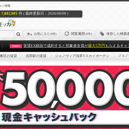
ョン情報
7,802,905
件 ( 最終更新日：2026/08/08 )
閲覧履歴
保存した検索
お気に入り
(
0件
)
(0件)
賃貸EX経由で成約すると対象者全員が
最大5万円
もらえるキャ
POINT!
ジェノ
東区の賃貸
浅草駅の賃貸
ジェノヴィア浅草Vスカイガーデン