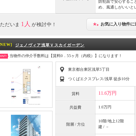
防犯面で安心するこ
め、風通しがいいと
1人
ただいま
が検討中！
お気に入り物件に
[NEW]
ジェノヴィア浅草Ｖスカイガーデン
当物件の仲介手数料は【賃料0．55ヶ月（内税）】になります！
INT!
東京都台東区浅草5丁目
つくばエクスプレス/浅草 徒歩10分
11.6万円
賃料
1.0万円
共益費
10階/地上12階
階層 / 方位
建 / －