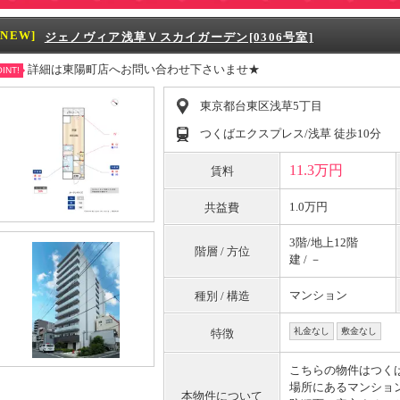
[NEW]
ジェノヴィア浅草Ｖスカイガーデン[0306号室]
詳細は東陽町店へお問い合わせ下さいませ★
INT!
東京都台東区浅草5丁目
つくばエクスプレス/浅草 徒歩10分
11.3万円
賃料
1.0万円
共益費
3階/地上12階
階層 / 方位
建 / －
マンション
種別 / 構造
礼金なし
敷金なし
特徴
こちらの物件はつく
場所にあるマンショ
本物件について