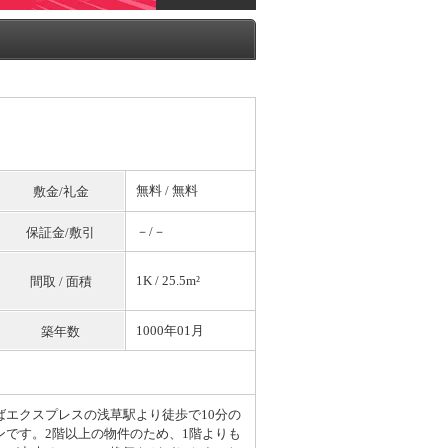
無料
/
無料
敷金/礼金
－/－
保証金/敷引
1K / 25.5m²
間取 / 面積
1000年01月
築年数
ばエクスプレスの浅草駅より徒歩で10分の
ンです。2階以上の物件のため、1階よりも