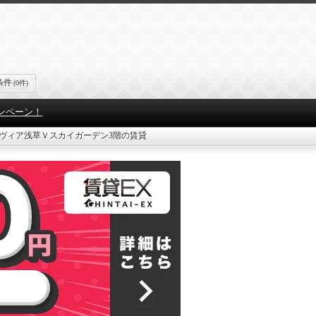
条件
(0件)
ンペーン！
ヴィア浅草Ｖスカイガーデン3階の賃貸