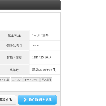
1ヶ月 /
無料
敷金/礼金
－/－
保証金/敷引
1DK / 25.16m²
間取 / 面積
新築(2026年06月)
築年数
トイレ別
エアコン
オートロック
即入居可
追加する
物件詳細を見る