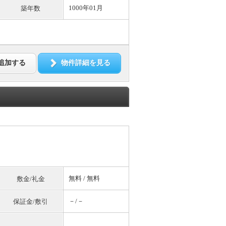
1000年01月
築年数
追加する
物件詳細を見る
無料
/
無料
敷金/礼金
－/－
保証金/敷引