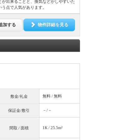
とが出来ることと、換気などがしやすいた
いう点で人気があります。
追加する
物件詳細を見る
無料
/
無料
敷金/礼金
－/－
保証金/敷引
1K / 25.5m²
間取 / 面積