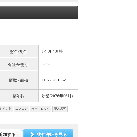
1ヶ月 /
無料
敷金/礼金
－/－
保証金/敷引
1DK / 26.16m²
間取 / 面積
新築(2026年06月)
築年数
トイレ別
エアコン
オートロック
即入居可
追加する
物件詳細を見る