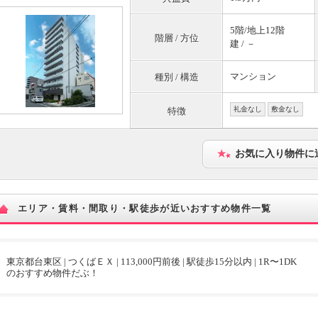
5階/地上12階
階層 / 方位
建 / －
マンション
種別 / 構造
礼金なし
敷金なし
特徴
お気に入り物件に
エリア・賃料・間取り・駅徒歩が近いおすすめ物件一覧
東京都台東区 | つくばＥＸ | 113,000円前後 | 駅徒歩15分以内 | 1R〜1DK
のおすすめ物件だぶ！