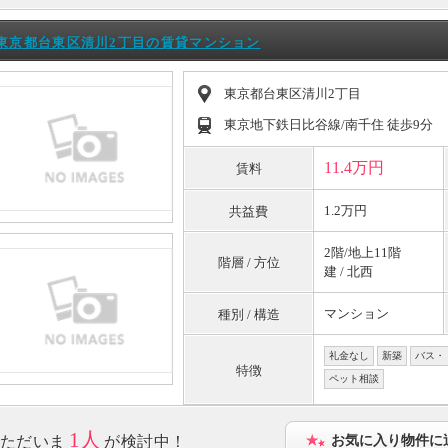
東京都台東区清川2丁目の賃貸マンション
東京都台東区清川2丁目
東京地下鉄日比谷線/南千住 徒歩9分
11.4万円
賃料
1.2万円
共益費
2階/地上11階
階層 / 方位
建 / 北西
マンション
種別 / 構造
礼金なし
新築
バス・
特徴
ペット相談
1人
ただいま
が検討中！
お気に入り物件に