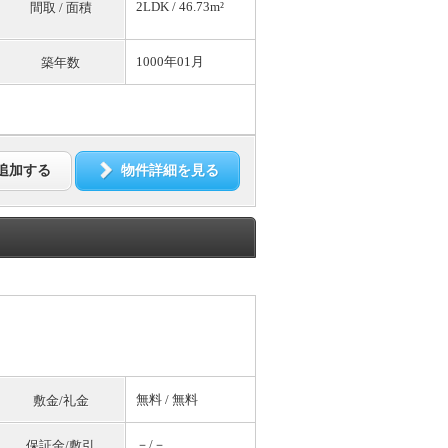
2LDK / 46.73m²
間取 / 面積
1000年01月
築年数
追加する
物件詳細を見る
無料
/
無料
敷金/礼金
－/－
保証金/敷引