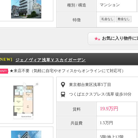
マンション
種別 / 構造
礼金なし
敷金なし
特徴
お気に入り物件に
[NEW]
ジェノヴィア浅草Ｖスカイガーデン
★来店不要（気軽に自宅やオフィスからオンラインにて対応可）
INT!
東京都台東区浅草5丁目
つくばエクスプレス/浅草 徒歩10分
19.9万円
賃料
1.5万円
共益費
5階/地上12階