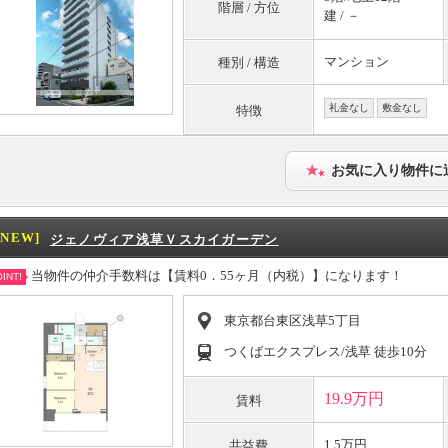
階層 / 方位
建 / －
マンション
種別 / 構造
礼金なし
敷金なし
特徴
お気に入り物件に
[NEW]
ジェノヴィア浅草Ｖスカイガーデン
当物件の仲介手数料は【賃料0．55ヶ月（内税）】になります！
INT!
東京都台東区浅草5丁目
つくばエクスプレス/浅草 徒歩10分
19.9万円
賃料
1.5万円
共益費