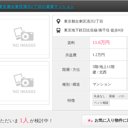
東京都台東区清川2丁目の賃貸マンション
東京都台東区清川2丁目
東京地下鉄日比谷線/南千住 徒歩9分
11.6万円
賃料
1.2万円
共益費
5階/地上11階
階層 / 方位
建 / 北西
マンション
種別 / 構造
礼金なし
新築
バス・
特徴
ペット相談
1人
ただいま
が検討中！
お気に入り物件に