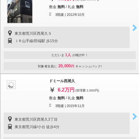
敷金
無料
/
礼金
無料
3階建 |
2012年10月
東京都荒川区西尾久５
ＪＲ山手線/田端駅 歩15分
1人
ただいま
が検討中！
20,000
対象者全員に
円
キャッシュバック!
ドミール西尾久
6.2万円
(管理費 2,000円)
敷金
無料
/
礼金
無料
3階建 |
2015年11月
東京都荒川区西尾久3丁目
東京都荒川線/小台 徒歩4分