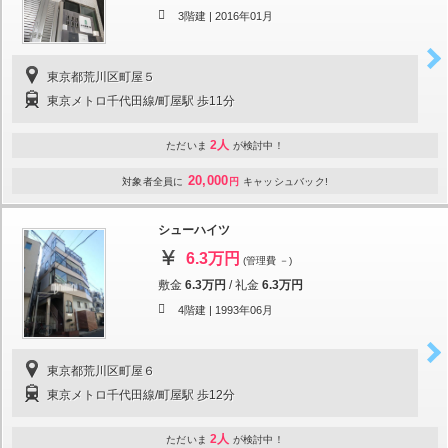
3階建 |
2016年01月
東京都荒川区町屋５
東京メトロ千代田線/町屋駅 歩11分
2人
ただいま
が検討中！
20,000
対象者全員に
円
キャッシュバック!
シューハイツ
6.3万円
(管理費 －)
敷金
6.3万円
/
礼金
6.3万円
4階建 |
1993年06月
東京都荒川区町屋６
東京メトロ千代田線/町屋駅 歩12分
2人
ただいま
が検討中！