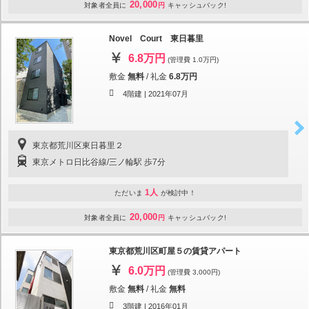
20,000
対象者全員に
円
キャッシュバック!
Novel Court 東日暮里
6.8万円
(管理費 1.0万円)
敷金
無料
/
礼金
6.8万円
4階建 |
2021年07月
東京都荒川区東日暮里２
東京メトロ日比谷線/三ノ輪駅 歩7分
1人
ただいま
が検討中！
20,000
対象者全員に
円
キャッシュバック!
東京都荒川区町屋５の賃貸アパート
6.0万円
(管理費 3,000円)
敷金
無料
/
礼金
無料
3階建 |
2016年01月