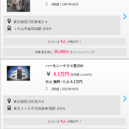
4階建 |
1997年06月
東京都荒川区東尾久４
ＪＲ山手線/田端駅 歩9分
9人
ただいま
が検討中！
20,000
対象者全員に
円
キャッシュバック!
ハーモニーテラス荒川IX
6.1万円
(管理費 4,000円)
敷金
無料
/
礼金
6.1万円
2階建 |
2023年05月
東京都荒川区荒川６
東京メトロ千代田線/町屋駅 歩5分
9人
ただいま
が検討中！