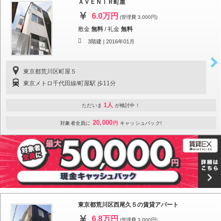
ＡＶＥＮＩＲ町屋
6.0万円
(管理費 3,000円)
敷金
無料
/
礼金
無料
3階建 |
2016年01月
東京都荒川区町屋５
東京メトロ千代田線/町屋駅 歩11分
1人
ただいま
が検討中！
20,000
対象者全員に
円
キャッシュバック!
東京都荒川区西尾久５の賃貸アパート
6.8万円
(管理費 3,000円)