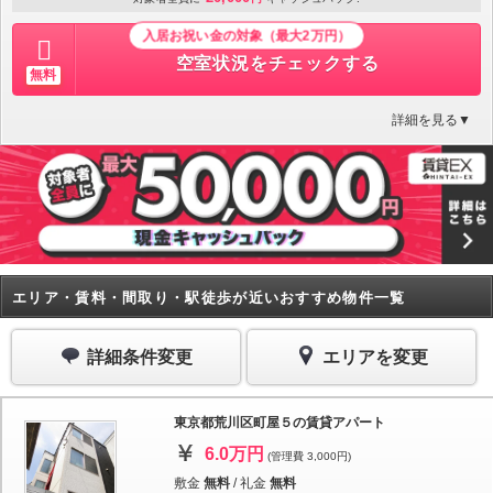
入居お祝い金の対象（最大2万円）
空室状況をチェックする
無料
詳細を見る▼
エリア・賃料・間取り・駅徒歩が近いおすすめ物件一覧
詳細条件変更
エリアを変更
東京都荒川区町屋５の賃貸アパート
6.0万円
(管理費 3,000円)
敷金
無料
/
礼金
無料