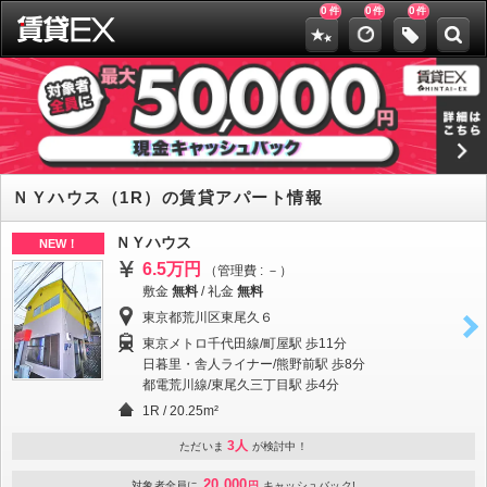
0
0
0
件
件
件
ＮＹハウス（1R）の賃貸アパート情報
ＮＹハウス
NEW！
6.5万円
（管理費 : －）
敷金
無料
/
礼金
無料
東京都荒川区東尾久６
東京メトロ千代田線/町屋駅 歩11分
日暮里・舎人ライナー/熊野前駅 歩8分
都電荒川線/東尾久三丁目駅 歩4分
1R / 20.25m²
3人
ただいま
が検討中！
20,000
対象者全員に
円
キャッシュバック!