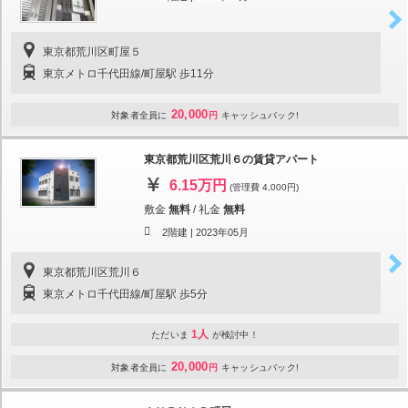
東京都荒川区町屋５
東京メトロ千代田線/町屋駅 歩11分
20,000
対象者全員に
円
キャッシュバック!
東京都荒川区荒川６の賃貸アパート
6.15万円
(管理費 4,000円)
敷金
無料
/
礼金
無料
2階建 |
2023年05月
東京都荒川区荒川６
東京メトロ千代田線/町屋駅 歩5分
1人
ただいま
が検討中！
20,000
対象者全員に
円
キャッシュバック!