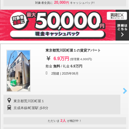
20,000
対象者全員に
円
キャッシュバック!
東京都荒川区町屋１の賃貸アパート
6.9万円
(管理費 4,000円)
敷金
無料
/
礼金
6.9万円
2階建 |
2025年06月
東京都荒川区町屋１
京成本線/町屋駅 歩8分
2人
ただいま
が検討中！