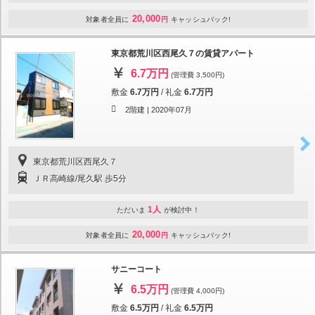
20,000
対象者全員に
円
キャッシュバック!
東京都荒川区西尾久７の賃貸アパート
6.7万円
(管理費 3,500円)
敷金
6.7万円
/
礼金
6.7万円
2階建 |
2020年07月
東京都荒川区西尾久７
ＪＲ高崎線/尾久駅 歩5分
1人
ただいま
が検討中！
20,000
対象者全員に
円
キャッシュバック!
サニーコート
6.5万円
(管理費 4,000円)
敷金
6.5万円
/
礼金
6.5万円