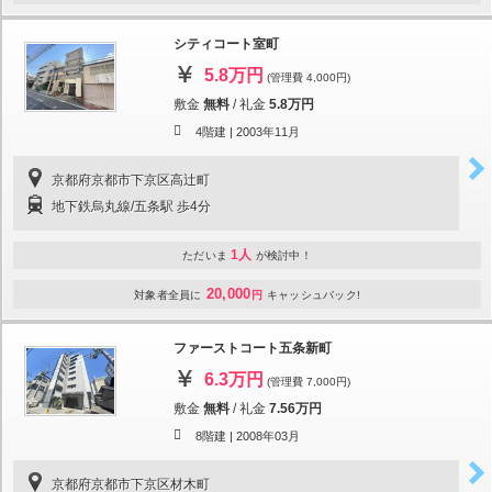
シティコート室町
5.8万円
(管理費 4,000円)
敷金
無料
/
礼金
5.8万円
4階建 |
2003年11月
京都府京都市下京区高辻町
地下鉄烏丸線/五条駅 歩4分
1人
ただいま
が検討中！
20,000
対象者全員に
円
キャッシュバック!
ファーストコート五条新町
6.3万円
(管理費 7,000円)
敷金
無料
/
礼金
7.56万円
8階建 |
2008年03月
京都府京都市下京区材木町