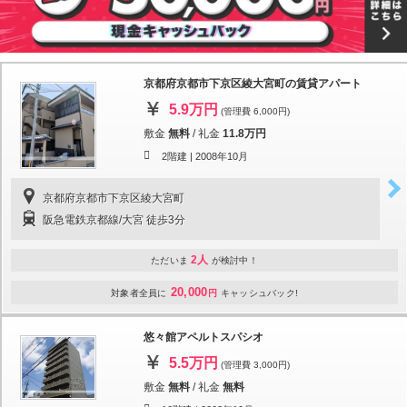
京都府京都市下京区綾大宮町の賃貸アパート
5.9万円
(管理費 6,000円)
敷金
無料
/
礼金
11.8万円
2階建 |
2008年10月
京都府京都市下京区綾大宮町
阪急電鉄京都線/大宮 徒歩3分
2人
ただいま
が検討中！
20,000
対象者全員に
円
キャッシュバック!
悠々館アペルトスパシオ
5.5万円
(管理費 3,000円)
敷金
無料
/
礼金
無料