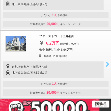
地下鉄烏丸線/五条駅 歩7分
1人
ただいま
が検討中！
20,000
対象者全員に
円
キャッシュバック!
ファーストコート五条新町
6.2万円
(管理費 7,000円)
敷金
無料
/
礼金
7.44万円
8階建 |
2008年03月
京都府京都市下京区材木町
地下鉄烏丸線/五条駅 歩7分
1人
ただいま
が検討中！
20,000
対象者全員に
円
キャッシュバック!