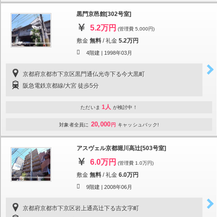
黒門京邑館[302号室]
5.2万円
(管理費 5,000円)
敷金
無料
/
礼金
5.2万円
4階建 |
1998年03月
京都府京都市下京区黒門通仏光寺下る今大黒町
阪急電鉄京都線/大宮 徒歩5分
1人
ただいま
が検討中！
20,000
対象者全員に
円
キャッシュバック!
アスヴェル京都堀川高辻[503号室]
6.0万円
(管理費 1.0万円)
敷金
無料
/
礼金
6.0万円
9階建 |
2008年06月
京都府京都市下京区岩上通高辻下る吉文字町