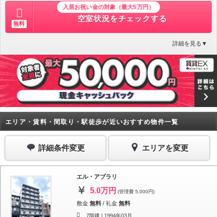
入居お祝い金の対象（最大5万円）
空室状況をチェックする
無料
詳細を見る▼
エリア・賃料・間取り・駅徒歩が近いおすすめ物件一覧
詳細条件変更
エリアを変更
エル・アブラリ
5.0万円
(管理費 5,000円)
敷金
無料
/
礼金
無料
7階建 |
1994年03月