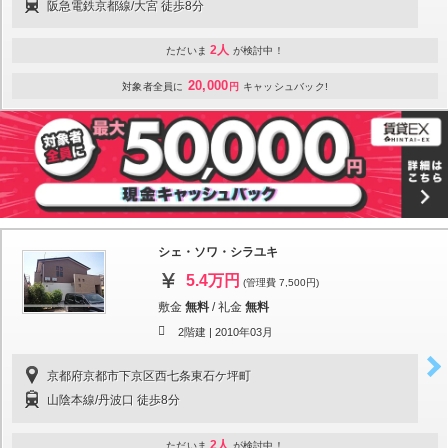
阪急電鉄京都線/大宮 徒歩8分
2人
ただいま
が検討中！
20,000
対象者全員に
円
キャッシュバック!
シェ・ソワ・シラユキ
5.4万円
(管理費 7,500円)
敷金
無料
/
礼金
無料
2階建 |
2010年03月
京都府京都市下京区西七条東石ケ坪町
山陰本線/丹波口 徒歩8分
2人
ただいま
が検討中！