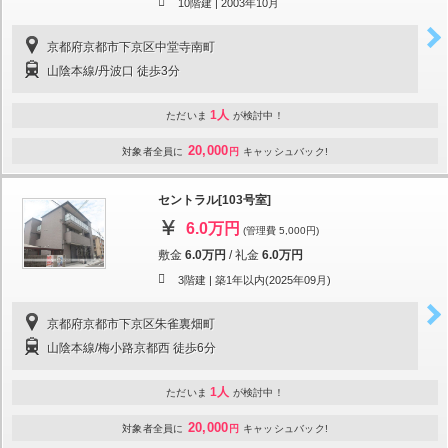
10階建 |
2003年10月
京都府京都市下京区中堂寺南町
山陰本線/丹波口 徒歩3分
1人
ただいま
が検討中！
20,000
対象者全員に
円
キャッシュバック!
セントラル[103号室]
6.0万円
(管理費 5,000円)
敷金
6.0万円
/
礼金
6.0万円
3階建 |
築1年以内(2025年09月)
京都府京都市下京区朱雀裏畑町
山陰本線/梅小路京都西 徒歩6分
1人
ただいま
が検討中！
20,000
対象者全員に
円
キャッシュバック!