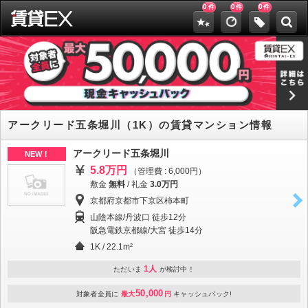
0
0
0
件
件
件
アークリード五条堀川（1K）の賃貸マンション情報
アークリード五条堀川
NEW！
5.8万円
（管理費 : 6,000円）
敷金
無料
/
礼金
3.0万円
京都府京都市下京区柿本町
山陰本線/丹波口 徒歩12分
阪急電鉄京都線/大宮 徒歩14分
1K / 22.1m²
1人
ただいま
が検討中！
50,000
対象者全員に
最大
円
キャッシュバック!