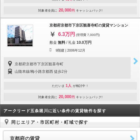
20,000
対象者全員に
円
キャッシュバック!
京都府京都市下京区観喜寺町の賃貸マンション
6.3万円
(管理費 7,000円)
敷金
無料
/
礼金
10.0万円
9階建 |
2006年12月
京都府京都市下京区観喜寺町
山陰本線/梅小路京都西 徒歩2分
1人
ただいま
が検討中！
20,000
対象者全員に
円
キャッシュバック!
アークリード五条堀川に近い条件の賃貸物件を探す
同じエリア・市区町村・町域で探す
京都府の賃貸