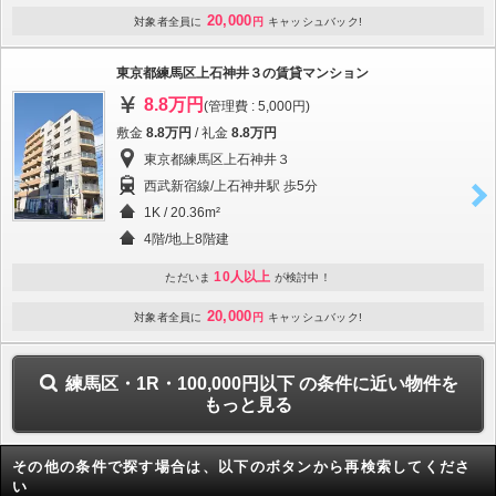
20,000
対象者全員に
円
キャッシュバック!
東京都練馬区上石神井３の賃貸マンション
8.8万円
(管理費 : 5,000円)
敷金
8.8万円
/ 礼金
8.8万円
東京都練馬区上石神井３
西武新宿線/上石神井駅 歩5分
1K / 20.36m²
4階/地上8階建
10人以上
ただいま
が検討中！
20,000
対象者全員に
円
キャッシュバック!
練馬区・1R・100,000円以下 の条件に近い物件を
もっと見る
その他の条件で探す場合は、以下のボタンから再検索してくださ
い