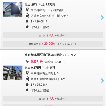
敷金
無料
/ 礼金
8.9万円
東京都練馬区上石神井南町
西武新宿線/上石神井駅 歩6分
1K / 26.08m²
3階/地上3階建
6人
ただいま
が検討中！
20,000
対象者全員に
円
キャッシュバック!
東京都練馬区関町北３の賃貸マンション
9.8万円
(管理費 : 4,000円)
敷金
9.8万円
/ 礼金
無料
東京都練馬区関町北３
西武新宿線/武蔵関駅 歩12分
1R / 25.03m²
5階/地上5階建
1人
ただいま
が検討中！