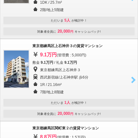
1DK / 25.7m²
2階/地上5階建
5人
ただいま
が検討中！
20,000
対象者全員に
円
キャッシュバック!
東京都練馬区上石神井３の賃貸マンション
9.1万円
(管理費 : 5,000円)
敷金
9.1万円
/ 礼金
9.1万円
東京都練馬区上石神井３
西武新宿線/上石神井駅 歩6分
1R / 21.16m²
7階/地上8階建
1人
ただいま
が検討中！
20,000
対象者全員に
円
キャッシュバック!
東京都練馬区関町東２の賃貸マンション
8.8万円
(管理費 : 1.5万円)