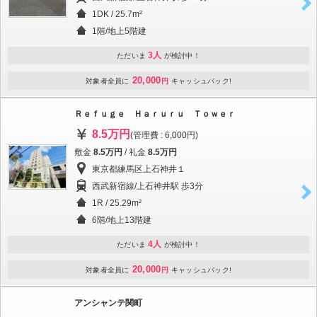
1DK / 25.7m²
1階/地上5階建
3人
ただいま
が検討中！
20,000
対象者全員に
円
キャッシュバック!
Ｒｅｆｕｇｅ Ｈａｒｕｒｕ Ｔｏｗｅｒ
8.5万円
(管理費 : 6,000円)
敷金
8.5万円
/ 礼金
8.5万円
東京都練馬区上石神井１
西武新宿線/上石神井駅 歩3分
1R / 25.29m²
6階/地上13階建
4人
ただいま
が検討中！
20,000
対象者全員に
円
キャッシュバック!
アンシャンテ関町