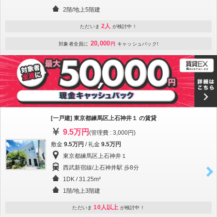
2階/地上5階建
2人
ただいま
が検討中！
20,000
対象者全員に
円
キャッシュバック!
[一戸建] 東京都練馬区上石神井１ の賃貸
9.5万円
(管理費 : 3,000円)
敷金
9.5万円
/ 礼金
9.5万円
東京都練馬区上石神井１
西武新宿線/上石神井駅 歩8分
1DK / 31.25m²
1階/地上3階建
10人以上
ただいま
が検討中！