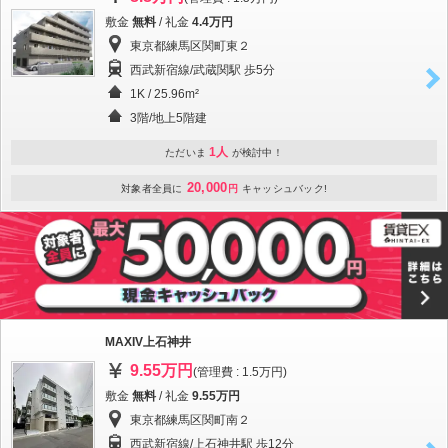
敷金
無料
/ 礼金
4.4万円
東京都練馬区関町東２
西武新宿線/武蔵関駅 歩5分
1K / 25.96m²
3階/地上5階建
1人
ただいま
が検討中！
20,000
対象者全員に
円
キャッシュバック!
MAXIV上石神井
9.55万円
(管理費 : 1.5万円)
敷金
無料
/ 礼金
9.55万円
東京都練馬区関町南２
西武新宿線/上石神井駅 歩12分