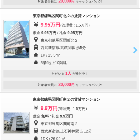
20,000
対象者全員に
円
キャッシュバック!
東京都練馬区関町北２の賃貸マンション
9.95万円
(管理費 : 1.5万円)
敷金
9.95万円
/ 礼金
9.95万円
東京都練馬区関町北２
西武新宿線/武蔵関駅 歩5分
1K / 25.5m²
5階/地上10階建
1人
ただいま
が検討中！
20,000
対象者全員に
円
キャッシュバック!
東京都練馬区関町南２の賃貸マンション
9.9万円
(管理費 : 1.5万円)
敷金
無料
/ 礼金
9.9万円
東京都練馬区関町南２
西武新宿線/上石神井駅 歩12分
1DK / 26.04m²