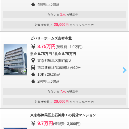
4階/地上5階建
1人
ただいま
が検討中！
20,000
対象者全員に
円
キャッシュバック!
ビバリーホームズ吉祥寺北
8.75万円
(管理費 : 1.0万円)
敷金
8.75万円
/ 礼金
8.75万円
東京都練馬区関町南３
西武新宿線/武蔵関駅 歩10分
1DK / 26.28m²
2階/地上6階建
7人
ただいま
が検討中！
20,000
対象者全員に
円
キャッシュバック!
東京都練馬区上石神井１の賃貸マンション
9.7万円
(管理費 : 3,000円)