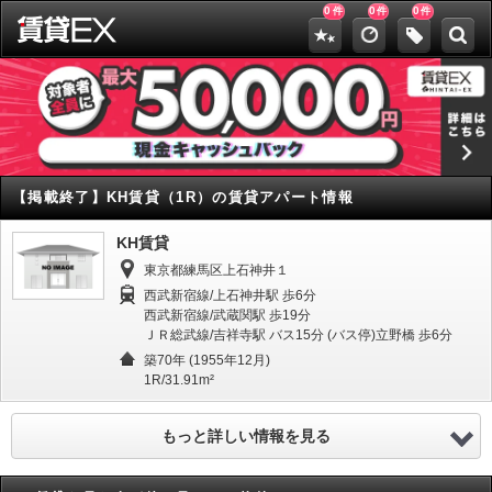
0
0
0
件
件
件
【掲載終了】
KH賃貸（1R）の賃貸アパート情報
KH賃貸
東京都練馬区上石神井１
西武新宿線/上石神井駅 歩6分
西武新宿線/武蔵関駅 歩19分
ＪＲ総武線/吉祥寺駅 バス15分 (バス停)立野橋 歩6分
築70年 (1955年12月)
1R/31.91m²
もっと詳しい情報を見る