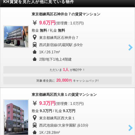
KH賃貸を見た人が他に見ている物件
東京都練馬区石神井台７の賃貸マンション
9.6万円
(管理費 : 1.0万円)
敷金
無料
/ 礼金
無料
東京都練馬区石神井台７
西武新宿線/武蔵関駅 歩9分
1K / 26.17m²
2階/地下1地上4階建
1人
ただいま
が検討中！
20,000
対象者全員に
円
キャッシュバック!
東京都練馬区西大泉１の賃貸マンション
9.3万円
(管理費 : 1.0万円)
敷金
9.3万円
/ 礼金
9.3万円
東京都練馬区西大泉１
西武池袋線/大泉学園駅 歩10分
1K / 28.28m²