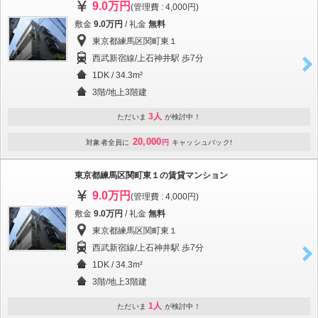
9.0万円
(管理費 : 4,000円)
敷金
9.0万円
/ 礼金
無料
東京都練馬区関町東１
西武新宿線/上石神井駅 歩7分
1DK / 34.3m²
3階/地上3階建
3人
ただいま
が検討中！
20,000
対象者全員に
円
キャッシュバック!
東京都練馬区関町東１の賃貸マンション
9.0万円
(管理費 : 4,000円)
敷金
9.0万円
/ 礼金
無料
東京都練馬区関町東１
西武新宿線/上石神井駅 歩7分
1DK / 34.3m²
3階/地上3階建
1人
ただいま
が検討中！