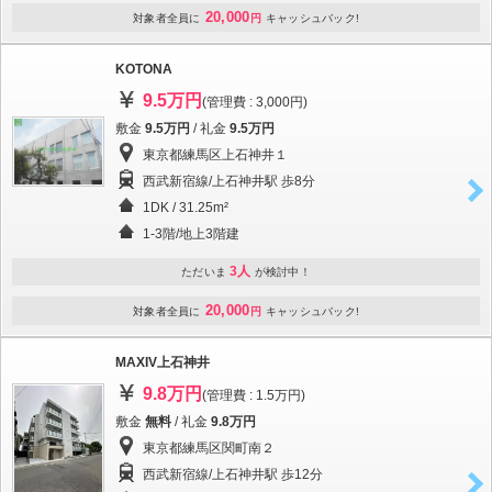
20,000
対象者全員に
円
キャッシュバック!
KOTONA
9.5万円
(管理費 : 3,000円)
敷金
9.5万円
/ 礼金
9.5万円
東京都練馬区上石神井１
西武新宿線/上石神井駅 歩8分
1DK / 31.25m²
1-3階/地上3階建
3人
ただいま
が検討中！
20,000
対象者全員に
円
キャッシュバック!
MAXIV上石神井
9.8万円
(管理費 : 1.5万円)
敷金
無料
/ 礼金
9.8万円
東京都練馬区関町南２
西武新宿線/上石神井駅 歩12分