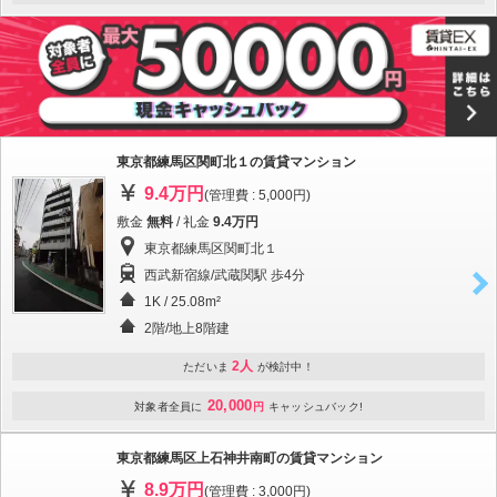
東京都練馬区関町北１の賃貸マンション
9.4万円
(管理費 : 5,000円)
敷金
無料
/ 礼金
9.4万円
東京都練馬区関町北１
西武新宿線/武蔵関駅 歩4分
1K / 25.08m²
2階/地上8階建
2人
ただいま
が検討中！
20,000
対象者全員に
円
キャッシュバック!
東京都練馬区上石神井南町の賃貸マンション
8.9万円
(管理費 : 3,000円)