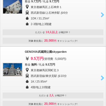
敷金
9.7万円
/ 礼金
9.7万円
東京都練馬区上石神井１
西武新宿線/上石神井駅 歩6分
1DK / 31.25m²
2-3階/地上3階建
10人以上
ただいま
が検討中！
20,000
対象者全員に
円
キャッシュバック!
GENOVIA武蔵関公園skygarden
9.5万円
(管理費 : 5,000円)
敷金
無料
/ 礼金
9.5万円
東京都練馬区関町北３
西武新宿線/東伏見駅 歩10分
1K / 25.95m²
4階/地上10階建
2人
ただいま
が検討中！
20,000
対象者全員に
円
キャッシュバック!