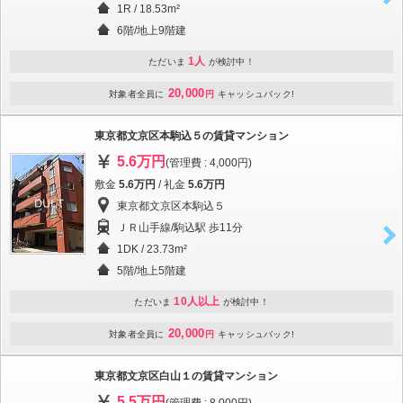
1R / 18.53m²
6階/地上9階建
1人
ただいま
が検討中！
20,000
対象者全員に
円
キャッシュバック!
東京都文京区本駒込５の賃貸マンション
5.6万円
(管理費 : 4,000円)
敷金
5.6万円
/ 礼金
5.6万円
東京都文京区本駒込５
ＪＲ山手線/駒込駅 歩11分
1DK / 23.73m²
5階/地上5階建
10人以上
ただいま
が検討中！
20,000
対象者全員に
円
キャッシュバック!
東京都文京区白山１の賃貸マンション
5.5万円