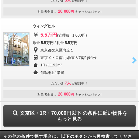
3人
ただいま
が検討中！
20,000
対象者全員に
円
キャッシュバック!
ウィングヒル
5.5万円
(管理費 : 1,000円)
敷金
5.5万円
/ 礼金
5.5万円
東京都文京区向丘１
東京メトロ南北線/東大前駅 歩5分
1R / 11.92m²
4階/地上4階建
7人
ただいま
が検討中！
20,000
対象者全員に
円
キャッシュバック!
文京区・1R・70,000円以下 の条件に近い物件を
もっと見る
その他の条件で探す場合は、以下のボタンから再検索してくださ