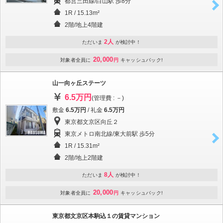
都営三田線/白山駅 歩8分
1R / 15.13m²
2階/地上4階建
2人
ただいま
が検討中！
20,000
対象者全員に
円
キャッシュバック!
山一向ヶ丘ステーツ
6.5万円
(管理費 : －)
敷金
6.5万円
/ 礼金
6.5万円
東京都文京区向丘２
東京メトロ南北線/東大前駅 歩5分
1R / 15.31m²
2階/地上2階建
8人
ただいま
が検討中！
20,000
対象者全員に
円
キャッシュバック!
東京都文京区本駒込１の賃貸マンション