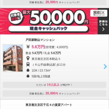
20,000
対象者全員に
円
キャッシュバック!
戸田家駒込マンション
5.6万円
(管理費 : 4,000円)
敷金
5.6万円
/ 礼金
5.6万円
東京都文京区本駒込５
ＪＲ山手線/駒込駅 歩11分
1DK / 23.73m²
5階/地上5階建
10人以上
ただいま
が検討中！
20,000
対象者全員に
円
キャッシュバック!
東京都文京区千石４の賃貸アパート