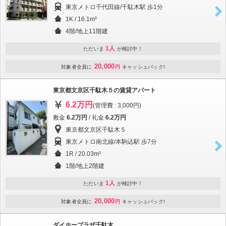
東京メトロ千代田線/千駄木駅 歩1分
1K / 16.1m²
4階/地上11階建
1人
ただいま
が検討中！
20,000
対象者全員に
円
キャッシュバック!
東京都文京区千駄木５の賃貸アパート
6.2万円
(管理費 : 3,000円)
敷金
6.2万円
/ 礼金
6.2万円
東京都文京区千駄木５
東京メトロ南北線/本駒込駅 歩7分
1R / 20.03m²
1階/地上2階建
1人
ただいま
が検討中！
20,000
対象者全員に
円
キャッシュバック!
ダイホープラザ千駄木