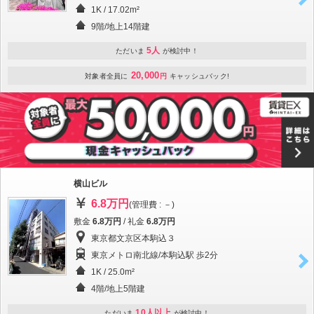
1K / 17.02m²
9階/地上14階建
5人
ただいま
が検討中！
20,000
対象者全員に
円
キャッシュバック!
横山ビル
6.8万円
(管理費 : －)
敷金
6.8万円
/ 礼金
6.8万円
東京都文京区本駒込３
東京メトロ南北線/本駒込駅 歩2分
1K / 25.0m²
4階/地上5階建
10人以上
ただいま
が検討中！