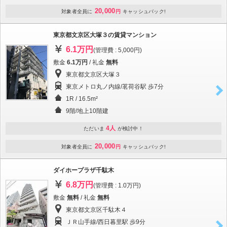
20,000
対象者全員に
円
キャッシュバック!
東京都文京区大塚３の賃貸マンション
6.1万円
(管理費 : 5,000円)
敷金
6.1万円
/ 礼金
無料
東京都文京区大塚３
東京メトロ丸ノ内線/茗荷谷駅 歩7分
1R / 16.5m²
9階/地上10階建
4人
ただいま
が検討中！
20,000
対象者全員に
円
キャッシュバック!
ダイホープラザ千駄木
6.8万円
(管理費 : 1.0万円)
敷金
無料
/ 礼金
無料
東京都文京区千駄木４
ＪＲ山手線/西日暮里駅 歩9分