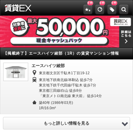
0
0
0
件
件
件
【掲載終了】
エースハイツ綾部（1R）の賃貸マンション情報
エースハイツ綾部
東京都文京区千駄木1丁目19-12
東京地下鉄南北線/本駒込 徒歩7分
東京地下鉄千代田線/千駄木 徒歩7分
東京都三田線/白山 徒歩8分
「東京メトロ南北線 東大前」 徒歩14分
築40年 (1986年03月)
1R/16.0m²
もっと詳しい情報を見る