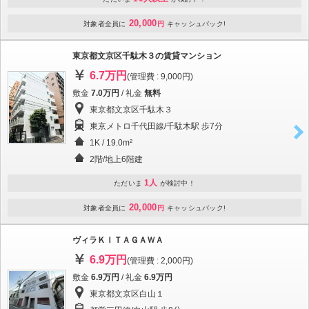
20,000
対象者全員に
円
キャッシュバック!
東京都文京区千駄木３の賃貸マンション
6.7万円
(管理費 : 9,000円)
敷金
7.0万円
/ 礼金
無料
東京都文京区千駄木３
東京メトロ千代田線/千駄木駅 歩7分
1K / 19.0m²
2階/地上6階建
1人
ただいま
が検討中！
20,000
対象者全員に
円
キャッシュバック!
ヴィラＫＩＴＡＧＡＷＡ
6.9万円
(管理費 : 2,000円)
敷金
6.9万円
/ 礼金
6.9万円
東京都文京区白山１