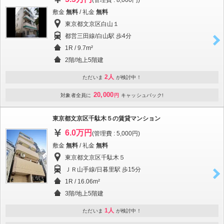
(管理費 : 8,000円)
敷金
無料
/ 礼金
無料
東京都文京区白山１
都営三田線/白山駅 歩4分
1R / 9.7m²
2階/地上5階建
2人
ただいま
が検討中！
20,000
対象者全員に
円
キャッシュバック!
東京都文京区千駄木５の賃貸マンション
6.0万円
(管理費 : 5,000円)
敷金
無料
/ 礼金
無料
東京都文京区千駄木５
ＪＲ山手線/日暮里駅 歩15分
1R / 16.06m²
3階/地上5階建
1人
ただいま
が検討中！