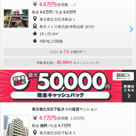
6.0万円
(管理費 : －)
敷金
6.0万円
/ 礼金
6.0万円
東京都文京区本駒込１
東京メトロ南北線/本駒込駅 歩5分
1R / 25.0m²
4階/地上5階建
7人
ただいま
が検討中！
20,000
対象者全員に
円
キャッシュバック!
東京都文京区千駄木３の賃貸マンション
6.7万円
(管理費 : 1.0万円)
敷金
無料
/ 礼金
6.7万円
東京都文京区千駄木３