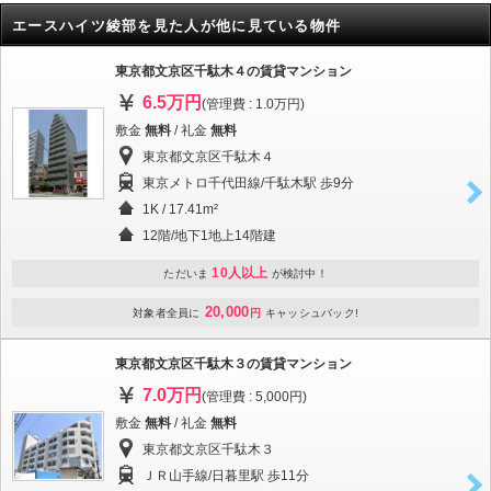
エースハイツ綾部を見た人が他に見ている物件
東京都文京区千駄木４の賃貸マンション
6.5万円
(管理費 : 1.0万円)
敷金
無料
/ 礼金
無料
東京都文京区千駄木４
東京メトロ千代田線/千駄木駅 歩9分
1K / 17.41m²
12階/地下1地上14階建
10人以上
ただいま
が検討中！
20,000
対象者全員に
円
キャッシュバック!
東京都文京区千駄木３の賃貸マンション
7.0万円
(管理費 : 5,000円)
敷金
無料
/ 礼金
無料
東京都文京区千駄木３
ＪＲ山手線/日暮里駅 歩11分