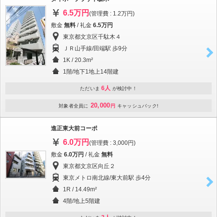
6.5万円
(管理費 : 1.2万円)
敷金
無料
/ 礼金
6.5万円
東京都文京区千駄木４
ＪＲ山手線/田端駅 歩9分
1K / 20.3m²
1階/地下1地上14階建
6人
ただいま
が検討中！
20,000
対象者全員に
円
キャッシュバック!
進正東大前コーポ
6.0万円
(管理費 : 3,000円)
敷金
6.0万円
/ 礼金
無料
東京都文京区向丘２
東京メトロ南北線/東大前駅 歩4分
1R / 14.49m²
4階/地上5階建