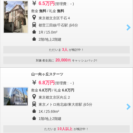
6.5万円
(管理費 : －)
敷金
無料
/ 礼金
無料
東京都文京区千石４
都営三田線/千石駅 歩6分
1R / 15.0m²
2階/地上2階建
3人
ただいま
が検討中！
20,000
対象者全員に
円
キャッシュバック!
山一向ヶ丘ステーツ
6.8万円
(管理費 : －)
敷金
6.8万円
/ 礼金
6.8万円
東京都文京区向丘２
東京メトロ南北線/東大前駅 歩5分
1K / 25.69m²
1階/地上2階建
10人以上
ただいま
が検討中！