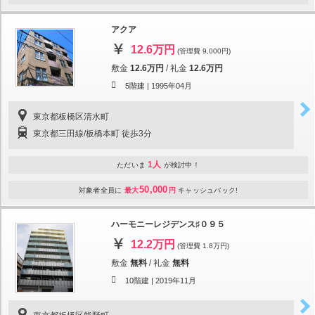
アクア
12.6万円
(管理費 9,000円)
敷金
12.6万円
/
礼金
12.6万円
5階建 |
1995年04月
東京都板橋区清水町
東京都三田線/板橋本町 徒歩3分
1人
ただいま
が検討中！
50,000
対象者全員に
最大
円
キャッシュバック!
ハーモニーレジデンス♯０９５
12.2万円
(管理費 1.8万円)
敷金
無料
/
礼金
無料
10階建 |
2019年11月