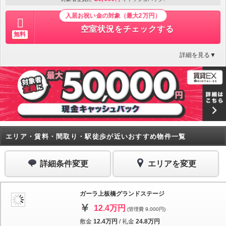
入居お祝い金の対象（最大2万円）
空室状況をチェックする
無料
詳細を見る▼
エリア・賃料・間取り・駅徒歩が近いおすすめ物件一覧
詳細条件変更
エリアを変更
ガーラ上板橋グランドステージ
12.4万円
(管理費 9,000円)
敷金
12.4万円
/
礼金
24.8万円