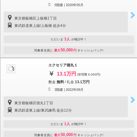
5階建 |
2020年05月
東京都板橋区上板橋1丁目
東武鉄道東上線/上板橋 徒歩4分
3人
ただいま
が検討中！
50,000
対象者全員に
最大
円
キャッシュバック!
エクセリア徳丸１
13.1万円
(管理費 6,000円)
敷金
無料
/
礼金
13.1万円
3階建 |
2022年09月
東京都板橋区徳丸1丁目
東武鉄道東上線/東武練馬 徒歩12分
1人
ただいま
が検討中！
50,000
対象者全員に
最大
円
キャッシュバック!