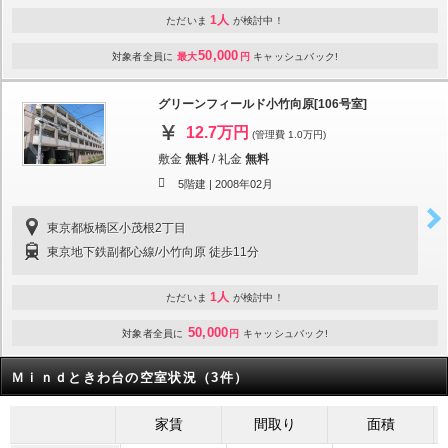
1人
ただいま
が検討中！
50,000
対象者全員に
最大
円
キャッシュバック!
グリーンフィールド小竹向原[106号室]
12.7万円
(管理費 1.0万円)
敷金
無料
/
礼金
無料
5階建 |
2008年02月
東京都板橋区小茂根2丁目
東京地下鉄副都心線/小竹向原 徒歩11分
1人
ただいま
が検討中！
50,000
対象者全員に
円
キャッシュバック!
Ｍｉｎｄときわ台の空室状況（3件）
家賃
間取り
面積