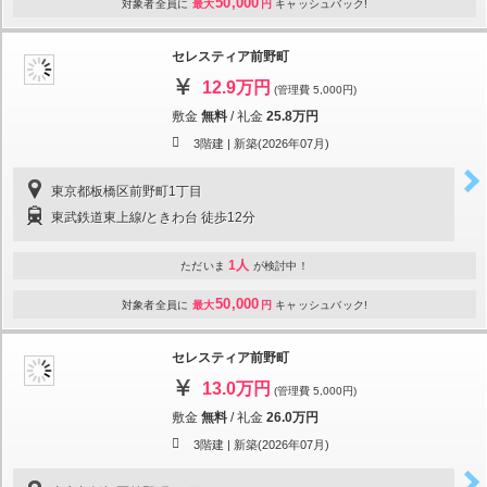
50,000
対象者全員に
最大
円
キャッシュバック!
セレスティア前野町
12.9万円
(管理費 5,000円)
敷金
無料
/
礼金
25.8万円
3階建 |
新築(2026年07月)
東京都板橋区前野町1丁目
東武鉄道東上線/ときわ台 徒歩12分
1人
ただいま
が検討中！
50,000
対象者全員に
最大
円
キャッシュバック!
セレスティア前野町
13.0万円
(管理費 5,000円)
敷金
無料
/
礼金
26.0万円
3階建 |
新築(2026年07月)