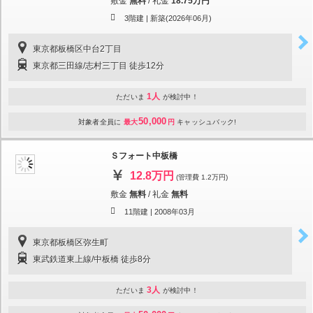
敷金
無料
/
礼金
18.75万円
3階建 |
新築(2026年06月)
東京都板橋区中台2丁目
東京都三田線/志村三丁目 徒歩12分
1人
ただいま
が検討中！
50,000
対象者全員に
最大
円
キャッシュバック!
Ｓフォート中板橋
12.8万円
(管理費 1.2万円)
敷金
無料
/
礼金
無料
11階建 |
2008年03月
東京都板橋区弥生町
東武鉄道東上線/中板橋 徒歩8分
3人
ただいま
が検討中！