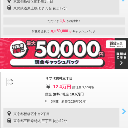
東京都板橋区前野町1丁目
東武鉄道東上線/ときわ台 徒歩12分
1人
ただいま
が検討中！
50,000
対象者全員に
最大
円
キャッシュバック!
リブリ志村三丁目
12.4万円
(管理費 3,000円)
敷金
無料
/
礼金
18.6万円
3階建 |
新築(2026年06月)
東京都板橋区中台2丁目
東京都三田線/志村三丁目 徒歩12分