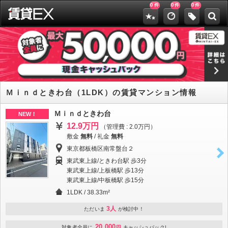
0
0
0
件
件
件
Ｍｉｎｄときわ台（1LDK）の賃貸マンション情報
Ｍｉｎｄときわ台
NEW！
12.9万円
（管理費 : 2.0万円）
敷金
無料
/
礼金
無料
東京都板橋区南常盤台２
東武東上線/ときわ台駅 歩3分
東武東上線/上板橋駅 歩13分
東武東上線/中板橋駅 歩15分
1LDK / 38.33m²
3人
ただいま
が検討中！
20,000
対象者全員に
円
キャッシュバック!