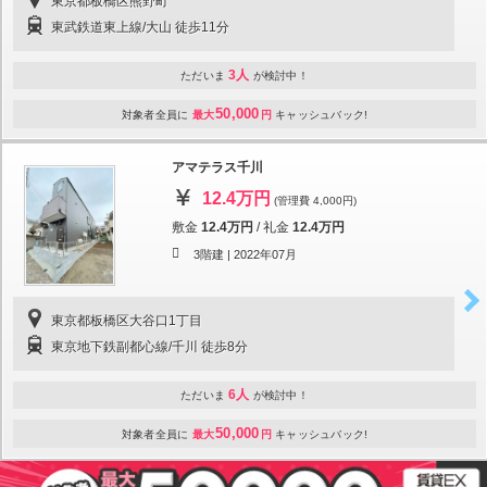
東京都板橋区熊野町
東武鉄道東上線/大山 徒歩11分
3人
ただいま
が検討中！
50,000
対象者全員に
最大
円
キャッシュバック!
アマテラス千川
12.4万円
(管理費 4,000円)
敷金
12.4万円
/
礼金
12.4万円
3階建 |
2022年07月
東京都板橋区大谷口1丁目
東京地下鉄副都心線/千川 徒歩8分
6人
ただいま
が検討中！
50,000
対象者全員に
最大
円
キャッシュバック!