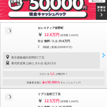
セレスティア前野町
12.8万円
(管理費 5,000円)
敷金
無料
/
礼金
25.6万円
3階建 |
新築(2026年07月)
東京都板橋区前野町1丁目
東武鉄道東上線/ときわ台 徒歩12分
1人
ただいま
が検討中！
50,000
対象者全員に
最大
円
キャッシュバック!
リブリ志村三丁目
12.5万円
(管理費 3,000円)