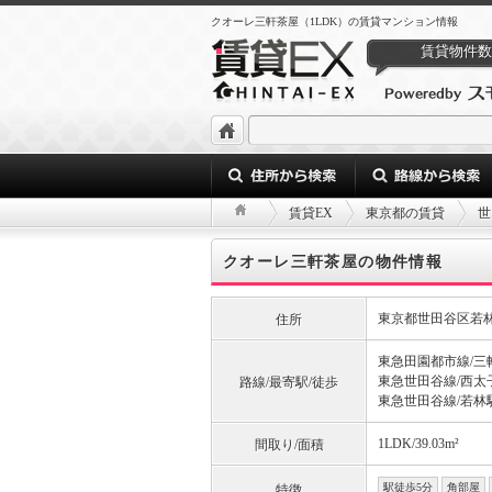
クオーレ三軒茶屋（1LDK）の賃貸マンション情報
賃貸物件数
賃貸EX
東京都の賃貸
世
クオーレ三軒茶屋の物件情報
東京都世田谷区若
住所
東急田園都市線/三
東急世田谷線/西太
路線/最寄駅/徒歩
東急世田谷線/若林駅
1LDK/39.03m²
間取り/面積
駅徒歩5分
角部屋
特徴