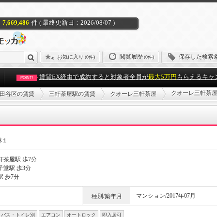
7,669,486
件 ( 最終更新日：2026/08/07 )
閲覧履歴
保存した検索
お気に入り
(
0件
)
(0件)
賃貸EX経由で成約すると対象者全員が
最大5万円
もらえるキャ
POINT!
クオーレ三軒茶屋
田谷区の賃貸
三軒茶屋駅の賃貸
クオーレ三軒茶屋
林１
軒茶屋駅 歩7分
子堂駅 歩3分
 歩7分
マンション/2017年07月
種別/築年月
バス・トイレ別
エアコン
オートロック
即入居可