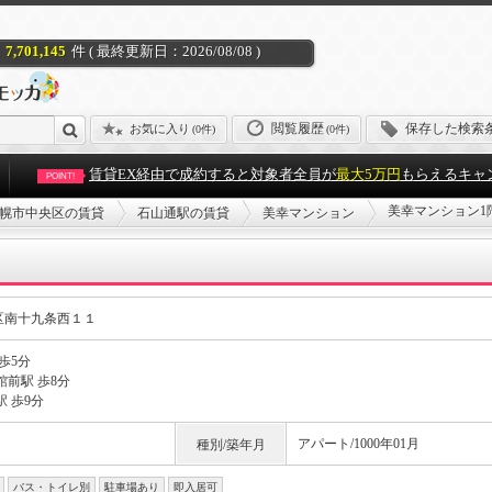
7,701,145
件 ( 最終更新日：2026/08/08 )
閲覧履歴
保存した検索
お気に入り
(
0件
)
(0件)
賃貸EX経由で成約すると対象者全員が
最大5万円
もらえるキャ
POINT!
美幸マンション1
幌市中央区の賃貸
石山通駅の賃貸
美幸マンション
区南十九条西１１
歩5分
館前駅 歩8分
 歩9分
アパート/1000年01月
種別/築年月
バス・トイレ別
駐車場あり
即入居可