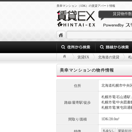
美幸マンション（1DK）の賃貸アパート情報
賃貸物件数
賃貸EX
北海道の賃貸
札
美幸マンションの物件情報
北海道札幌市中央
住所
札幌市電/石山通駅 
札幌市電/中央図書
路線/最寄駅/徒歩
札幌市電/東屯田通駅
1DK/28.0m²
間取り/面積
礼金なし
駅徒歩5分
特徴