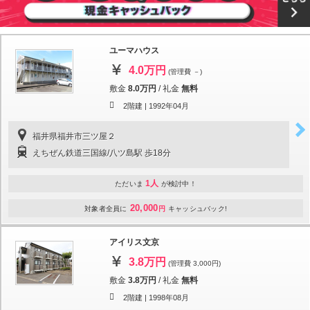
ユーマハウス
4.0万円
(管理費 －)
敷金
8.0万円
/
礼金
無料
2階建 |
1992年04月
福井県福井市三ツ屋２
えちぜん鉄道三国線/八ツ島駅 歩18分
1人
ただいま
が検討中！
20,000
対象者全員に
円
キャッシュバック!
アイリス文京
3.8万円
(管理費 3,000円)
敷金
3.8万円
/
礼金
無料
2階建 |
1998年08月