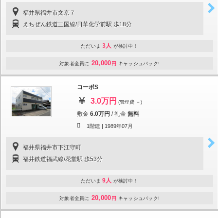
福井県福井市文京７
えちぜん鉄道三国線/日華化学前駅 歩18分
3人
ただいま
が検討中！
20,000
対象者全員に
円
キャッシュバック!
コーポS
3.0万円
(管理費 －)
敷金
6.0万円
/
礼金
無料
1階建 |
1989年07月
福井県福井市下江守町
福井鉄道福武線/花堂駅 歩53分
9人
ただいま
が検討中！
20,000
対象者全員に
円
キャッシュバック!