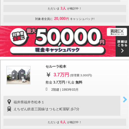
3人
ただいま
が検討中！
20,000
対象者全員に
円
キャッシュバック!
セルーラ松本
3.7万円
(管理費 3,000円)
敷金
3.7万円
/
礼金
無料
2階建 |
1993年03月
福井県福井市松本１
えちぜん鉄道三国線/まつもと町屋駅 歩7分
6人
ただいま
が検討中！