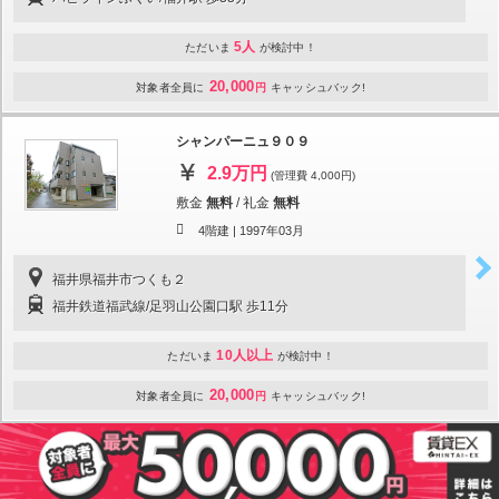
5人
ただいま
が検討中！
20,000
対象者全員に
円
キャッシュバック!
シャンパーニュ９０９
2.9万円
(管理費 4,000円)
敷金
無料
/
礼金
無料
4階建 |
1997年03月
福井県福井市つくも２
福井鉄道福武線/足羽山公園口駅 歩11分
10人以上
ただいま
が検討中！
20,000
対象者全員に
円
キャッシュバック!