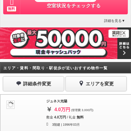
空室状況をチェックする
無料
詳細を見る▼
エリア・賃料・間取り・駅徒歩が近いおすすめ物件一覧
詳細条件変更
エリアを変更
ジュネス光陽
4.0万円
(管理費 3,000円)
敷金
4.0万円
/
礼金
無料
3階建 |
1996年03月