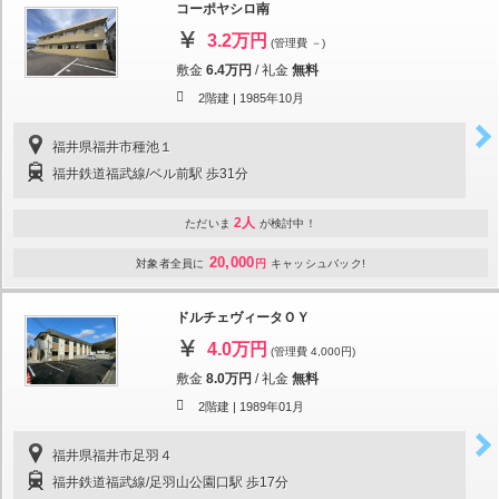
コーポヤシロ南
3.2万円
(管理費 －)
敷金
6.4万円
/
礼金
無料
2階建 |
1985年10月
福井県福井市種池１
福井鉄道福武線/ベル前駅 歩31分
2人
ただいま
が検討中！
20,000
対象者全員に
円
キャッシュバック!
ドルチェヴィータＯＹ
4.0万円
(管理費 4,000円)
敷金
8.0万円
/
礼金
無料
2階建 |
1989年01月
福井県福井市足羽４
福井鉄道福武線/足羽山公園口駅 歩17分