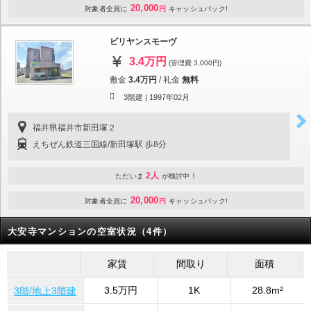
20,000
対象者全員に
円
キャッシュバック!
ビリヤンスモーヴ
3.4万円
(管理費 3,000円)
敷金
3.4万円
/
礼金
無料
3階建 |
1997年02月
福井県福井市新田塚２
えちぜん鉄道三国線/新田塚駅 歩8分
2人
ただいま
が検討中！
20,000
対象者全員に
円
キャッシュバック!
大安寺マンションの空室状況（4件）
家賃
間取り
面積
3.5万円
1K
28.8m²
3階/地上3階建