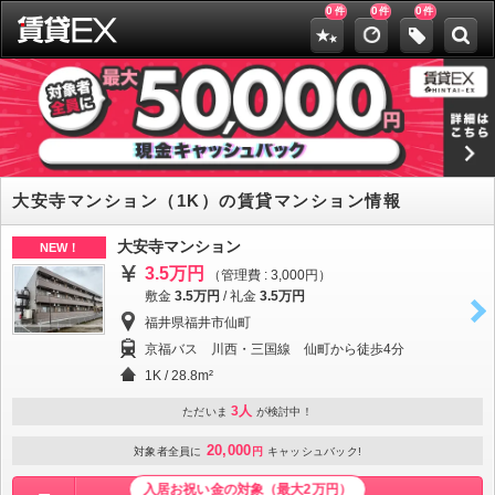
0
0
0
件
件
件
大安寺マンション（1K）の賃貸マンション情報
大安寺マンション
NEW！
3.5万円
（管理費 : 3,000円）
敷金
3.5万円
/
礼金
3.5万円
福井県福井市仙町
京福バス 川西・三国線 仙町から徒歩4分
1K / 28.8m²
3人
ただいま
が検討中！
20,000
対象者全員に
円
キャッシュバック!
入居お祝い金の対象（最大2万円）