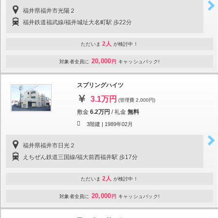
福井県福井市光陽２
福井鉄道福武線/福井城址大名町駅 歩22分
2人
ただいま
が検討中！
20,000
対象者全員に
円
キャッシュバック!
スプリングハイツ
3.1万円
(管理費 2,000円)
敷金
6.2万円
/
礼金
無料
3階建 |
1989年02月
福井県福井市日光２
えちぜん鉄道三国線/福大前西福井駅 歩17分
2人
ただいま
が検討中！
20,000
対象者全員に
円
キャッシュバック!