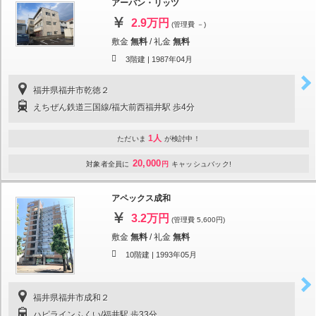
アーバン・リッツ
2.9万円
(管理費 －)
敷金
無料
/
礼金
無料
3階建 |
1987年04月
福井県福井市乾徳２
えちぜん鉄道三国線/福大前西福井駅 歩4分
1人
ただいま
が検討中！
20,000
対象者全員に
円
キャッシュバック!
アペックス成和
3.2万円
(管理費 5,600円)
敷金
無料
/
礼金
無料
10階建 |
1993年05月
福井県福井市成和２
ハピラインふくい/福井駅 歩33分