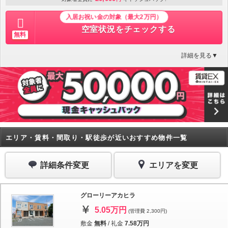
入居お祝い金の対象（最大2万円）
空室状況をチェックする
無料
詳細を見る▼
エリア・賃料・間取り・駅徒歩が近いおすすめ物件一覧
詳細条件変更
エリアを変更
グローリーアカヒラ
5.05万円
(管理費 2,300円)
敷金
無料
/
礼金
7.58万円