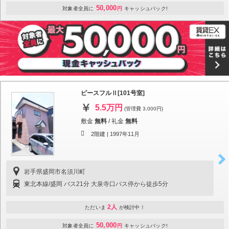
50,000
対象者全員に
円
キャッシュバック!
ピースフルⅡ[101号室]
5.5万円
(管理費 3,000円)
敷金
無料
/
礼金
無料
2階建 |
1997年11月
岩手県盛岡市名須川町
東北本線/盛岡 バス21分 大泉寺口バス停から徒歩5分
2人
ただいま
が検討中！
50,000
対象者全員に
円
キャッシュバック!