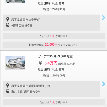
敷金
無料
/
礼金
無料
2階建 |
2004年12月
岩手県盛岡市東中野町
-/茶畑公園 歩7分
1人
ただいま
が検討中！
20,000
対象者全員に
円
キャッシュバック!
ガーデニアパレス[202号室]
5.4万円
(管理費 2,000円)
敷金
無料
/
礼金
無料
2階建 |
1998年09月
岩手県盛岡市盛岡駅西通1丁目
東北本線/盛岡 徒歩9分
1人
ただいま
が検討中！