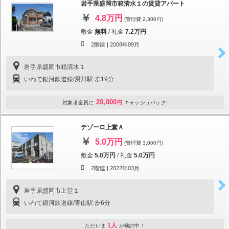
岩手県盛岡市箱清水１の賃貸アパート
4.8万円
(管理費 2,300円)
敷金
無料
/
礼金
7.2万円
2階建 |
2008年09月
岩手県盛岡市箱清水１
いわて銀河鉄道線/厨川駅 歩19分
20,000
対象者全員に
円
キャッシュバック!
テゾーロ上堂Ａ
5.0万円
(管理費 3,000円)
敷金
5.0万円
/
礼金
5.0万円
2階建 |
2022年03月
岩手県盛岡市上堂１
いわて銀河鉄道線/青山駅 歩6分
1人
ただいま
が検討中！