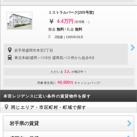
ミストラルパーク[205号室]
4.4万円
(管理費 －)
敷金
無料
/
礼金
無料
2階建 |
1995年09月
岩手県盛岡市本宮2丁目
東北本線/盛岡 バス6分 盛商前バス停から徒歩4分
3人
ただいま
が検討中！
44,000
対象者全員に
円
キャッシュバック!
本宮レジデンスに近い条件の賃貸物件を探す
同じエリア・市区町村・町域で探す
岩手県の賃貸