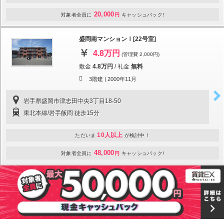
20,000
対象者全員に
円
キャッシュバック!
盛岡南マンションⅠ[22号室]
4.8万円
(管理費 2,000円)
敷金
4.8万円
/
礼金
無料
3階建 |
2000年11月
岩手県盛岡市津志田中央3丁目18-50
東北本線/岩手飯岡 徒歩15分
10人以上
ただいま
が検討中！
48,000
対象者全員に
円
キャッシュバック!