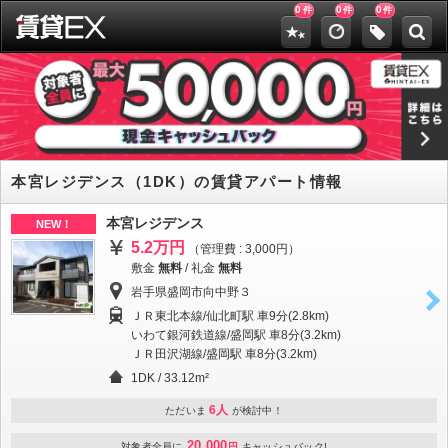
0
0
0
件
件
件
本宮レジデンス（1DK）の賃貸アパート情報
本宮レジデンス
NEW！
5.2万円
（管理費 : 3,000円）
敷金
無料
/
礼金
無料
岩手県盛岡市向中野３
ＪＲ東北本線/仙北町駅 車9分(2.8km)
いわて銀河鉄道線/盛岡駅 車8分(3.2km)
ＪＲ田沢湖線/盛岡駅 車8分(3.2km)
1DK / 33.12m²
6人
ただいま
が検討中！
20,000
対象者全員に
円
キャッシュバック!