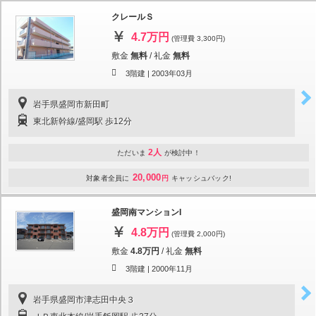
クレールＳ
4.7万円
(管理費 3,300円)
敷金
無料
/
礼金
無料
3階建 |
2003年03月
岩手県盛岡市新田町
東北新幹線/盛岡駅 歩12分
2人
ただいま
が検討中！
20,000
対象者全員に
円
キャッシュバック!
盛岡南マンションI
4.8万円
(管理費 2,000円)
敷金
4.8万円
/
礼金
無料
3階建 |
2000年11月
岩手県盛岡市津志田中央３