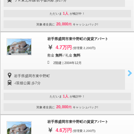
ＪＲ東北本線/岩手飯岡駅 歩27分
1人
ただいま
が検討中！
20,000
対象者全員に
円
キャッシュバック!
岩手県盛岡市東中野町の賃貸アパート
4.7万円
(管理費 2,200円)
敷金
無料
/
礼金
無料
2階建 |
2004年12月
岩手県盛岡市東中野町
-/茶畑公園 歩7分
1人
ただいま
が検討中！
20,000
対象者全員に
円
キャッシュバック!
岩手県盛岡市東中野町の賃貸アパート
4.6万円
(管理費 2,200円)