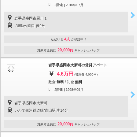
2階建 |
2010年07月
岩手県盛岡市厨川１
-/運動公園口 歩4分
4人
ただいま
が検討中！
20,000
対象者全員に
円
キャッシュバック!
岩手県盛岡市大新町の賃貸アパート
4.6万円
(管理費 4,000円)
敷金
無料
/
礼金
無料
2階建 |
1998年09月
岩手県盛岡市大新町
いわて銀河鉄道線/青山駅 歩14分
20,000
対象者全員に
円
キャッシュバック!