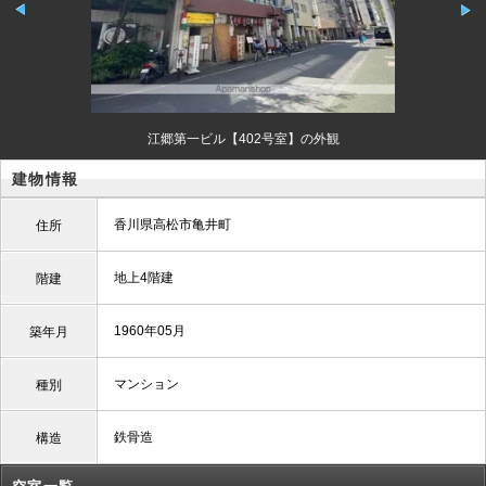
江郷第一ビル【402号室】の外観
建物情報
香川県高松市亀井町
住所
地上4階建
階建
1960年05月
築年月
マンション
種別
鉄骨造
構造