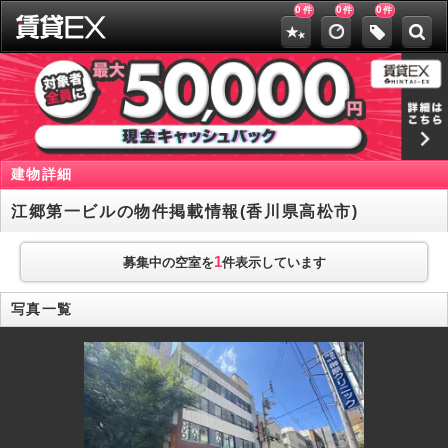
0
0
0
件
件
件
建物詳細
江郷第一ビルの物件掲載情報(香川県高松市)
1
募集中の空室を
件表示しています
写真一覧