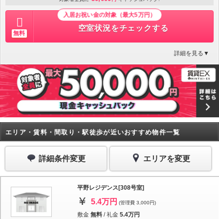
入居お祝い金の対象（最大5万円）
空室状況をチェックする
無料
詳細を見る▼
エリア・賃料・間取り・駅徒歩が近いおすすめ物件一覧
詳細条件変更
エリアを変更
平野レジデンス[308号室]
5.4万円
(管理費 3,000円)
敷金
無料
/
礼金
5.4万円