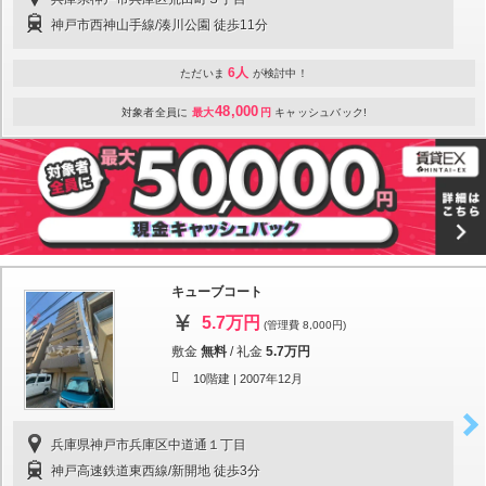
神戸市西神山手線/湊川公園 徒歩11分
6人
ただいま
が検討中！
48,000
対象者全員に
最大
円
キャッシュバック!
キューブコート
5.7万円
(管理費 8,000円)
敷金
無料
/
礼金
5.7万円
10階建 |
2007年12月
兵庫県神戸市兵庫区中道通１丁目
神戸高速鉄道東西線/新開地 徒歩3分