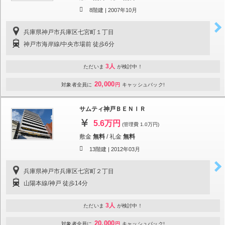
8階建 |
2007年10月
兵庫県神戸市兵庫区七宮町１丁目
神戸市海岸線/中央市場前 徒歩6分
3人
ただいま
が検討中！
20,000
対象者全員に
円
キャッシュバック!
サムティ神戸ＢＥＮＩＲ
5.6万円
(管理費 1.0万円)
敷金
無料
/
礼金
無料
13階建 |
2012年03月
兵庫県神戸市兵庫区七宮町２丁目
山陽本線/神戸 徒歩14分
3人
ただいま
が検討中！
20,000
対象者全員に
円
キャッシュバック!