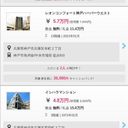
レオンコンフォート神戸ハーバーウエスト
5.7万円
(管理費 7,000円)
敷金
無料
/
礼金
11.4万円
13階建 |
2021年01月
兵庫県神戸市兵庫区本町２丁目
神戸市海岸線/中央市場前 徒歩8分
2人
ただいま
が検討中！
20,000
対象者全員に
円
キャッシュバック!
イシハラマンション
4.8万円
(管理費 3,000円)
敷金
無料
/
礼金
15.0万円
3階建 |
1971年02月
兵庫県神戸市兵庫区荒田町３丁目