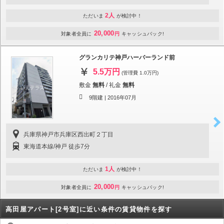
2人
ただいま
が検討中！
20,000
対象者全員に
円
キャッシュバック!
グランカリテ神戸ハーバーランド前
5.5万円
(管理費 1.0万円)
敷金
無料
/
礼金
無料
9階建 |
2016年07月
兵庫県神戸市兵庫区西出町２丁目
東海道本線/神戸 徒歩7分
1人
ただいま
が検討中！
20,000
対象者全員に
円
キャッシュバック!
高田屋アパート[2号室]に近い条件の賃貸物件を探す