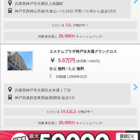
兵庫県神戸市兵庫区上祇園町
神戸市西神山手線/大倉山 バス10分 平野バス停から徒歩15分
3人
ただいま
が検討中！
20,000
対象者全員に
円
キャッシュバック!
エステムプラザ神戸水木通グランクロス
5.0万円
(管理費 7,990円)
敷金
無料
/
礼金
無料
15階建 |
2009年02月
兵庫県神戸市兵庫区水木通１丁目
神戸高速鉄道東西線/新開地 徒歩1分
10人以上
ただいま
が検討中！
20,000
対象者全員に
円
キャッシュバック!