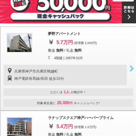
夢野アパートメント
5.7万円
(管理費 2,000円)
敷金
無料
/
礼金
無料
4階建 |
1967年10月
兵庫県神戸市兵庫区鵯越町
神戸電鉄有馬線/長田 徒歩10分
1人
ただいま
が検討中！
20,000
対象者全員に
円
キャッシュバック!
ラナップスクエア神戸ハーバープライム
5.4万円
(管理費 1.0万円)
敷金
無料
/
礼金
無料