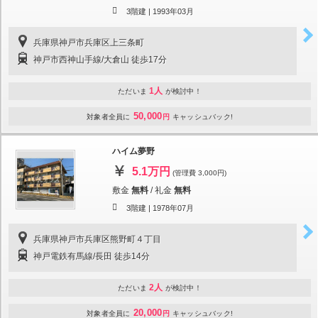
3階建 |
1993年03月
兵庫県神戸市兵庫区上三条町
神戸市西神山手線/大倉山 徒歩17分
1人
ただいま
が検討中！
50,000
対象者全員に
円
キャッシュバック!
ハイム夢野
5.1万円
(管理費 3,000円)
敷金
無料
/
礼金
無料
3階建 |
1978年07月
兵庫県神戸市兵庫区熊野町４丁目
神戸電鉄有馬線/長田 徒歩14分
2人
ただいま
が検討中！
20,000
対象者全員に
円
キャッシュバック!