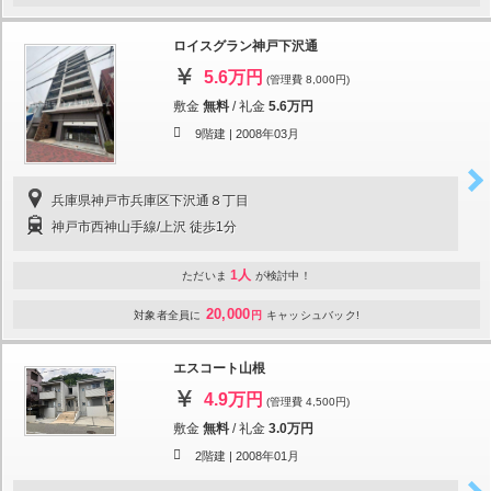
ロイスグラン神戸下沢通
5.6万円
(管理費 8,000円)
敷金
無料
/
礼金
5.6万円
9階建 |
2008年03月
兵庫県神戸市兵庫区下沢通８丁目
神戸市西神山手線/上沢 徒歩1分
1人
ただいま
が検討中！
20,000
対象者全員に
円
キャッシュバック!
エスコート山根
4.9万円
(管理費 4,500円)
敷金
無料
/
礼金
3.0万円
2階建 |
2008年01月