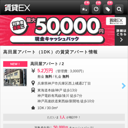
0
0
0
件
件
件
高田屋アパート（1DK）の賃貸アパート情報
高田屋アパート / 2
NEW！
5.2万円
（管理費 : 3,000円）
敷金
無料
/
礼金
無料
兵庫県神戸市兵庫区西上橘通2丁目
東海道本線/神戸 徒歩13分
神戸電鉄有馬線/湊川 徒歩7分
神戸高速鉄道東西線/新開地 徒歩10分
1DK / 30.0m²
1人
ただいま
が検討中！
50,000
対象者全員に
円
キャッシュバック!