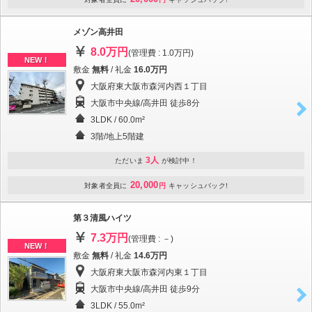
メゾン高井田
8.0万円
(管理費 : 1.0万円)
NEW！
敷金
無料
/ 礼金
16.0万円
大阪府東大阪市森河内西１丁目
大阪市中央線/高井田 徒歩8分
3LDK / 60.0m²
3階/地上5階建
3人
ただいま
が検討中！
20,000
対象者全員に
円
キャッシュバック!
第３清風ハイツ
7.3万円
(管理費 : －)
NEW！
敷金
無料
/ 礼金
14.6万円
大阪府東大阪市森河内東１丁目
大阪市中央線/高井田 徒歩9分
3LDK / 55.0m²