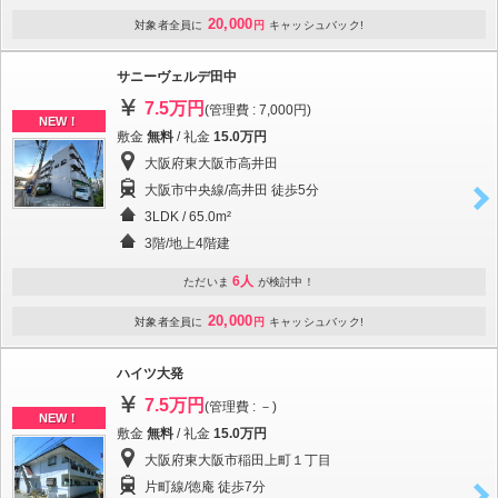
20,000
対象者全員に
円
キャッシュバック!
サニーヴェルデ田中
7.5万円
(管理費 : 7,000円)
NEW！
敷金
無料
/ 礼金
15.0万円
大阪府東大阪市高井田
大阪市中央線/高井田 徒歩5分
3LDK / 65.0m²
3階/地上4階建
6人
ただいま
が検討中！
20,000
対象者全員に
円
キャッシュバック!
ハイツ大発
7.5万円
(管理費 : －)
NEW！
敷金
無料
/ 礼金
15.0万円
大阪府東大阪市稲田上町１丁目
片町線/徳庵 徒歩7分