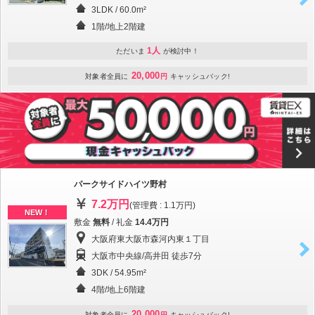
3LDK / 60.0m²
1階/地上2階建
1人
ただいま
が検討中！
20,000
対象者全員に
円
キャッシュバック!
パークサイドハイツ野村
7.2万円
(管理費 : 1.1万円)
NEW！
敷金
無料
/ 礼金
14.4万円
大阪府東大阪市森河内東１丁目
大阪市中央線/高井田 徒歩7分
3DK / 54.95m²
4階/地上6階建
20,000
対象者全員に
円
キャッシュバック!