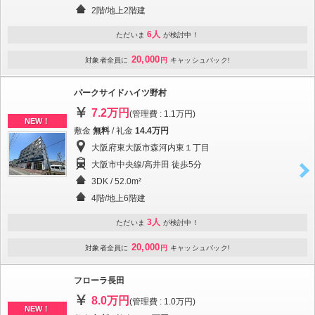
2階/地上2階建
6人
ただいま
が検討中！
20,000
対象者全員に
円
キャッシュバック!
パークサイドハイツ野村
7.2万円
(管理費 : 1.1万円)
NEW！
敷金
無料
/ 礼金
14.4万円
大阪府東大阪市森河内東１丁目
大阪市中央線/高井田 徒歩5分
3DK / 52.0m²
4階/地上6階建
3人
ただいま
が検討中！
20,000
対象者全員に
円
キャッシュバック!
フローラ長田
8.0万円
(管理費 : 1.0万円)
NEW！