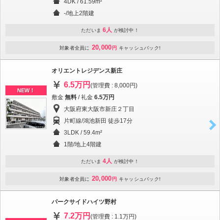
4DK / 61.59m²
-/地上2階建
6人
ただいま
が検討中！
20,000
対象者全員に
円
キャッシュバック!
オリエントレジデンス新庄
6.5万円
(管理費 : 8,000円)
NEW！
敷金
無料
/ 礼金
6.5万円
大阪府東大阪市新庄２丁目
片町線/鴻池新田 徒歩17分
3LDK / 59.4m²
1階/地上4階建
4人
ただいま
が検討中！
20,000
対象者全員に
円
キャッシュバック!
パークサイドハイツ野村
7.2万円
(管理費 : 1.1万円)