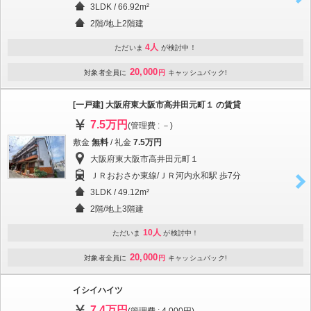
3LDK / 66.92m²
2階/地上2階建
4人
ただいま
が検討中！
20,000
対象者全員に
円
キャッシュバック!
[一戸建] 大阪府東大阪市高井田元町１ の賃貸
7.5万円
(管理費 : －)
敷金
無料
/ 礼金
7.5万円
大阪府東大阪市高井田元町１
ＪＲおおさか東線/ＪＲ河内永和駅 歩7分
3LDK / 49.12m²
2階/地上3階建
10人
ただいま
が検討中！
20,000
対象者全員に
円
キャッシュバック!
イシイハイツ
7.4万円