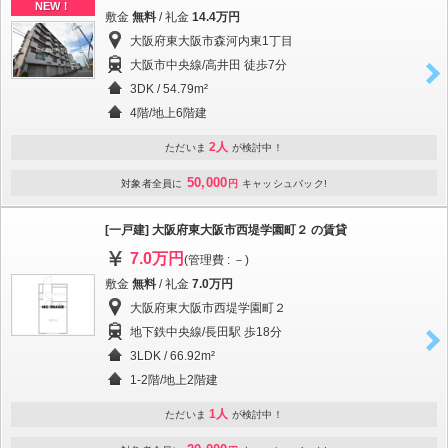
NEW！
敷金
無料
/ 礼金
14.4万円
大阪府東大阪市森河内東1丁目
大阪市中央線/高井田 徒歩7分
3DK / 54.79m²
4階/地上6階建
2人
ただいま
が検討中！
50,000
対象者全員に
円
キャッシュバック!
[一戸建] 大阪府東大阪市西堤学園町２ の賃貸
7.0万円
(管理費 : －)
敷金
無料
/ 礼金
7.0万円
大阪府東大阪市西堤学園町２
地下鉄中央線/長田駅 歩18分
3LDK / 66.92m²
1-2階/地上2階建
1人
ただいま
が検討中！