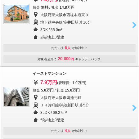
(管理費 : 4,000円)
敷金
無料
/ 礼金
14.8万円
大阪府東大阪市西堤本通東３
地下鉄中央線/高井田駅 歩10分
3DK / 55.0m²
2階/地上3階建
6人
ただいま
が検討中！
20,000
対象者全員に
円
キャッシュバック!
イーストマンション
7.9万円
(管理費 : 1.0万円)
敷金
5.0万円
/ 礼金
15.0万円
大阪府東大阪市鴻池元町
ＪＲ片町線/鴻池新田駅 歩5分
3LDK / 69.27m²
5階/地上9階建
4人
ただいま
が検討中！