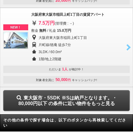
20,000
対象者全員に
円
キャッシュバック!
大阪府東大阪市稲田上町1丁目の賃貸アパート
7.5万円
(管理費 : －)
NEW！
敷金
無料
/ 礼金
15.0万円
大阪府東大阪市稲田上町1丁目
片町線/徳庵 徒歩7分
3LDK / 60.0m²
1階/地上2階建
1人
ただいま
が検討中！
50,000
対象者全員に
円
キャッシュバック!
東大阪市・5SDK ※Sは納戸となります。・
80,000円以下 の条件に近い物件をもっと見る
その他の条件で探す場合は、以下のボタンから再検索してくださ
い