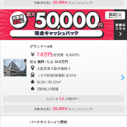
20,000
対象者全員に
円
キャッシュバック!
グランドールK
7.8万円
(管理費 : 8,000円)
敷金
無料
/ 礼金
10.0万円
大阪府東大阪市楠根３
ＪＲ片町線/徳庵駅 歩10分
3LDK / 65.22m²
2階/地上6階建
3人
ただいま
が検討中！
20,000
対象者全員に
円
キャッシュバック!
パークサイドハイツ野村