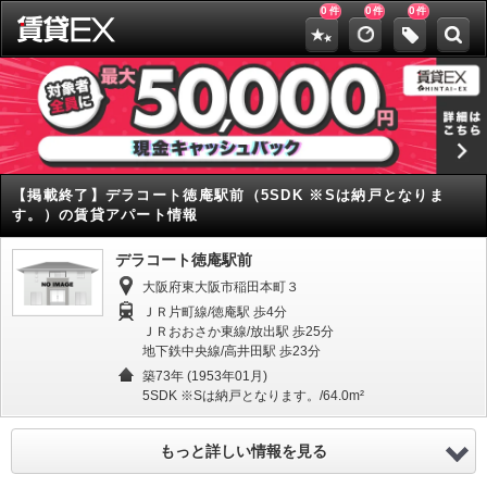
0
0
0
件
件
件
【掲載終了】
デラコート徳庵駅前（5SDK ※Sは納戸となりま
す。）の賃貸アパート情報
デラコート徳庵駅前
大阪府東大阪市稲田本町３
ＪＲ片町線/徳庵駅 歩4分
ＪＲおおさか東線/放出駅 歩25分
地下鉄中央線/高井田駅 歩23分
築73年 (1953年01月)
5SDK ※Sは納戸となります。/64.0m²
もっと詳しい情報を見る