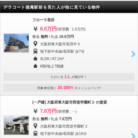
デラコート徳庵駅前を見た人が他に見ている物件
フローラ長田
8.0万円
(管理費 : 1.0万円)
敷金
無料
/ 礼金
16.0万円
大阪府東大阪市長田中５
地下鉄中央線/長田駅 歩7分
3LDK / 67.2m²
6階/地上7階建
1人
ただいま
が検討中！
20,000
対象者全員に
円
キャッシュバック!
[一戸建] 大阪府東大阪市西堤学園町２ の賃貸
7.0万円
(管理費 : －)
敷金
無料
/ 礼金
7.0万円
大阪府東大阪市西堤学園町２
地下鉄中央線/長田駅 歩16分