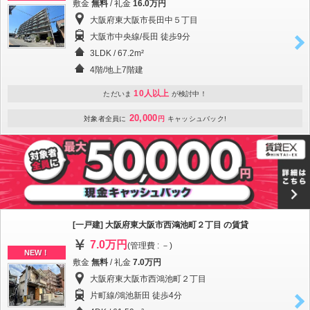
敷金
無料
/ 礼金
16.0万円
大阪府東大阪市長田中５丁目
大阪市中央線/長田 徒歩9分
3LDK / 67.2m²
4階/地上7階建
10人以上
ただいま
が検討中！
20,000
対象者全員に
円
キャッシュバック!
[一戸建] 大阪府東大阪市西鴻池町２丁目 の賃貸
7.0万円
(管理費 : －)
NEW！
敷金
無料
/ 礼金
7.0万円
大阪府東大阪市西鴻池町２丁目
片町線/鴻池新田 徒歩4分