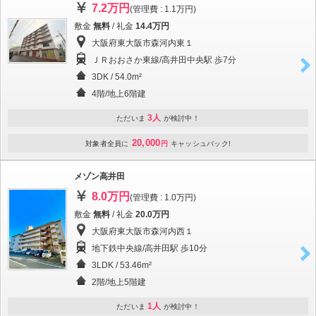
7.2万円
(管理費 : 1.1万円)
敷金
無料
/ 礼金
14.4万円
大阪府東大阪市森河内東１
ＪＲおおさか東線/高井田中央駅 歩7分
3DK / 54.0m²
4階/地上6階建
3人
ただいま
が検討中！
20,000
対象者全員に
円
キャッシュバック!
メゾン高井田
8.0万円
(管理費 : 1.0万円)
敷金
無料
/ 礼金
20.0万円
大阪府東大阪市森河内西１
地下鉄中央線/高井田駅 歩10分
3LDK / 53.46m²
2階/地上5階建
1人
ただいま
が検討中！