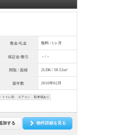
無料
/ 1ヶ月
敷金/礼金
－/－
保証金/敷引
2LDK / 58.52m²
間取 / 面積
2010年02月
築年数
・トイレ別
エアコン
駐車場あり
追加する
物件詳細を見る