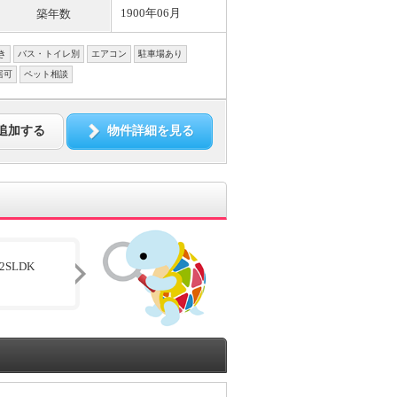
1900年06月
築年数
き
バス・トイレ別
エアコン
駐車場あり
居可
ペット相談
追加する
物件詳細を見る
2SLDK