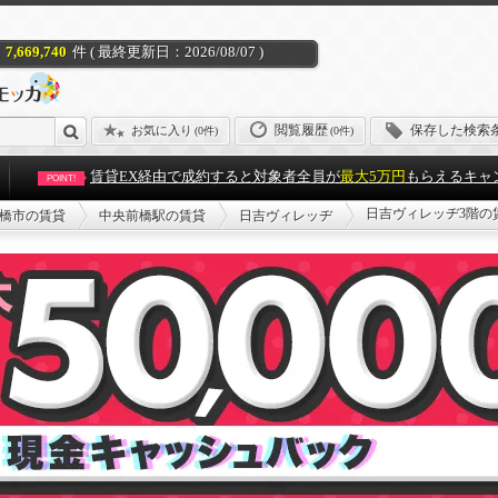
7,669,740
件 ( 最終更新日：2026/08/07 )
閲覧履歴
保存した検索
お気に入り
(
0件
)
(0件)
賃貸EX経由で成約すると対象者全員が
最大5万円
もらえるキャ
POINT!
日吉ヴィレッヂ3階の
橋市の賃貸
中央前橋駅の賃貸
日吉ヴィレッヂ