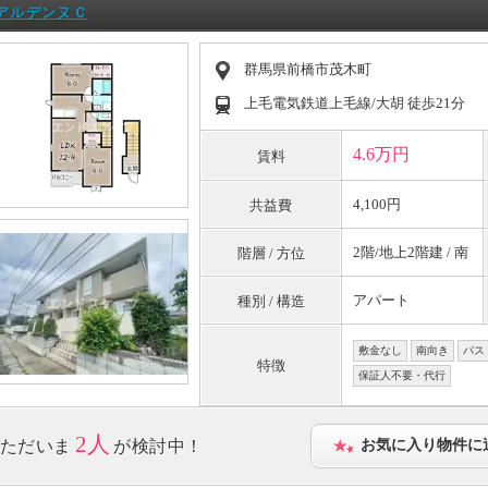
アルデンヌＣ
群馬県前橋市茂木町
上毛電気鉄道上毛線/大胡 徒歩21分
4.6万円
賃料
4,100円
共益費
2階/地上2階建 / 南
階層 / 方位
アパート
種別 / 構造
敷金なし
南向き
バス
特徴
保証人不要・代行
2人
ただいま
が検討中！
お気に入り物件に