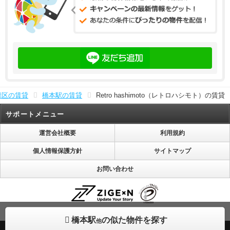
緑区の賃貸
橋本駅の賃貸
Retro hashimoto（レトロハシモト）の賃貸
サポートメニュー
運営会社概要
利用規約
個人情報保護方針
サイトマップ
お問い合わせ
株式会社じげんは「プライバシーマーク」使用許諾事業者として認定されています。
橋本駅
の似た物件を探す
他
(C) ZIGExN CO., LTD. ALL RIGHTS RESERVED.