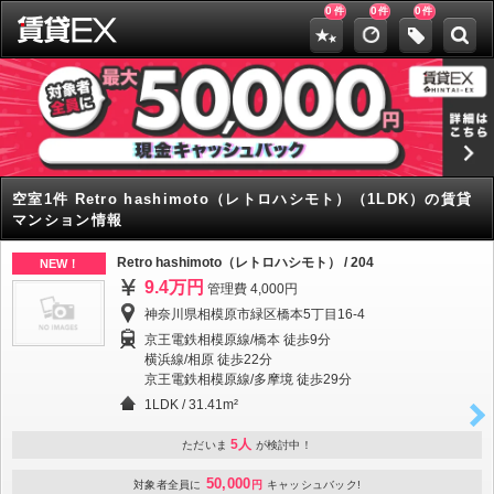
0
0
0
件
件
件
空室1件 Retro hashimoto（レトロハシモト）（1LDK）の賃貸
マンション情報
Retro hashimoto（レトロハシモト） / 204
NEW！
9.4万円
管理費 4,000円
神奈川県相模原市緑区橋本5丁目16-4
京王電鉄相模原線/橋本 徒歩9分
横浜線/相原 徒歩22分
京王電鉄相模原線/多摩境 徒歩29分
1LDK
/
31.41m²
5人
ただいま
が検討中！
50,000
対象者全員に
円
キャッシュバック!