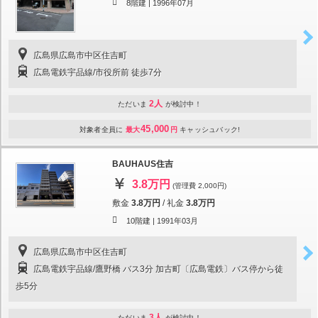
8階建 |
1996年07月
広島県広島市中区住吉町
広島電鉄宇品線/市役所前 徒歩7分
2人
ただいま
が検討中！
45,000
対象者全員に
最大
円
キャッシュバック!
BAUHAUS住吉
3.8万円
(管理費 2,000円)
敷金
3.8万円
/
礼金
3.8万円
10階建 |
1991年03月
広島県広島市中区住吉町
広島電鉄宇品線/鷹野橋 バス3分 加古町〔広島電鉄〕バス停から徒
歩5分
3人
ただいま
が検討中！