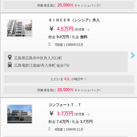
20,000
対象者全員に
円
キャッシュバック!
ＳＩＮＣＥＲ（シンシア）舟入
4.5万円
(管理費 －)
敷金
9.0万円
/
礼金
無料
7階建 |
1988年03月
広島県広島市中区舟入川口町
広島電鉄江波線/舟入幸町 徒歩7分
4人
ただいま
が検討中！
20,000
対象者全員に
円
キャッシュバック!
コンフォートＴ．Ｔ
3.7万円
(管理費 －)
敷金
7.4万円
/
礼金
3.7万円
4階建 |
1990年11月