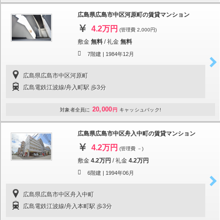
広島県広島市中区河原町の賃貸マンション
4.2万円
(管理費 2,000円)
敷金
無料
/
礼金
無料
7階建 |
1984年12月
広島県広島市中区河原町
広島電鉄江波線/舟入町駅 歩3分
20,000
対象者全員に
円
キャッシュバック!
広島県広島市中区舟入中町の賃貸マンション
4.2万円
(管理費 －)
敷金
4.2万円
/
礼金
4.2万円
6階建 |
1994年06月
広島県広島市中区舟入中町
広島電鉄江波線/舟入本町駅 歩3分