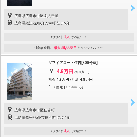
広島県広島市中区舟入幸町
広島電鉄江波線/舟入幸町 徒歩5分
1人
ただいま
が検討中！
38,000
対象者全員に
最大
円
キャッシュバック!
ソフィアコート住吉[806号室]
4.8万円
(管理費 －)
敷金
4.8万円
/
礼金
4.8万円
8階建 |
1996年07月
広島県広島市中区住吉町
広島電鉄宇品線/市役所前 徒歩7分
3人
ただいま
が検討中！