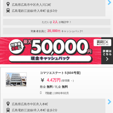
広島県広島市中区舟入川口町
広島電鉄江波線/舟入幸町 徒歩3分
2人
ただいま
が検討中！
20,000
対象者全員に
円
キャッシュバック!
コマツエステート５[604号室]
4.4万円
(管理費 －)
敷金
無料
/
礼金
無料
7階建 |
1991年02月
広島県広島市中区舟入本町
広島電鉄江波線/舟入本町 徒歩2分