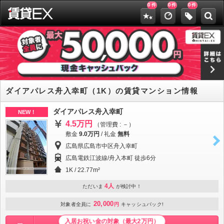
0
0
0
件
件
件
ダイアパレス舟入幸町（1K）の賃貸マンション情報
ダイアパレス舟入幸町
NEW！
4.5万円
（管理費 : －）
敷金
9.0万円
/
礼金
無料
広島県広島市中区舟入幸町
広島電鉄江波線/舟入本町 徒歩6分
1K / 22.77m²
4人
ただいま
が検討中！
20,000
対象者全員に
円
キャッシュバック!
入居お祝い金の対象（最大2万円）