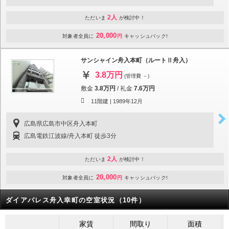
2人
ただいま
が検討中！
20,000
対象者全員に
円
キャッシュバック!
サンシャイン舟入本町（ルートⅡ舟入）
3.8万円
(管理費 －)
敷金
3.8万円
/
礼金
7.6万円
11階建 |
1989年12月
広島県広島市中区舟入本町
広島電鉄江波線/舟入本町 徒歩3分
2人
ただいま
が検討中！
20,000
対象者全員に
円
キャッシュバック!
ダイアパレス舟入幸町の空室状況（10件）
家賃
間取り
面積