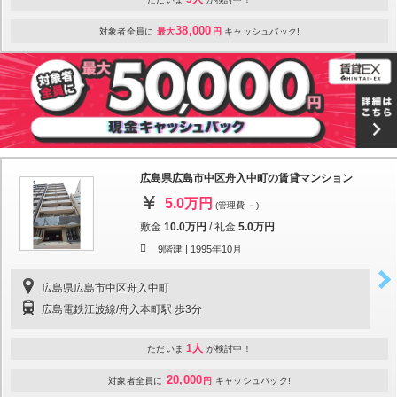
38,000
対象者全員に
最大
円
キャッシュバック!
広島県広島市中区舟入中町の賃貸マンション
5.0万円
(管理費 －)
敷金
10.0万円
/
礼金
5.0万円
9階建 |
1995年10月
広島県広島市中区舟入中町
広島電鉄江波線/舟入本町駅 歩3分
1人
ただいま
が検討中！
20,000
対象者全員に
円
キャッシュバック!