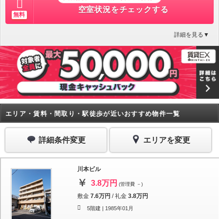
空室状況をチェックする
無料
詳細を見る▼
エリア・賃料・間取り・駅徒歩が近いおすすめ物件一覧
詳細条件変更
エリアを変更
川本ビル
3.8万円
(管理費 －)
敷金
7.6万円
/
礼金
3.8万円
5階建 |
1985年01月