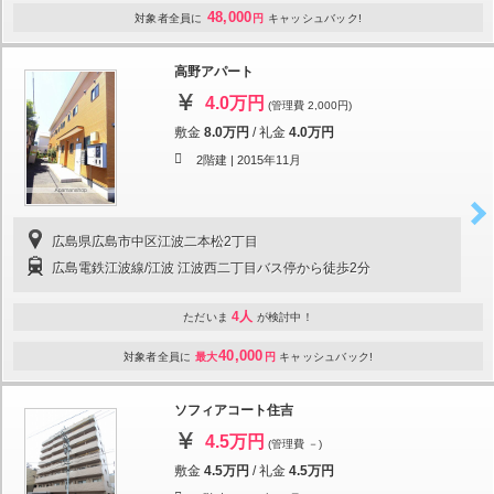
48,000
対象者全員に
円
キャッシュバック!
高野アパート
4.0万円
(管理費 2,000円)
敷金
8.0万円
/
礼金
4.0万円
2階建 |
2015年11月
広島県広島市中区江波二本松2丁目
広島電鉄江波線/江波 江波西二丁目バス停から徒歩2分
4人
ただいま
が検討中！
40,000
対象者全員に
最大
円
キャッシュバック!
ソフィアコート住吉
4.5万円
(管理費 －)
敷金
4.5万円
/
礼金
4.5万円