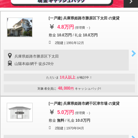
[一戸建] 兵庫県姫路市勝原区下太田 の賃貸
4.8万円
(管理費 －)
敷金
10.0万円
/
礼金
10.0万円
2階建 |
1991年12月
兵庫県姫路市勝原区下太田
山陽本線/網干 徒歩28分
10人以上
ただいま
が検討中！
48,000
対象者全員に
円
キャッシュバック!
[一戸建] 兵庫県姫路市網干区津市場 の賃貸
5.0万円
(管理費 －)
敷金
無料
/
礼金
10.0万円
2階建 |
1970年04月