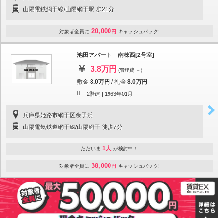
山陽電鉄網干線/山陽網干駅 歩21分
20,000
対象者全員に
円
キャッシュバック!
池田アパート 南棟西[2号室]
3.8万円
(管理費 －)
敷金
8.0万円
/
礼金
8.0万円
2階建 |
1963年01月
兵庫県姫路市網干区余子浜
山陽電気鉄道網干線/山陽網干 徒歩7分
1人
ただいま
が検討中！
38,000
対象者全員に
円
キャッシュバック!