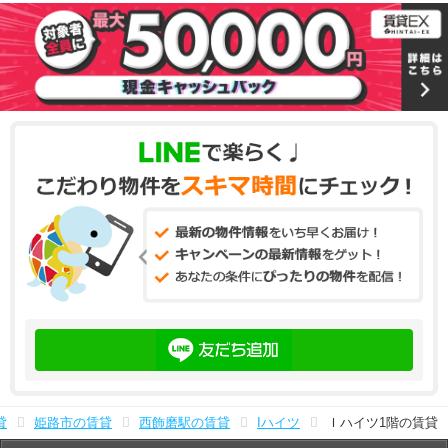
貸
姫路市の賃貸
西飾磨駅の賃貸
Iハイツ
Ｉハイツ1階の賃貸