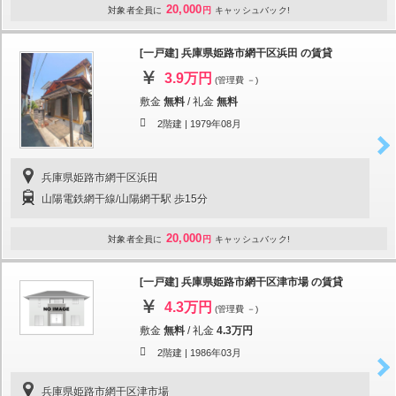
20,000
対象者全員に
円
キャッシュバック!
[一戸建] 兵庫県姫路市網干区浜田 の賃貸
3.9万円
(管理費 －)
敷金
無料
/
礼金
無料
2階建 |
1979年08月
兵庫県姫路市網干区浜田
山陽電鉄網干線/山陽網干駅 歩15分
20,000
対象者全員に
円
キャッシュバック!
[一戸建] 兵庫県姫路市網干区津市場 の賃貸
4.3万円
(管理費 －)
敷金
無料
/
礼金
4.3万円
2階建 |
1986年03月
兵庫県姫路市網干区津市場