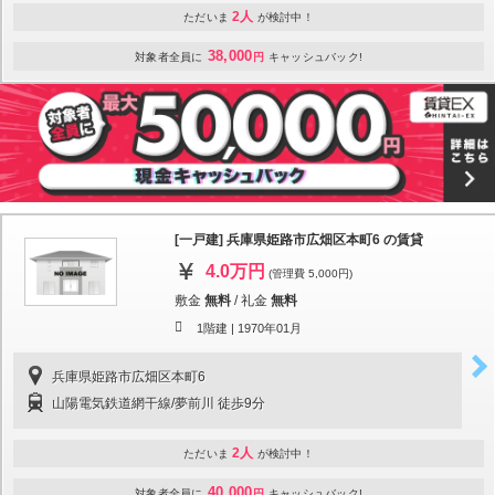
2人
ただいま
が検討中！
38,000
対象者全員に
円
キャッシュバック!
[一戸建] 兵庫県姫路市広畑区本町6 の賃貸
4.0万円
(管理費 5,000円)
敷金
無料
/
礼金
無料
1階建 |
1970年01月
兵庫県姫路市広畑区本町6
山陽電気鉄道網干線/夢前川 徒歩9分
2人
ただいま
が検討中！
40,000
対象者全員に
円
キャッシュバック!