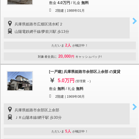
敷金
4.0万円
/
礼金
無料
2階建 |
1988年01月
兵庫県姫路市広畑区清水町２
山陽電鉄網干線/夢前川駅 歩13分
2人
ただいま
が検討中！
20,000
対象者全員に
円
キャッシュバック!
[一戸建] 兵庫県姫路市余部区上余部 の賃貸
5.0万円
(管理費 －)
敷金
無料
/
礼金
無料
2階建 |
1969年08月
兵庫県姫路市余部区上余部
ＪＲ山陽本線/網干駅 歩30分
5人
ただいま
が検討中！