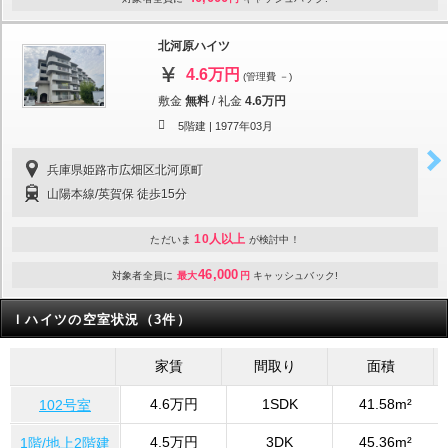
北河原ハイツ
4.6万円
(管理費 －)
敷金
無料
/
礼金
4.6万円
5階建 |
1977年03月
兵庫県姫路市広畑区北河原町
山陽本線/英賀保 徒歩15分
10人以上
ただいま
が検討中！
46,000
対象者全員に
最大
円
キャッシュバック!
Ｉハイツの空室状況（3件）
家賃
間取り
面積
4.6万円
1SDK
41.58m²
102号室
4.5万円
3DK
45.36m²
1階/地上2階建