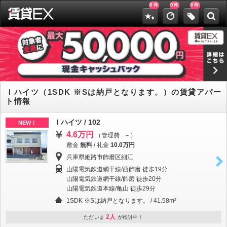
0
0
0
件
件
件
Ｉハイツ（1SDK ※Sは納戸となります。）の賃貸アパー
ト情報
Ｉハイツ / 102
NEW！
4.6万円
（管理費 : －）
敷金
無料
/
礼金
10.0万円
兵庫県姫路市飾磨区細江
山陽電気鉄道網干線/西飾磨 徒歩19分
山陽電気鉄道網干線/飾磨 徒歩20分
山陽電気鉄道本線/亀山 徒歩29分
1SDK ※Sは納戸となります。 / 41.58m²
2人
ただいま
が検討中！