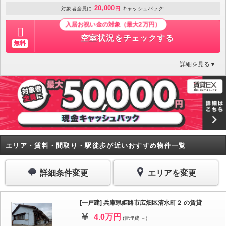
20,000
対象者全員に
円
キャッシュバック!
入居お祝い金の対象（最大2万円）
空室状況をチェックする
無料
詳細を見る▼
エリア・賃料・間取り・駅徒歩が近いおすすめ物件一覧
詳細条件変更
エリアを変更
[一戸建] 兵庫県姫路市広畑区清水町２ の賃貸
4.0万円
(管理費 －)