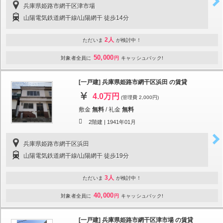
兵庫県姫路市網干区津市場
山陽電気鉄道網干線/山陽網干 徒歩14分
2人
ただいま
が検討中！
50,000
対象者全員に
円
キャッシュバック!
[一戸建] 兵庫県姫路市網干区浜田 の賃貸
4.0万円
(管理費 2,000円)
敷金
無料
/
礼金
無料
2階建 |
1941年01月
兵庫県姫路市網干区浜田
山陽電気鉄道網干線/山陽網干 徒歩19分
3人
ただいま
が検討中！
40,000
対象者全員に
円
キャッシュバック!
[一戸建] 兵庫県姫路市網干区津市場 の賃貸