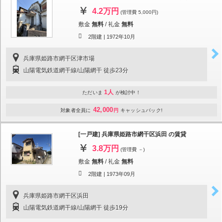
4.2万円
(管理費 5,000円)
敷金
無料
/
礼金
無料
2階建 |
1972年10月
兵庫県姫路市網干区津市場
山陽電気鉄道網干線/山陽網干 徒歩23分
1人
ただいま
が検討中！
42,000
対象者全員に
円
キャッシュバック!
[一戸建] 兵庫県姫路市網干区浜田 の賃貸
3.8万円
(管理費 －)
敷金
無料
/
礼金
無料
2階建 |
1973年09月
兵庫県姫路市網干区浜田
山陽電気鉄道網干線/山陽網干 徒歩19分