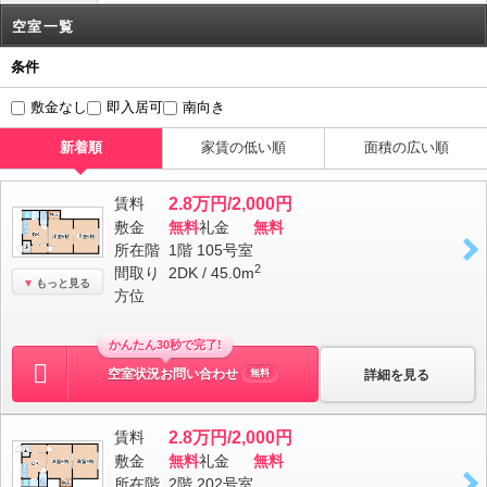
空室一覧
条件
敷金なし
即入居可
南向き
新着順
家賃の低い順
面積の広い順
賃料
2.8万円/2,000円
敷金
無料
礼金
無料
所在階
1階 105号室
2
間取り
2DK / 45.0m
もっと見る
方位
かんたん30秒で完了!
空室状況お問い合わせ
詳細を見る
無料
賃料
2.8万円/2,000円
敷金
無料
礼金
無料
所在階
2階 202号室