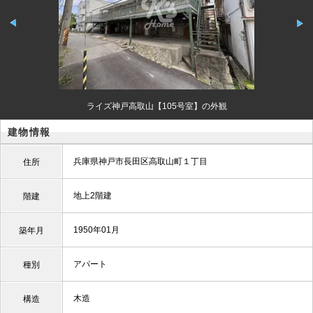
ライズ神戸高取山【105号室】の外観
建物情報
兵庫県神戸市長田区高取山町１丁目
住所
地上2階建
階建
1950年01月
築年月
アパート
種別
木造
構造