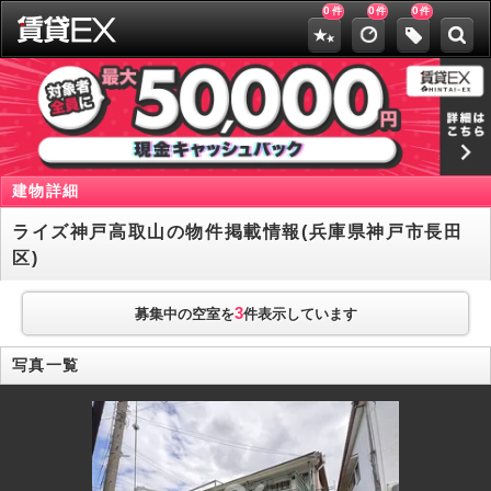
0
0
0
件
件
件
建物詳細
ライズ神戸高取山の物件掲載情報(兵庫県神戸市長田
区)
3
募集中の空室を
件表示しています
写真一覧