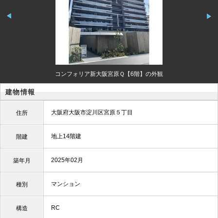
コンフォリア新大阪宮原Ｑ【6階】の外観
建物情報
大阪府大阪市淀川区宮原５丁目
住所
地上14階建
階建
2025年02月
築年月
マンション
種別
RC
構造