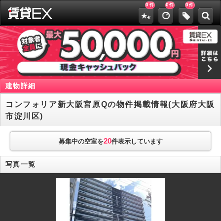
0
0
0
件
件
件
建物詳細
コンフォリア新大阪宮原Qの物件掲載情報(大阪府大阪
市淀川区)
20
募集中の空室を
件表示しています
写真一覧