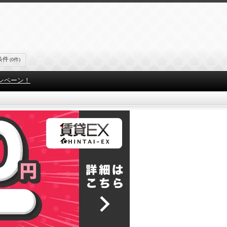
条件
(0件)
ンペーン！