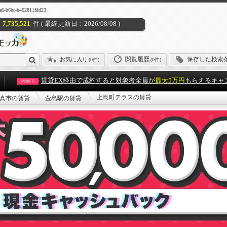
bc-b462811fdd23
7,735,521
件 ( 最終更新日：2026/08/08 )
閲覧履歴
保存した検索
お気に入り
(
0件
)
(0件)
賃貸EX経由で成約すると対象者全員が
最大5万円
もらえるキャ
POINT!
上島町テラスの賃貸
真市の賃貸
萱島駅の賃貸