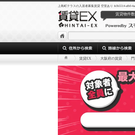
上島町テラスの入居者募集賃貸 空室あり fe3b5514-afb0-4aa6-b6
賃貸物件数
賃貸EX
大阪府の賃貸
門