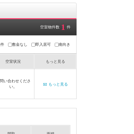
1
空室物件数
件
条件
敷金なし
即入居可
南向き
空室状況
もっと見る
問い合わせくださ
📧
もっと見る
い。
間取
面積