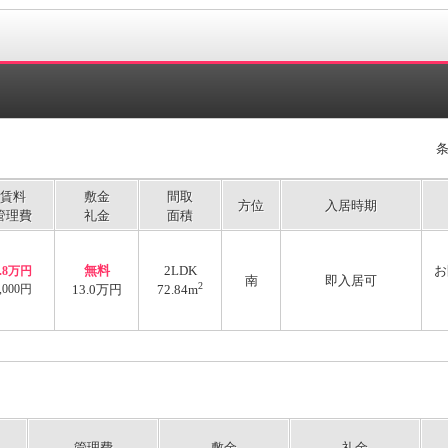
賃料
敷金
間取
方位
入居時期
管理費
礼金
面積
無料
2LDK
お
8.8万円
南
即入居可
2
,000円
13.0万円
72.84m
管理費
敷金
礼金