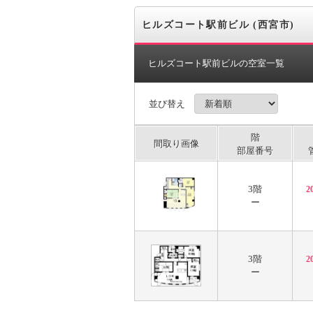
ヒルズコート駅前ビル (西宮市)
ヒルズコート駅前ビルの空室一覧
並び替え
階
間取り画像
部屋番号
3階
2
ー
3階
2
ー