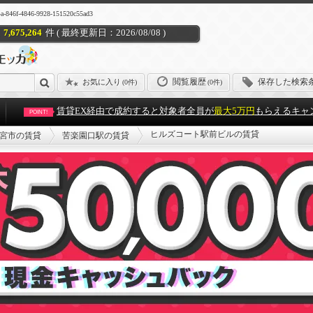
846-9928-151520c55ad3
7,675,264
件 ( 最終更新日：2026/08/08 )
閲覧履歴
保存した検索
お気に入り
(
0件
)
(0件)
賃貸EX経由で成約すると対象者全員が
最大5万円
もらえるキャ
POINT!
ヒルズコート駅前ビルの賃貸
宮市の賃貸
苦楽園口駅の賃貸