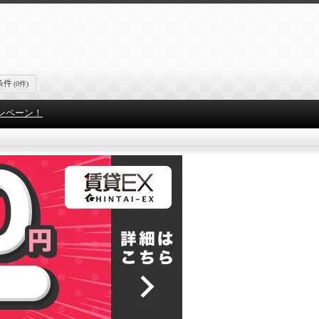
条件
(0件)
ンペーン！