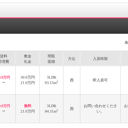
賃料
敷金
間取
方位
入居時期
管理費
礼金
面積
30.0万円
3LDK
0.0万円
西
即入居可
2
ー
21.0万円
93.15m
無料
3LDK
お問い合わせくださ
お
0.0万円
西
2
ー
21.0万円
94.31m
い。